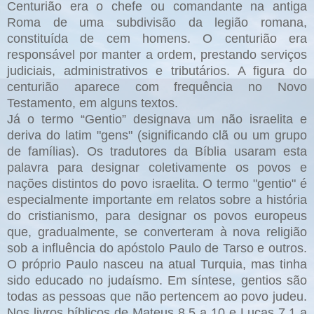
Centurião era o chefe ou comandante na antiga
Roma de uma subdivisão da legião romana,
constituída de cem homens. O centurião era
responsável por manter a ordem, prestando serviços
judiciais, administrativos e tributários. A figura do
centurião aparece com frequência no Novo
Testamento, em alguns textos.
Já o termo “Gentio” designava um não israelita e
deriva do latim "gens" (significando clã ou um grupo
de famílias). Os tradutores da Bíblia usaram esta
palavra para designar coletivamente os povos e
nações distintos do povo israelita. O termo "gentio" é
especialmente importante em relatos sobre a história
do cristianismo, para designar os povos europeus
que, gradualmente, se converteram à nova religião
sob a influência do apóstolo Paulo de Tarso e outros.
O próprio Paulo nasceu na atual Turquia, mas tinha
sido educado no judaísmo. Em síntese, gentios são
todas as pessoas que não pertencem ao povo judeu.
Nos livros bíblicos de Mateus 8.5 a 10 e Lucas 7.1 a