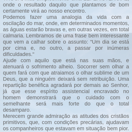
onde o resultado daquilo que plantamos de bom
certamente virá ao nosso encontro.
Podemos fazer uma analogia da vida com a
oscilação do mar, onde, em determinados momentos,
as águas estarão bravas e, em outras vezes, em total
calmaria. Lembramos de uma frase bem interessante
que vem a calhar sobre o assunto: "Um dia se está
por cima e, no outro, a passar por inúmeras
dificuldades."
Ajude com aquilo que está nas suas mãos, e
atenuará o sofrimento alheio. Socorrer sem olhar a
quem fará com que atraiamos o olhar sublime de um
Deus, que a ninguém deixará sem retribuição. Uma
repartição benéfica agradará por demais ao Senhor,
já que esse espírito assistencial encravado no
homem demonstrará que o cuidado com o
semelhante será mais forte do que o total
desamparo.
Merecem grande admiração as atitudes dos cristãos
primitivos, que, com condições precárias, ajudavam
os companheiros que estavam em situação bem pior.