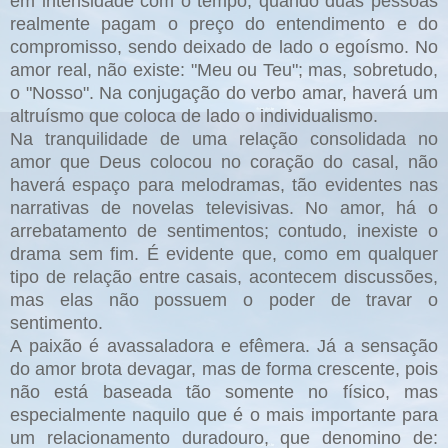
em intensidade com o tempo, quando duas pessoas
realmente pagam o preço do entendimento e do
compromisso, sendo deixado de lado o egoísmo. No
amor real, não existe: "Meu ou Teu"; mas, sobretudo,
o "Nosso". Na conjugação do verbo amar, haverá um
altruísmo que coloca de lado o individualismo.
Na tranquilidade de uma relação consolidada no
amor que Deus colocou no coração do casal, não
haverá espaço para melodramas, tão evidentes nas
narrativas de novelas televisivas. No amor, há o
arrebatamento de sentimentos; contudo, inexiste o
drama sem fim. É evidente que, como em qualquer
tipo de relação entre casais, acontecem discussões,
mas elas não possuem o poder de travar o
sentimento.
A paixão é avassaladora e efêmera. Já a sensação
do amor brota devagar, mas de forma crescente, pois
não está baseada tão somente no físico, mas
especialmente naquilo que é o mais importante para
um relacionamento duradouro, que denomino de: