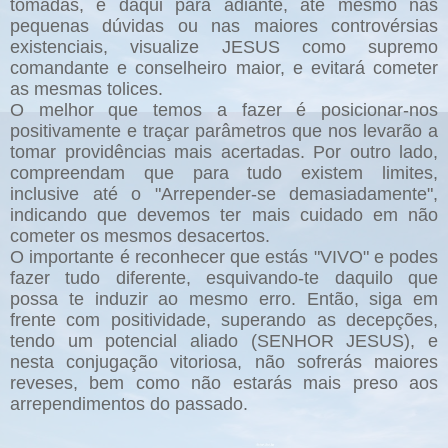
tomadas, e daqui para adiante, até mesmo nas
pequenas dúvidas ou nas maiores controvérsias
existenciais, visualize JESUS como supremo
comandante e conselheiro maior, e evitará cometer
as mesmas tolices.
O melhor que temos a fazer é posicionar-nos
positivamente e traçar parâmetros que nos levarão a
tomar providências mais acertadas. Por outro lado,
compreendam que para tudo existem limites,
inclusive até o "Arrepender-se demasiadamente",
indicando que devemos ter mais cuidado em não
cometer os mesmos desacertos.
O importante é reconhecer que estás "VIVO" e podes
fazer tudo diferente, esquivando-te daquilo que
possa te induzir ao mesmo erro. Então, siga em
frente com positividade, superando as decepções,
tendo um potencial aliado (SENHOR JESUS), e
nesta conjugação vitoriosa, não sofrerás maiores
reveses, bem como não estarás mais preso aos
arrependimentos do passado.
___________