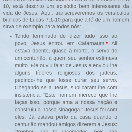
10, está descrito um episódio bem interessante da
vida de Jesus. Aqui, transcreveremos os versículos
bíblicos de Lucas 7.1-10 para que a fé de um homem
sirva de exemplo para todos nós:
Tendo terminado de dizer tudo isso ao
povo, Jesus entrou em Cafarnaum.
*
Ali
estava doente, quase à morte, o servo de
um centurião, a quem seu senhor estimava
muito. Ele ouviu falar de Jesus e enviou-lhe
alguns líderes religiosos dos judeus,
pedindo-lhe que fosse curar seu servo.
Chegando-se a Jesus, suplicaram-lhe com
insistência: "Este homem merece que lhe
faças isso, porque ama a nossa nação e
construiu a nossa sinagoga." Jesus foi com
eles. Já estava perto da casa quando o
centurião mandou amigos dizerem a Jesus:
"Senhor, não te incomodes, pois não