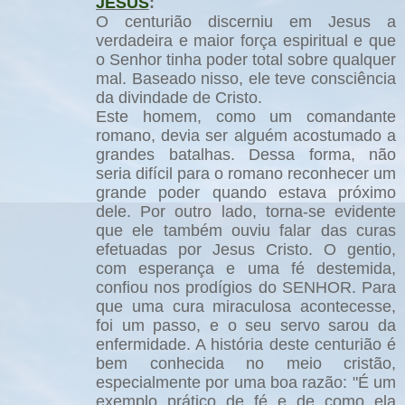
JESUS
:
O centurião discerniu em Jesus a
verdadeira e maior força espiritual e que
o Senhor tinha poder total sobre qualquer
mal. Baseado nisso, ele teve consciência
da divindade de Cristo.
Este homem, como um comandante
romano, devia ser alguém acostumado a
grandes batalhas. Dessa forma, não
seria difícil para o romano reconhecer um
grande poder quando estava próximo
dele. Por outro lado, torna-se evidente
que ele também ouviu falar das curas
efetuadas por Jesus Cristo. O gentio,
com esperança e uma fé destemida,
confiou nos prodígios do SENHOR. Para
que uma cura miraculosa acontecesse,
foi um passo, e o seu servo sarou da
enfermidade. A história deste centurião é
bem conhecida no meio cristão,
especialmente por uma boa razão: "É um
exemplo prático de fé e de como ela