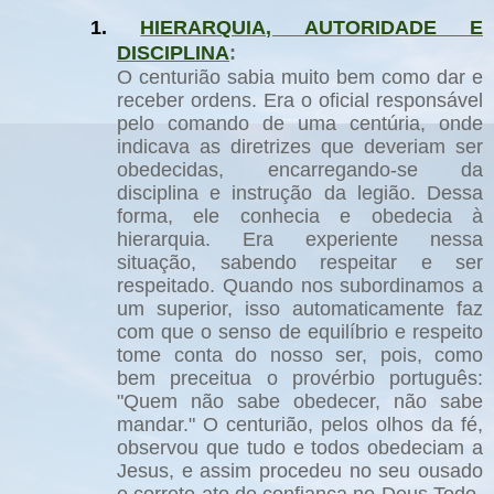
1.
HIERARQUIA, AUTORIDADE E
DISCIPLINA
:
O centurião sabia muito bem como dar e
receber ordens. Era o oficial responsável
pelo comando de uma centúria, onde
indicava as diretrizes que deveriam ser
obedecidas, encarregando-se da
disciplina e instrução da legião. Dessa
forma, ele conhecia e obedecia à
hierarquia. Era experiente nessa
situação, sabendo respeitar e ser
respeitado. Quando nos subordinamos a
um superior, isso automaticamente faz
com que o senso de equilíbrio e respeito
tome conta do nosso ser, pois, como
bem preceitua o provérbio português:
"Quem não sabe obedecer, não sabe
mandar." O centurião, pelos olhos da fé,
observou que tudo e todos obedeciam a
Jesus, e assim procedeu no seu ousado
e correto ato de confiança no Deus Todo-