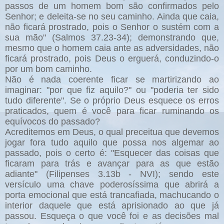
passos de um homem bom são confirmados pelo
Senhor; e deleita-se no seu caminho. Ainda que caia,
não ficará prostrado, pois o Senhor o sustém com a
sua mão" (Salmos 37.23-34); demonstrando que,
mesmo que o homem caia ante as adversidades, não
ficará prostrado, pois Deus o erguerá, conduzindo-o
por um bom caminho.
Não é nada coerente ficar se martirizando ao
imaginar: "por que fiz aquilo?" ou "poderia ter sido
tudo diferente". Se o próprio Deus esquece os erros
praticados, quem é você para ficar ruminando os
equívocos do passado?
Acreditemos em Deus, o qual preceitua que devemos
jogar fora tudo aquilo que possa nos algemar ao
passado, pois o certo é: "Esquecer das coisas que
ficaram para trás e avançar para as que estão
adiante" (Filipenses 3.13b - NVI); sendo este
versículo uma chave poderosíssima que abrirá a
porta emocional que está trancafiada, machucando o
interior daquele que está aprisionado ao que já
passou. Esqueça o que você foi e as decisões mal