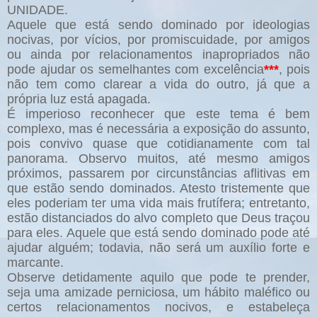
UNIDADE.
Aquele que está sendo dominado por ideologias
nocivas, por vícios, por promiscuidade, por amigos
ou ainda por relacionamentos inapropriados não
pode ajudar os semelhantes com excelência
***
, pois
não tem como clarear a vida do outro, já que a
própria luz está apagada.
É imperioso reconhecer que este tema é bem
complexo, mas é necessária a exposição do assunto,
pois convivo quase que cotidianamente com tal
panorama. Observo muitos, até mesmo amigos
próximos, passarem por circunstâncias aflitivas em
que estão sendo dominados. Atesto tristemente que
eles poderiam ter uma vida mais frutífera; entretanto,
estão distanciados do alvo completo que Deus traçou
para eles. Aquele que está sendo dominado pode até
ajudar alguém; todavia, não será um auxílio forte e
marcante.
Observe detidamente aquilo que pode te prender,
seja uma amizade perniciosa, um hábito maléfico ou
certos relacionamentos nocivos, e estabeleça