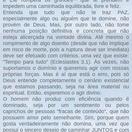
e Ele romperá os grilhões
**
que te prendem e
impedem uma caminhada equilibrada, livre e feliz.
Entenda que tudo que não te traz PAZ,
especialmente algo ou alguém que te domine, não
provém de Deus. Mas, por outro lado, não tome
nenhuma posição definitiva e concreta que não
esteja alicerçada na vontade divina. Até mesmo o
rompimento de algo doentio (desde que não implique
em risco de morte, pois a ruptura deve ser imediata)
deve ser efetuado com critérios, uma vez que existe:
"Tempo para tudo" (Eclesiastes 3.1). Às vezes, não
suportamos o domínio e queremos agir com nossas
próprias forças. Mas é aí que está o erro, pois só
Deus entende completamente o cenário existencial
que estamos passando, seja na área material ou
espiritual. Então, esperemos o agir divino.
O homem não produz com eficiência quando é
dominado, seja por um sentimento ou pelos
caprichos de pessoas "fracas de conteúdo", que não
possuem amor pelo semelhante. Sim, porque quem
gosta verdadeiramente não domina, uma vez que
possui o sincero desejo de caminhar JUNTOS e com