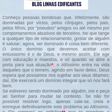
Conheço pessoas bondosas que, infelizmente, são
dominadas por vícios, pelos cônjuges, pelos pais,
pelos filhos, por "pseudos" amigos ou até mesmo por
comportamentos abusivos de terceiros. No que tange
a qualquer tipo de relacionamento, gostar de alguém
é salutar; agora, ser dominado é coisa bem diferente.
O único domínio que devemos aceitar com
entusiasmo é o de Deus, e mesmo assim, Ele age
com educação e maestria, e só quando se abre a
porta para sua atuação
*
, o Altíssimo entra na vida
daqueles que o temem, agindo em favor deles. Deus
espera que possamos nos sujeitar aos seus ditames;
daí, Ele exercerá um domínio integral que só nos fará
bem.
Se estiveres sendo dominado por alguém, ore e peça
ao Senhor para mudar tal contexto. Se não for
possível resolver logo, apenas cale-se, creia e
entregue definitivamente este problema ao Altíssimo,