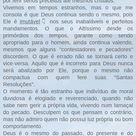
por ferir sérios preceitos até mesmos cristãos.
Vivemos em tempos estranhos, mas o que me
consola é que Deus continua sendo o mesmo, pois
Ele é
imutável
nos seus inabaláveis e perfeitos
👇
mandamentos. O que o Altíssimo desde os
primórdios dos tempos, garante como sendo
apropriado para o homem, ainda continua valendo,
mesmos que alguns "contestadores e pecadores"
discordem. O que é errado não se tornará certo e
vice-versa. Aquilo que é incorreto para Deus nunca
será abalizado por Ele, porque o mesmo não
compactua com quem fere suas "Santas
Resoluções".
O momento é tão estranho que indivíduo de moral
duvidosa é elogiado e reverenciado, quando não
sabe nem gerir a própria vida, vivendo num lamaçal
do pecado. Desculpem os que pensam o contrário,
mas não admiro quem não possui luz própria ou bom
comportamento.
Deus é o mesmo do passado, do presente e do