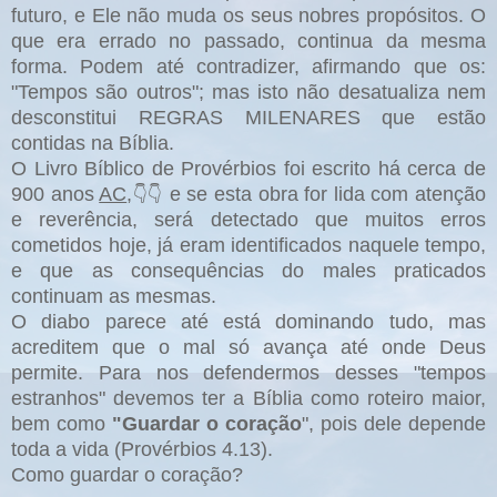
futuro, e Ele não muda os seus nobres propósitos. O
que era errado no passado, continua da mesma
forma. Podem até contradizer, afirmando que os:
"Tempos são outros"; mas isto não desatualiza nem
desconstitui REGRAS MILENARES que estão
contidas na Bíblia.
O Livro Bíblico de Provérbios foi escrito há cerca de
900 anos
AC
,
e se esta obra for lida com atenção
👇👇
e reverência, será detectado que muitos erros
cometidos hoje, já eram identificados naquele tempo,
e que as consequências do males praticados
continuam as mesmas.
O diabo parece até está dominando tudo, mas
acreditem que o mal só avança até onde Deus
permite. Para nos defendermos desses "tempos
estranhos" devemos ter a Bíblia como roteiro maior,
bem como
"Guardar o coração
", pois dele depende
toda a vida (Provérbios 4.13).
Como guardar o coração?