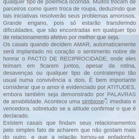
qualquer tipo de polêmica ocorrida
.
Muitos trocam de
parceiros como quem troca de roupa, deduzindo que
tais iniciativas resolverão seus problemas amorosos.
Grande engano, pois só estarão transferindo
dificuldades, que são encontradas em qualquer tipo
de relacionamento afetivo por melhor que seja.
Os casais quando decidem AMAR, automaticamente
será implantado no coração o sentimento nobre de
honrar o PACTO DE RECIPROCIDADE, onde eles
teimam em ficarem juntos, apesar da rotina,
desavenças ou qualquer tipo de contratempo tão
usual numa convivência a dois
. É bem importante
considerar que o amor é evidenciado por ATITUDES,
embora também seja demonstrado por PALAVRAS
de amabilidade. Acontece uma
simbiose
imediata e
👇
vencedora, sobretudo se a atitude confirmar o que é
declarado.
Existem casais que findam seus relacionamentos
pelo simples fato de acharem que não gostam mais
do outro, e que a relação tornou-se enfadonha.