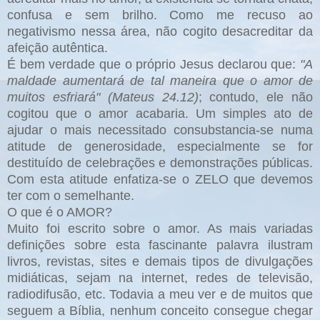
confusa e sem brilho. Como me recuso ao
negativismo nessa área, não cogito desacreditar da
afeição autêntica.
É bem verdade que o próprio Jesus declarou que:
"A
maldade aumentará de tal maneira que o amor de
muitos esfriará" (Mateus 24.12)
; contudo, ele não
cogitou que o amor acabaria. Um simples ato de
ajudar o mais necessitado consubstancia-se numa
atitude de generosidade, especialmente se for
destituído de celebrações e demonstrações públicas.
Com esta atitude enfatiza-se o ZELO que devemos
ter com o semelhante.
O que é o AMOR?
Muito foi escrito sobre o amor. As mais variadas
definições sobre esta fascinante palavra ilustram
livros, revistas, sites e demais tipos de divulgações
midiáticas, sejam na internet, redes de televisão,
radiodifusão, etc. Todavia a meu ver e de muitos que
seguem a Bíblia, nenhum conceito consegue chegar