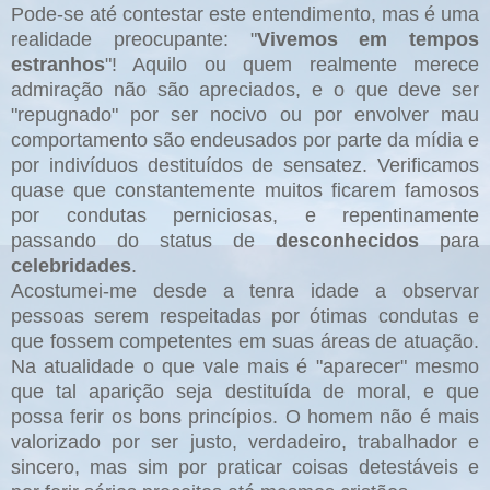
Pode-se até contestar este entendimento, mas é uma
realidade preocupante: "
Vivemos em tempos
estranhos
"! Aquilo ou quem realmente merece
admiração não são apreciados, e o que deve ser
"repugnado" por ser nocivo ou por envolver mau
comportamento são endeusados por parte da mídia e
por indivíduos destituídos de sensatez. Verificamos
quase que constantemente muitos ficarem famosos
por condutas perniciosas, e repentinamente
passando do status de
desconhecidos
para
celebridades
.
Acostumei-me desde a tenra idade a observar
pessoas serem respeitadas por ótimas condutas e
que fossem competentes em suas áreas de atuação.
Na atualidade o que vale mais é "aparecer" mesmo
que tal aparição seja destituída de moral, e que
possa ferir os bons princípios. O homem não é mais
valorizado por ser justo, verdadeiro, trabalhador e
sincero, mas sim por praticar coisas detestáveis e