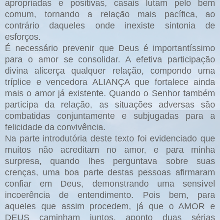
apropriadas e positivas, casais lutam pelo bem
comum, tornando a relação mais pacífica, ao
contrário daqueles onde inexiste sintonia de
esforços.
É necessário prevenir que Deus é importantíssimo
para o amor se consolidar. A efetiva participação
divina alicerça qualquer relação, compondo uma
tríplice e vencedora ALIANÇA que fortalece ainda
mais o amor já existente. Quando o Senhor também
participa da relação, as situações adversas são
combatidas conjuntamente e subjugadas para a
felicidade da convivência.
Na parte introdutória deste texto foi evidenciado que
muitos não acreditam no amor, e para minha
surpresa, quando lhes perguntava sobre suas
crenças, uma boa parte destas pessoas afirmaram
confiar em Deus, demonstrando uma sensível
incoerência de entendimento. Pois bem, para
aqueles que assim procedem, já que o AMOR e
DEUS caminham juntos, aponto duas sérias