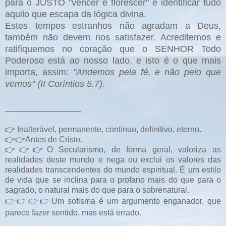
para o JUSTO "vencer e florescer" é identificar tudo
aquilo que escapa da lógica divina.
Estes tempos estranhos não agradam a Deus,
também não devem nos satisfazer. Acreditemos e
ratifiquemos no coração que o SENHOR Todo
Poderoso está ao nosso lado, e isto é o que mais
importa, assim:
"Andemos pela fé, e não pelo que
vemos" (II Coríntios 5.7).
_______________
👉 Inalterável, permanente, contínuo, definitivo, eterno.
👉👉Antes de Cristo.
👉👉👉O Secularismo, de forma geral, valoriza as
realidades deste mundo e nega ou exclui os valores das
realidades transcendentes do mundo espiritual. É um estilo
de vida que se inclina para o profano mais do que para o
sagrado, o natural mais do que para o sobrenatural.
👉👉👉👉Um sofisma é um argumento enganador, que
parece fazer sentido, mas está errado.