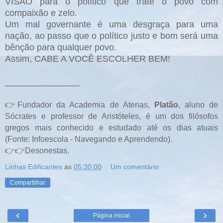
VISÃO para o político que trate o povo com
compaixão e zelo.
Um mal governante é uma desgraça para uma
nação, ao passo que o político justo e bom será uma
bênção para qualquer povo.
Assim, CABE A VOCÊ ESCOLHER BEM!
_______________
👉Fundador da Academia de Atenas,
Platão
, aluno de
Sócrates e professor de Aristóteles, é um dos filósofos
gregos mais conhecido e estudado até os dias atuais
(Fonte: Infoescola - Navegando e Aprendendo).
👉👉Desonestas.
Linhas Edificantes
às
05:30:00
Um comentário:
Compartilhar
‹
›
Página inicial