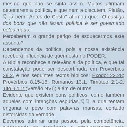
mesmo que não se sinta assim. Muitos afirmam
detestarem a política, e que nem a discutem. Platão,
já bem "Antes de Cristo" afirmou que:
"O castigo
👇
dos bons que não fazem política é ser governado
pelos maus."
Perceberam o grande perigo de esquecermos este
assunto?
Dependemos da política, pois a nossa existência
receberá influência de quem está no PODER.
A Bíblia reconhece a relevância da política, e que tal
constatação pode ser descortinada em
Provérbios
29.2
, e nos seguintes textos bíblicos:
Êxodo: 22.28
;
Provérbios 8.15-16
;
Romanos 13.1
;
Timóteo 2.1-2
;
Tito 3.1-2
(Versão NVI); além de outros.
Evidente que existem bons políticos, como também
aqueles com intenções espúrias,
e que tentam
👇👇
enganar o povo com palavras mansas, contudo
distorcidas da verdade.
Devemos admirar uma pessoa pela competência,