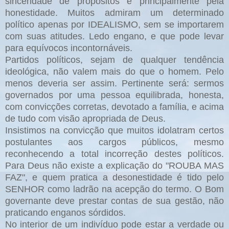
sinceridade de propósitos e principalmente pela
honestidade. Muitos admiram um determinado
político apenas por IDEALISMO, sem se importarem
com suas atitudes. Ledo engano, e que pode levar
para equívocos incontornáveis.
Partidos políticos, sejam de qualquer tendência
ideológica, não valem mais do que o homem. Pelo
menos deveria ser assim. Pertinente será: sermos
governados por uma pessoa equilibrada, honesta,
com convicções corretas, devotado a família, e acima
de tudo com visão apropriada de Deus.
Insistimos na convicção que muitos idolatram certos
postulantes aos cargos públicos, mesmo
reconhecendo a total incorreção destes políticos.
Para Deus não existe a explicação do "ROUBA MAS
FAZ", e quem pratica a desonestidade é tido pelo
SENHOR como ladrão na acepção do termo. O Bom
governante deve prestar contas de sua gestão, não
praticando enganos sórdidos.
No interior de um indivíduo pode estar a verdade ou