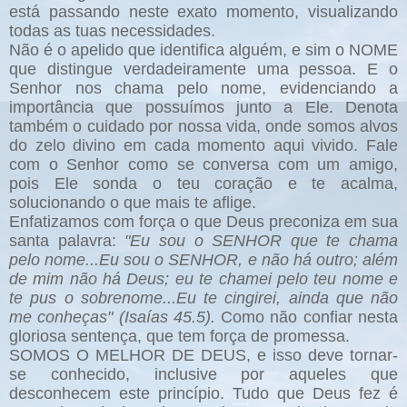
está passando neste exato momento, visualizando
todas as tuas necessidades.
Não é o apelido que identifica alguém, e sim o NOME
que distingue verdadeiramente uma pessoa. E o
Senhor nos chama pelo nome, evidenciando a
importância que possuímos junto a Ele. Denota
também o cuidado por nossa vida, onde somos alvos
do zelo divino em cada momento aqui vivido. Fale
com o Senhor como se conversa com um amigo,
pois Ele sonda o teu coração e te acalma,
solucionando o que mais te aflige.
Enfatizamos com força o que Deus preconiza em sua
santa palavra:
"Eu sou o SENHOR que te chama
pelo nome...Eu sou o SENHOR, e não há outro; além
de mim não há Deus; eu te chamei pelo teu nome e
te pus o sobrenome...Eu te cingirei, ainda que não
me conheças" (Isaías 45.5).
Como não confiar nesta
gloriosa sentença, que tem força de promessa.
SOMOS O MELHOR DE DEUS, e isso deve tornar-
se conhecido, inclusive por aqueles que
desconhecem este princípio. Tudo que Deus fez é