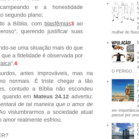
 campeando e a honestidade
o segundo plano;
ndo a Bíblia, com
blasfêmias
ao
3
roso", querendo justificar suas
mulher do fluxo
ando-se uma situação mais do que
 que a fidelidade é observada por
caica
".
4
O PERIGO ...
surdos, antes improváveis, mas na
omo normais. É triste chegar a tão
ões, contudo a Bíblia não escondeu
a, quando em
Mateus 24.12
advertiu:
ntará de tal maneira que o amor de
em importânci
 Ao vislumbrarmos a sociedade atual
passar por uma 
o amor realmente esfriou.
ER?