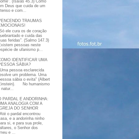
nome”. (Isaías 45.3) Como
um Deus que cuida de um
xtenso e com...
VENCENDO TRAUMAS
EMOCIONAIS!
“Só ele cura os de coração
quebrantado e cuida das
suas feridas”. (Salmo 147.3)
Existem pessoas neste
spécie de ufanismo p...
COMO IDENTIFICAR UMA
PESSOA SÁBIA?
"Uma pessoa esclarecida
resolve um problema. Uma
pessoa sábia o evita" (Albert
Einstein). No humanismo
natur...
O PARDAL E ANDORINHA:
UMA ANALOGIA COM A
IGREJA DO SENHOR
"Até o pardal encontrou
casa, e a andorinha ninho
ara si, e para sua prole,
altares, o Senhor dos
meu e ...