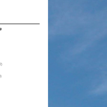
g
2)
3)