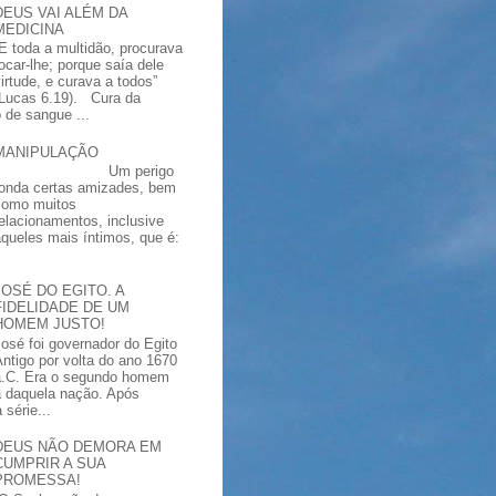
DEUS VAI ALÉM DA
MEDICINA
“E toda a multidão, procurava
tocar-lhe; porque saía dele
virtude, e curava a todos”
(Lucas 6.19). Cura da
 de sangue ...
MANIPULAÇÃO
Um perigo
ronda certas amizades, bem
como muitos
relacionamentos, inclusive
aqueles mais íntimos, que é:
JOSÉ DO EGITO. A
FIDELIDADE DE UM
HOMEM JUSTO!
José foi governador do Egito
Antigo por volta do ano 1670
a.C. Era o segundo homem
a daquela nação. Após
série...
DEUS NÃO DEMORA EM
CUMPRIR A SUA
PROMESSA!