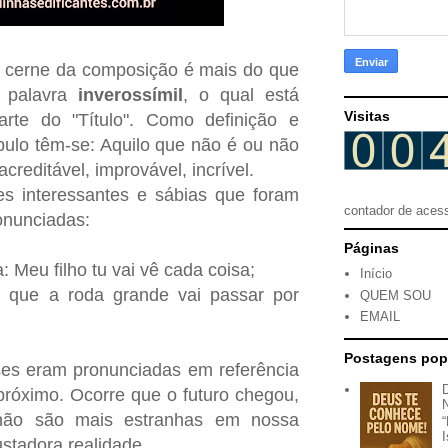
o cerne da composição é mais do que
a palavra
inverossímil
, o qual está
Visitas
rte do "Título". Como definição e
ulo têm-se: Aquilo que não é ou não
creditável, improvável, incrível.
es interessantes e sábias que foram
contador de aces
onunciadas:
Páginas
: Meu filho tu vai vê cada coisa;
Início
 que a roda grande vai passar por
QUEM SOU
EMAIL
Postagens pop
ses eram pronunciadas em referência
próximo. Ocorre que o futuro chegou,
 não são mais estranhas em nossa
stadora realidade.