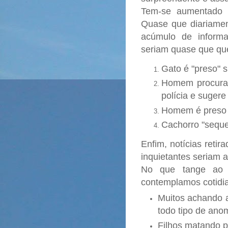
Tem-se aumentado 
Quase que diariame
acúmulo de inform
seriam quase que que
Gato é "preso" s
Homem procurad
polícia e sugere
Homem é preso 
Cachorro "seques
Enfim, notícias retir
inquietantes seriam 
No que tange ao 
contemplamos cotidi
Muitos achando a
todo tipo de anom
Filhos matando pa