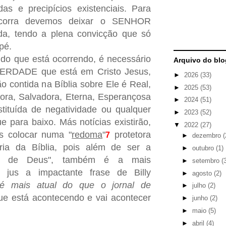
as e precipícios existenciais. Para
ocorra devemos deixar o SENHOR
ida, tendo a plena convicção que só
pé.
do que está ocorrendo, é necessário
Arquivo do blo
VERDADE que está em Cristo Jesus,
►
2026
(33)
o contida na Bíblia sobre Ele é Real,
►
2025
(53)
dora, Salvadora, Eterna, Esperançosa
►
2024
(51)
tituída de negatividade ou qualquer
►
2023
(52)
e para baixo. Más notícias existirão,
▼
2022
(27)
s colocar numa "
redoma
"
protetora
7
►
dezembro
(
ária da Bíblia, pois além de ser a
►
outubro
(1)
vra de Deus", também é a mais
►
setembro
(
do jus a impactante frase de Billy
►
agosto
(2)
 é mais atual do que o jornal de
►
julho
(2)
que está acontecendo e vai acontecer
►
junho
(2)
►
maio
(5)
►
abril
(4)