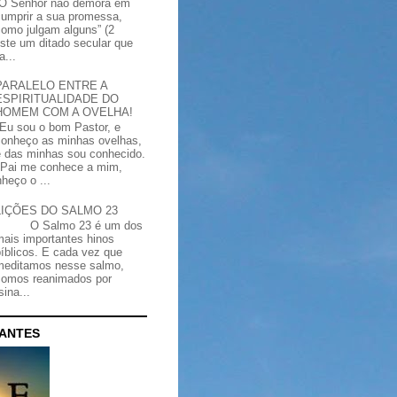
“O Senhor não demora em
cumprir a sua promessa,
como julgam alguns” (2
iste um ditado secular que
a...
PARALELO ENTRE A
ESPIRITUALIDADE DO
HOMEM COM A OVELHA!
"Eu sou o bom Pastor, e
conheço as minhas ovelhas,
e das minhas sou conhecido.
Pai me conhece a mim,
heço o ...
LIÇÕES DO SALMO 23
O Salmo 23 é um dos
mais importantes hinos
bíblicos. E cada vez que
meditamos nesse salmo,
somos reanimados por
ina...
CANTES