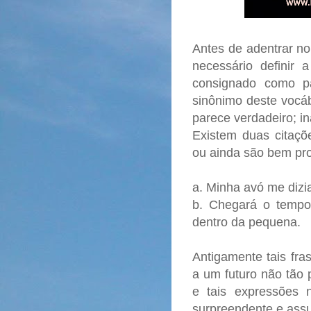
Antes de adentrar n
necessário definir 
consignado como pa
sinônimo deste vocáb
parece verdadeiro; ina
Existem duas citaçõ
ou ainda são bem pr
a. Minha avó me dizia
b. Chegará o tempo
dentro da pequena.
Antigamente tais fra
a um futuro não tão 
e tais expressões
surpreendente e assu