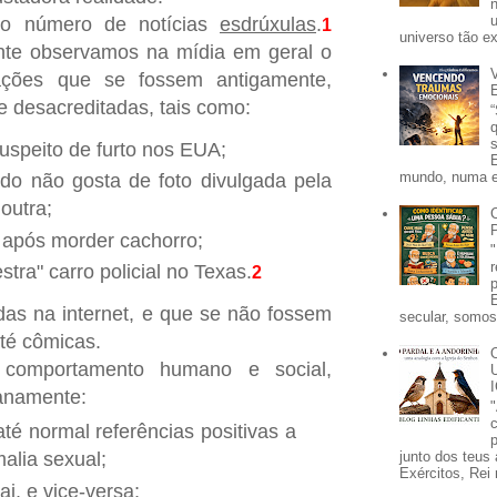
o número de notícias
esdrúxulas
.
1
universo tão e
nte observamos na mídia em geral o
ações que se fossem antigamente,
 desacreditadas, tais como:
uspeito de furto nos EUA;
mundo, numa e
o não gosta de foto divulgada pela
 outra;
após morder cachorro;
tra" carro policial no Texas.
2
adas na internet, e que se não fossem
secular, somos 
até cômicas.
comportamento humano e social,
anamente:
té normal referências positivas a
p
junto dos teus 
alia sexual;
Exércitos, Rei 
i, e vice-versa;