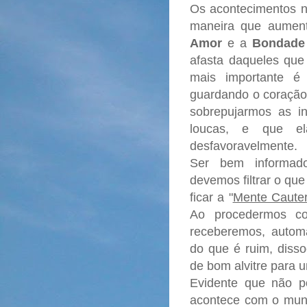
Os acontecimentos n
maneira que aumen
Amor
e a
Bondade
afasta daqueles que
mais importante é
guardando o coração 
sobrepujarmos as in
loucas, e que el
desfavoravelmente.
Ser bem informado
devemos filtrar o qu
ficar a "
Mente Cauter
Ao procedermos co
receberemos, autom
do que é ruim, disso
de bom alvitre para
Evidente que não p
acontece com o mun