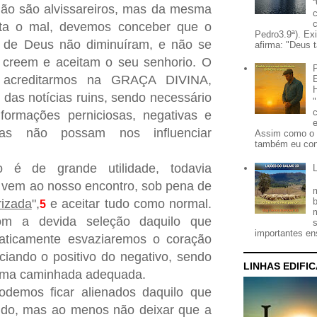
ão são alvissareiros, mas da mesma
ta o mal, devemos conceber que o
Pedro3.9ª). Ex
de Deus não diminuíram, e não se
afirma: "Deus t
 creem e aceitam o seu senhorio. O
 acreditarmos na GRAÇA DIVINA,
das notícias ruins, sendo necessário
formações perniciosas, negativas e
as não possam nos influenciar
Assim como o 
também eu con
 é de grande utilidade, todavia
e vem ao nosso encontro, sob pena de
izada
",
e aceitar tudo como normal.
5
m a devida seleção daquilo que
importantes ens
aticamente esvaziaremos o coração
ciando o positivo do negativo, sendo
LINHAS EDIFI
 uma caminhada adequada.
odemos ficar alienados daquilo que
do, mas ao menos não deixar que a