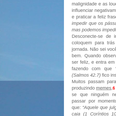
malignidade e as lo
influenciar negativa
e praticar a feliz fr
impedir que os páss
mas podemos impedir 
Desconecte-se de i
coloquem para trás
jornada. Não sei voc
bem. Quando observ
ser feliz, e entra e
fazendo com que
(Salmos 42.7)
fico in
Muitos passam para f
produzindo
memes
,
6
se que ninguém ne
passar por momentos
que:
"Aquele que jul
caia (1 Coríntios 10