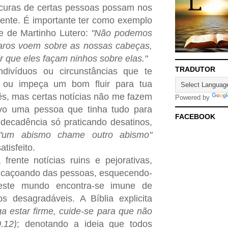
ucuras de certas pessoas possam nos
mente. É importante ter como exemplo
ase de Martinho Lutero:
"Não podemos
aros voem sobre as nossas cabeças,
que eles façam ninhos sobre elas."
TRADUTOR
ndivíduos ou circunstâncias que te
 ou impeça um bom fluir para tua
ês, mas certas notícias não me fazem
Powered by
o uma pessoa que tinha tudo para
FACEBOOK
m decadência só praticando desatinos,
"um abismo chame outro abismo"
satisfeito.
rente notícias ruins e pejorativas,
caçoando das pessoas, esquecendo-
ste mundo encontra-se imune de
 desagradáveis. A Bíblia explicita
ga estar firme, cuide-se para que não
.12)
; denotando a ideia que todos