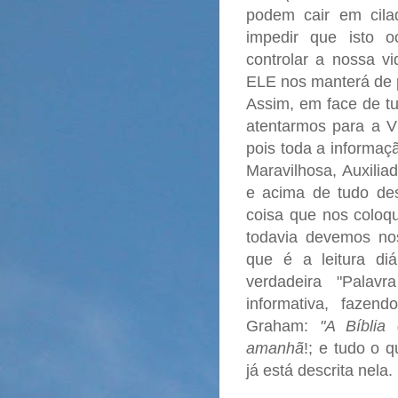
podem cair em cilad
impedir que isto 
controlar a nossa v
ELE nos manterá de 
Assim, em face de tu
atentarmos para a 
pois toda a informaçã
Maravilhosa, Auxilia
e acima de tudo des
coisa que nos coloqu
todavia devemos no
que é a leitura di
verdadeira "Pala
informativa, fazen
Graham:
"A Bíblia
amanhã
!; e tudo o 
já está descrita nela.