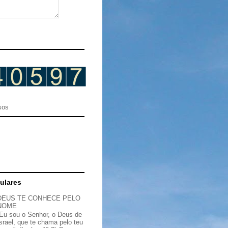
sos
ulares
DEUS TE CONHECE PELO
NOME
“Eu sou o Senhor, o Deus de
Israel, que te chama pelo teu