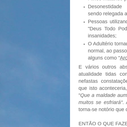
Desonestidade
sendo relegada a
Pessoas utiliza
"Deus Todo Pode
insanidades;
O Adultério torn
normal, ao passo
alguns como "
Ar
E vários outros ab
atualidade tidas c
nefastas constataç
que isto aconteceri
"
Que a maldade aume
muitos se esfriará"
.
torna-se notório que 
ENTÃO O QUE FAZ