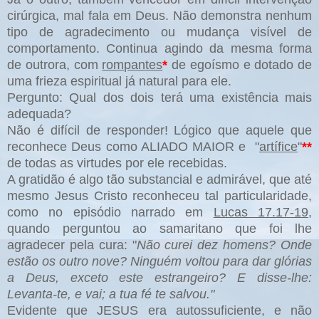
cirúrgica, mal fala em Deus. Não demonstra nenhum
tipo de agradecimento ou mudança visível de
comportamento. Continua agindo da mesma forma
de outrora, com
rompantes
*
de egoísmo e dotado de
uma frieza espiritual já natural para ele.
Pergunto: Qual dos dois terá uma existência mais
adequada?
Não é difícil de responder! Lógico que aquele que
reconhece Deus como ALIADO MAIOR e "
artífice
"
**
de todas as virtudes por ele recebidas.
A gratidão é algo tão substancial e admirável, que até
mesmo Jesus Cristo reconheceu tal particularidade,
como no episódio narrado em
Lucas 17.17-19
,
quando perguntou ao samaritano que foi lhe
agradecer pela cura: "
Não curei dez homens? Onde
estão os outro nove? Ninguém voltou para dar glórias
a Deus, exceto este estrangeiro? E disse-lhe:
Levanta-te, e vai; a tua fé te salvou."
Evidente que JESUS era autossuficiente, e não