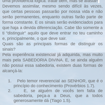
uma providência lógica: tratar bem, mas se afastar!
Devemos assimilar, mesmo sendo difícil às vezes,
que certas pessoas passarão por nossa vida e não
serão permanentes, enquanto outras farão parte de
forma constante. E os sinais serão evidenciados para
que haja a devida diferenciação. Cabe tão somente a
ti "distinguir" aquilo que deve entrar no teu caminho
e, principalmente, o que deve sair.
Quais são as principais formas de distinguir os
sinais?
Pela experiência existencial já adquirida, mas muito
mais pela SABEDORIA DIVINA. E, se ainda alguém
não possui essa sabedoria, existem duas formas de
alcançá-la:
1.
Pelo temor reverencial ao SENHOR, que é o
princípio do conhecimento (Provérbios 1.7).
2.
E, se alguém de vocês tem falta de
sabedoria, peça-a a Deus, que a todos
generosamente dá (Tiago 1.5).