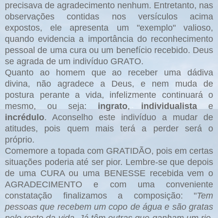
precisava de agradecimento nenhum. Entretanto, nas
observações contidas nos versículos acima
expostos, ele apresenta um "exemplo" valioso,
quando evidencia a importância do reconhecimento
pessoal de uma cura ou um benefício recebido. Deus
se agrada de um indivíduo GRATO.
Quanto ao homem que ao receber uma dádiva
divina, não agradece a Deus, e
nem
muda de
postura perante a vida, infelizmente continuará o
mesmo, ou seja:
ingrato
,
individualista
e
incrédulo
. Aconselho este indivíduo a mudar de
atitudes, pois quem mais terá a perder será o
próprio.
Comemore a topada com GRATIDÃO, pois em certas
situações poderia até ser pior. Lembre-se que depois
de uma CURA ou uma BENESSE recebida vem o
AGRADECIMENTO e com uma conveniente
constatação finalizamos a composição: "
Tem
pessoas que recebem um copo de água e são gratas
pelo resto da vida. Já têm outras que ganham um rio,