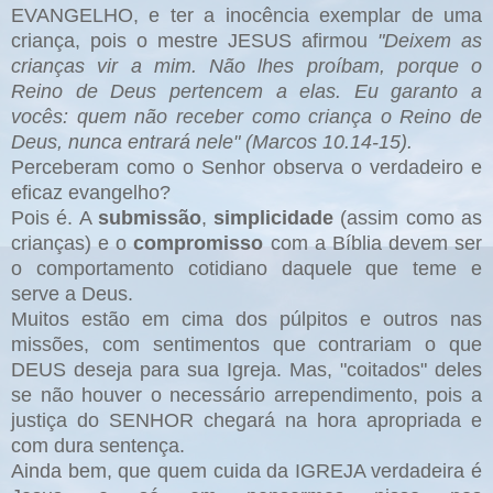
EVANGELHO, e ter a inocência exemplar de uma
criança, pois o mestre JESUS afirmou
"Deixem as
crianças vir a mim. Não lhes proíbam, porque o
Reino de Deus pertencem a elas. Eu garanto a
vocês: quem não receber como criança o Reino de
Deus, nunca entrará nele" (Marcos 10.14-15).
Perceberam como o Senhor observa o verdadeiro e
eficaz evangelho?
Pois é. A
submissão
,
simplicidade
(assim como as
crianças) e o
compromisso
com a Bíblia devem ser
o comportamento cotidiano daquele que teme e
serve a Deus.
Muitos estão em cima dos púlpitos e outros nas
missões, com sentimentos que contrariam o que
DEUS deseja para sua Igreja. Mas, "coitados" deles
se não houver o necessário arrependimento, pois a
justiça do SENHOR chegará na hora apropriada e
com dura sentença.
Ainda bem, que quem cuida da IGREJA verdadeira é