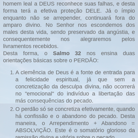
homem leal a DEUS reconhece suas falhas, e desta
forma terá a efetiva proteção DELE. Já o ímpio
enquanto não se arrepender, continuará fora do
amparo divino. No Senhor nos escondemos dos
males desta vida, sendo preservado da angústia, e
consequentemente nos alegraremos pelos
livramentos recebidos.
Desta forma, o
Salmo 32
nos ensina duas
orientações básicas sobre o PERDÃO:
A clemência de Deus é a fonte de entrada para
a felicidade espiritual, já que sem a
concretização da desculpa divina, não ocorrerá
no "emocional" do indivíduo a libertação das
más consequências do pecado.
O perdão só se concretiza efetivamente, quando
há confissão e o abandono do pecado. Desta
maneira, o Arrependimento + Abandono =
ABSOLVIÇÃO. Este é o somatório glorioso da
remissão divina e vitória sobre o pecado.