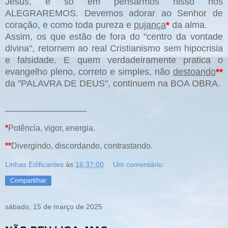
Jesus, e só em pensarmos nisso nos
ALEGRAREMOS. Devemos adorar ao Senhor de
coração, e como toda pureza e
pujança
*
da alma.
Assim, os que estão de fora do "centro da vontade
divina", retornem ao real Cristianismo sem hipocrisia
e falsidade. E quem verdadeiramente pratica o
evangelho pleno, correto e simples, não
destoando
**
da "PALAVRA DE DEUS", continuem na BOA OBRA.
________________
*
Potência, vigor, energia.
**
Divergindo, discordando, contrastando
.
Linhas Edificantes
às
16:37:00
Um comentário:
Compartilhar
sábado, 15 de março de 2025