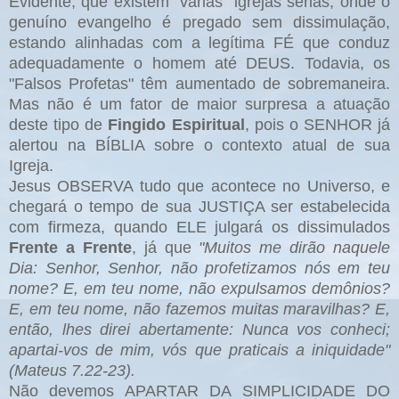
Evidente, que existem "várias" igrejas sérias, onde o
genuíno evangelho é pregado sem dissimulação,
estando alinhadas com a legítima FÉ que conduz
adequadamente o homem até DEUS. Todavia, os
"Falsos Profetas" têm aumentado de sobremaneira.
Mas não é um fator de maior surpresa a atuação
deste tipo de
Fingido Espiritual
, pois o SENHOR já
alertou na BÍBLIA sobre o contexto atual de sua
Igreja.
Jesus OBSERVA tudo que acontece no Universo, e
chegará o tempo de sua JUSTIÇA ser estabelecida
com firmeza, quando ELE julgará os dissimulados
Frente a Frente
, já que
"Muitos me dirão naquele
Dia: Senhor, Senhor, não profetizamos nós em teu
nome? E, em teu nome, não expulsamos demônios?
E, em teu nome, não fazemos muitas maravilhas? E,
então, lhes direi abertamente: Nunca vos conheci;
apartai-vos de mim, vós que praticais a iniquidade"
(Mateus 7.22-23).
Não devemos APARTAR DA SIMPLICIDADE DO