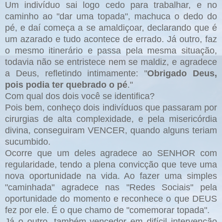
Um indivíduo sai logo cedo para trabalhar, e no
caminho ao "dar uma topada", machuca o dedo do
pé, e daí começa a se amaldiçoar, declarando que é
um azarado e tudo acontece de errado. Já outro, faz
o mesmo itinerário e passa pela mesma situação,
todavia não se entristece nem se maldiz, e agradece
a Deus, refletindo intimamente: "
Obrigado Deus,
pois podia ter quebrado o pé
."
Com qual dos dois você se identifica?
Pois bem, conheço dois indivíduos que passaram por
cirurgias de alta complexidade, e pela misericórdia
divina, conseguiram VENCER, quando alguns teriam
sucumbido.
Ocorre que um deles agradece ao SENHOR com
regularidade, tendo a plena convicção que teve uma
nova oportunidade na vida. Ao fazer uma simples
"caminhada" agradece nas "Redes Sociais" pela
oportunidade do momento e reconhece o que DEUS
fez por ele. É o que chamo de "comemorar topada".
Já o outro, também vencedor em difícil intervenção