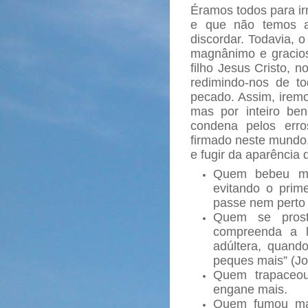
Éramos todos para ir
e que não temos a
discordar. Todavia,
magnânimo e gracios
filho Jesus Cristo, n
redimindo-nos de t
pecado. Assim, iremo
mas por inteiro be
condena pelos err
firmado neste mundo,
e fugir da aparência 
Quem bebeu mu
evitando o prime
passe nem perto 
Quem se prost
compreenda a l
adúltera, quando
peques mais” (Jo
Quem trapaceou
engane mais.
Quem fumou maco