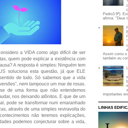
Pedro3.9ª). Ex
afirma: "Deus t
DA como algo difícil de ser
Assim como o 
também eu con
ntas, quem pode explicar a existência com
causa? A resposta é simples: Ninguém tem
US soluciona esta questão, já que ELE
sentido de tudo. Só sabemos que a vida
versões", nem tampouco um mar de rosas.
-se de uma forma que não entendemos
importantes ens
udar, nos deixando atônitos. E que de um
ial,
pode se transformar num emaranhado
LINHAS EDIFI
zas,
através de uma simples reviravolta do
ontecimentos não teremos explicações,
dades podemos conjecturar sobre a vida,