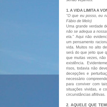
1. A VIDA LIMITA A V
"O que eu posso, eu n
Fábio de Melo)
Uma grande verdade de
não se adequa a nossa
ela."
Aqui não eviden
um pensamento raciona
vida. Muitos no alto d
será do que jeito que 
que muitas vezes, não 
existência. Evidentem
risos, todavia não dev
decepções e perturbaç
necessário compreende
para conviver com tai
situações vividas, e 
circunstâncias aflitivas.
2. AQUELE QUE TEM