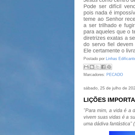
Pode ser difícil ve
pois nada é impossív
teme ao Senhor rece
a ser trilhado e fu
para aqueles que o t
diretrizes exatas a 
do servo fiel devem
Ele certamente o livr
Postado por
Linhas Edificant
Marcadores:
PECADO
sábado, 25 de julho de 20
LIÇÕES IMPORTA
"Para mim, a vida é a
vivem suas vidas é a s
uma dádiva fantástica" 