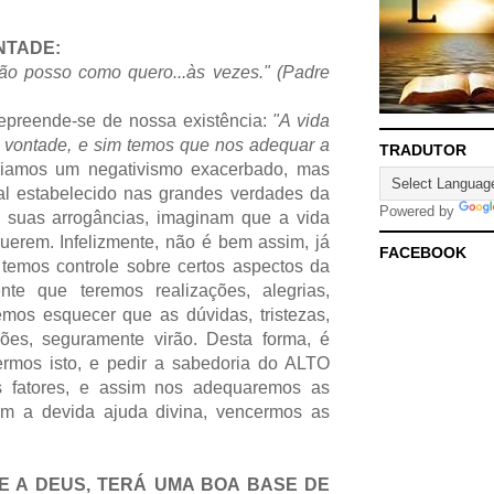
ONTADE:
ão posso como quero...às vezes." (Padre
preende-se de nossa existência:
"A vida
 vontade, e sim temos que nos adequar a
TRADUTOR
ciamos um negativismo exacerbado, mas
l estabelecido nas grandes verdades da
Powered by
e suas arrogâncias, imaginam que a vida
querem. Infelizmente, não é bem assim, já
FACEBOOK
temos controle sobre certos aspectos da
ente que teremos realizações, alegrias,
emos esquecer que as dúvidas, tristezas,
ões, seguramente virão. Desta forma, é
rmos isto, e pedir a sabedoria do ALTO
s fatores, e assim nos adequaremos as
com a devida ajuda divina, vencermos as
E A DEUS, TERÁ UMA BOA BASE DE