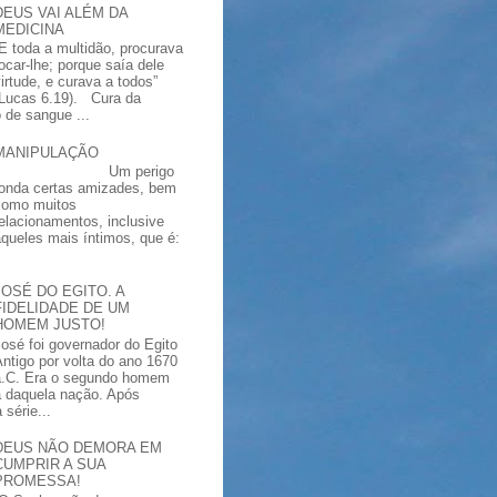
DEUS VAI ALÉM DA
MEDICINA
“E toda a multidão, procurava
tocar-lhe; porque saía dele
virtude, e curava a todos”
(Lucas 6.19). Cura da
 de sangue ...
MANIPULAÇÃO
Um perigo
ronda certas amizades, bem
como muitos
relacionamentos, inclusive
aqueles mais íntimos, que é:
JOSÉ DO EGITO. A
FIDELIDADE DE UM
HOMEM JUSTO!
José foi governador do Egito
Antigo por volta do ano 1670
a.C. Era o segundo homem
a daquela nação. Após
série...
DEUS NÃO DEMORA EM
CUMPRIR A SUA
PROMESSA!