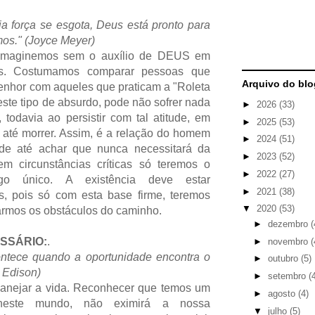
a força se esgota, Deus está pronto para
mos." (Joyce Meyer)
l, imaginemos sem o auxílio de DEUS em
es. Costumamos comparar pessoas que
Arquivo do blo
nhor com aqueles que praticam a "Roleta
ste tipo de absurdo, pode não sofrer nada
►
2026
(33)
 todavia ao persistir com tal atitude, em
►
2025
(53)
até morrer. Assim, é a relação do homem
►
2024
(51)
e até achar que nunca necessitará da
►
2023
(52)
em circunstâncias críticas só teremos o
►
2022
(27)
igo único. A existência deve estar
►
2021
(38)
 pois só com esta base firme, teremos
▼
2020
(53)
armos os obstáculos do caminho.
►
dezembro
(
ESSÁRIO:
.
►
novembro
(
ontece quando a oportunidade encontra o
►
outubro
(5)
 Edison)
►
setembro
(
nejar a vida. Reconhecer que temos um
►
agosto
(4)
neste mundo, não eximirá a nossa
▼
julho
(5)