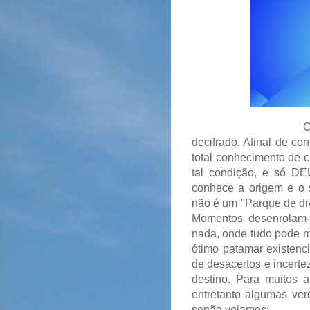
Considero a VI
decifrado. Afinal de co
total conhecimento de 
tal condição, e só DE
conhece a origem e o 
não é um "Parque de di
Momentos desenrolam
nada, onde tudo pode m
ótimo patamar existenc
de desacertos e incerte
destino.
Para muitos ac
entretanto algumas ver
senão vejamos: