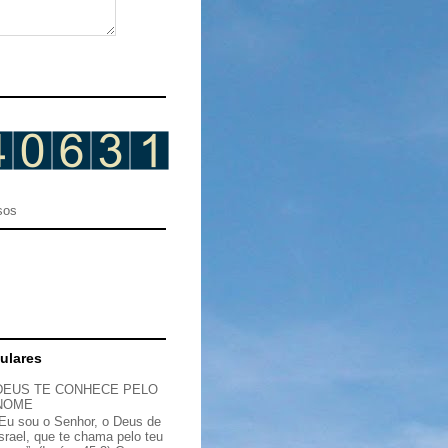
sos
ulares
DEUS TE CONHECE PELO
NOME
“Eu sou o Senhor, o Deus de
Israel, que te chama pelo teu