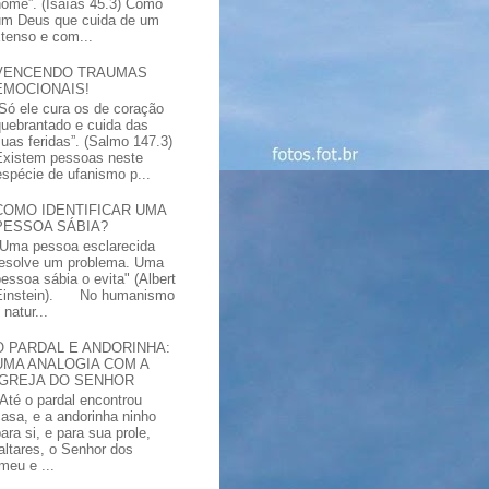
nome”. (Isaías 45.3) Como
um Deus que cuida de um
xtenso e com...
VENCENDO TRAUMAS
EMOCIONAIS!
“Só ele cura os de coração
quebrantado e cuida das
suas feridas”. (Salmo 147.3)
Existem pessoas neste
spécie de ufanismo p...
COMO IDENTIFICAR UMA
PESSOA SÁBIA?
"Uma pessoa esclarecida
resolve um problema. Uma
pessoa sábia o evita" (Albert
Einstein). No humanismo
natur...
O PARDAL E ANDORINHA:
UMA ANALOGIA COM A
IGREJA DO SENHOR
"Até o pardal encontrou
casa, e a andorinha ninho
ara si, e para sua prole,
altares, o Senhor dos
meu e ...