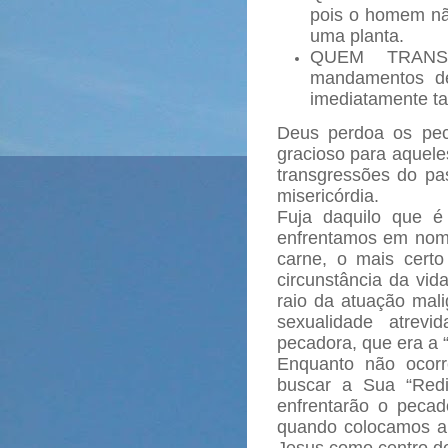
pois o homem nã
uma planta.
QUEM TRANSG
mandamentos de
imediatamente tai
Deus perdoa os pec
gracioso para aquele
transgressões do pa
misericórdia.
Fuja daquilo que é
enfrentamos em nome
carne, o mais cert
circunstância da vid
raio da atuação mal
sexualidade atrev
pecadora, que era a 
Enquanto não ocorr
buscar a Sua “Redim
enfrentarão o peca
quando colocamos a
Jesus como centro d