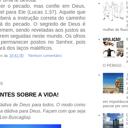
ncer o pecado, mas confie em Deus,
el para Ele (Lucas 1:37). Aquele que
berá a instrução correta do caminho
girá do pecado. O segredo de Deus é
emem, sendo reveladas aos justos as
mulher do fluxo
serem seguidas neste mundo. Os olhos
 permanecer postos no Senhor, pois
ará dos laços maléficos.
es
às
19:41:00
Nenhum comentário:
O PERIGO ...
20
NTES SOBRE A VIDA!
em importânci
 dádiva de Deus para todos. O modo como
passar por uma 
ua dádiva para Deus. Façam com que seja
(Leo Buscaglia).