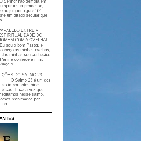
“O Senhor não demora em
cumprir a sua promessa,
como julgam alguns” (2
iste um ditado secular que
a...
PARALELO ENTRE A
ESPIRITUALIDADE DO
HOMEM COM A OVELHA!
"Eu sou o bom Pastor, e
conheço as minhas ovelhas,
e das minhas sou conhecido.
Pai me conhece a mim,
heço o ...
LIÇÕES DO SALMO 23
O Salmo 23 é um dos
mais importantes hinos
bíblicos. E cada vez que
meditamos nesse salmo,
somos reanimados por
ina...
CANTES