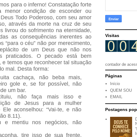
mos para o inferno! Constatação forte
 menor condição de esconder ou
 o Deus Todo Poderoso, com seu amor
o, através da morte na cruz de seu
os livrou do sofrimento na eternidade,
Visitas
odas as consequências inerentes ao
s “para o céu” não por merecimento,
neplácito de um Deus que não nos
os praticados. O pecado está bem
 e temos que reconhecer tal situação
contador de aces
do mal. Desta forma:
Páginas
ita cachaça, não beba mais,
iro gole e, se for possível, não
Início
de um bar.
QUEM SOU
ituiu, não faça mais isso e
EMAIL
ição de Jesus para a mulher
 Ele aconselhou: “Vai-te, e não
Postagens pop
ão 8.11).
 e mentiu nos negócios, não
nha, tire isso de sua frente,