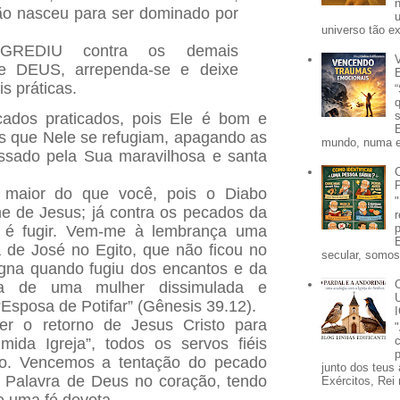
o nasceu para ser dominado por
universo tão e
REDIU contra os demais
 DEUS, arrependa-se e deixe
s práticas.
ados praticados, pois Ele é bom e
s que Nele se refugiam, apagando as
mundo, numa e
ssado pela Sua maravilhosa e santa
 maior do que você, pois o Diabo
 de Jesus; já contra os pecados da
o é fugir. Vem-me à lembrança uma
a de José no Egito, que não ficou no
secular, somos 
igna quando fugiu dos encantos e da
ida de uma mulher dissimulada e
“Esposa de Potifar” (Gênesis 39.12).
er o retorno de Jesus Cristo para
ida Igreja”, todos os servos fiéis
p
do. Vencemos a tentação do pecado
junto dos teus 
 Palavra de Deus no coração, tendo
Exércitos, Rei 
e uma fé devota.