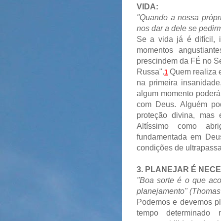
VIDA:
"Quando a nossa própri
nos dar a dele se pedir
Se a vida já é difíci
momentos angustiant
prescindem da FÉ no Se
Russa".
Quem realiza e
1
na primeira insanidade,
algum momento poderá 
com Deus. Alguém pod
proteção divina, mas 
Altíssimo como abr
fundamentada em Deus,
condições de ultrapass
3. PLANEJAR É NEC
"Boa sorte é o que ac
planejamento" (Thomas
Podemos e devemos pla
tempo determinado 