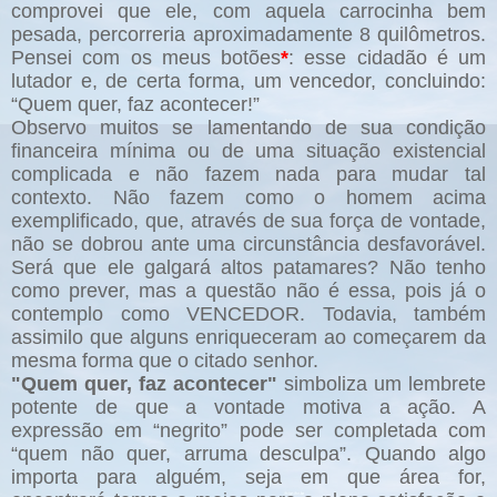
comprovei que ele, com aquela carrocinha bem
pesada, percorreria aproximadamente 8 quilômetros.
Pensei com os meus botões
*
: esse cidadão é um
lutador e, de certa forma, um vencedor, concluindo:
“Quem quer, faz acontecer!”
Observo muitos se lamentando de sua condição
financeira mínima ou de uma situação existencial
complicada e não fazem nada para mudar tal
contexto. Não fazem como o homem acima
exemplificado, que, através de sua força de vontade,
não se dobrou ante uma circunstância desfavorável.
Será que ele galgará altos patamares? Não tenho
como prever, mas a questão não é essa, pois já o
contemplo como VENCEDOR. Todavia, também
assimilo que alguns enriqueceram ao começarem da
mesma forma que o citado senhor.
"Quem quer, faz acontecer"
simboliza um lembrete
potente de que a vontade motiva a ação. A
expressão em “negrito” pode ser completada com
“quem não quer, arruma desculpa”. Quando algo
importa para alguém, seja em que área for,