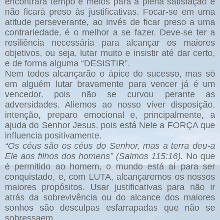
encontrará tempo e meios para a plena satisfação e
não ficará preso às justificativas. Focar-se em uma
atitude perseverante, ao invés de ficar preso a uma
contrariedade, é o melhor a se fazer. Deve-se ter a
resiliência necessária para alcançar os maiores
objetivos, ou seja, lutar muito e insistir até dar certo,
e de forma alguma “DESISTIR”.
Nem todos alcançarão o ápice do sucesso, mas só
em alguém lutar bravamente para vencer já é um
vencedor, pois não se curvou perante as
adversidades. Aliemos ao nosso viver disposição,
intenção, preparo emocional e, principalmente, a
ajuda do Senhor Jesus, pois está Nele a FORÇA que
influencia positivamente.
“Os céus são os céus do Senhor, mas a terra deu-a
Ele aos filhos dos homens” (Salmos 115:16).
No que
é permitido ao homem, o mundo está aí para ser
conquistado, e, com LUTA, alcançaremos os nossos
maiores propósitos. Usar justificativas para não ir
atrás da sobrevivência ou do alcance dos maiores
sonhos são desculpas esfarrapadas que não se
sobressaem.