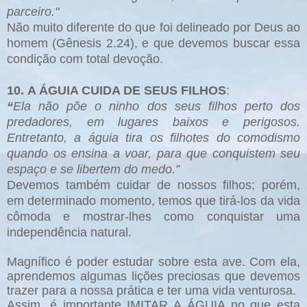
parceiro."
Não muito diferente do que foi delineado por Deus ao
homem (Gênesis 2.24), e que devemos buscar essa
condição com total devoção.
10. A ÁGUIA CUIDA DE SEUS FILHOS
:
“
Ela não põe o ninho dos seus filhos perto dos
predadores, em lugares baixos e perigosos.
Entretanto, a águia tira os filhotes do comodismo
quando os ensina a voar, para que conquistem seu
espaço e se libertem do medo.”
Devemos também cuidar de nossos filhos; porém,
em determinado momento, temos que tirá-los da vida
cômoda e mostrar-lhes como conquistar uma
independência natural.
Magnífico é poder estudar sobre esta ave. Com ela,
aprendemos algumas lições preciosas que devemos
trazer para a nossa prática e ter uma vida venturosa.
Assim, é importante IMITAR A ÁGUIA no que esta