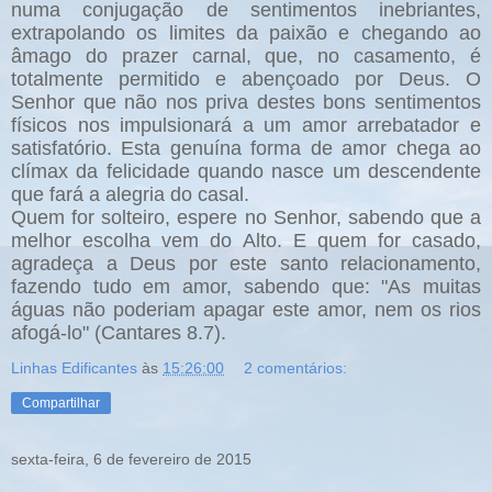
numa conjugação de sentimentos inebriantes,
extrapolando os limites da paixão e chegando ao
âmago do prazer carnal, que, no casamento, é
totalmente permitido e abençoado por Deus. O
Senhor que não nos priva destes bons sentimentos
físicos nos impulsionará a um amor arrebatador e
satisfatório. Esta genuína forma de amor chega ao
clímax da felicidade quando nasce um descendente
que fará a alegria do casal.
Quem for solteiro, espere no Senhor, sabendo que a
melhor escolha vem do Alto. E quem for casado,
agradeça a Deus por este santo relacionamento,
fazendo tudo em amor, sabendo que: "As muitas
águas não poderiam apagar este amor, nem os rios
afogá-lo" (Cantares 8.7).
Linhas Edificantes
às
15:26:00
2 comentários:
Compartilhar
sexta-feira, 6 de fevereiro de 2015