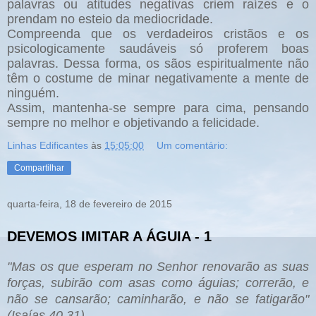
palavras ou atitudes negativas criem raízes e o
prendam no esteio da mediocridade.
Compreenda que os verdadeiros cristãos e os
psicologicamente saudáveis só proferem boas
palavras. Dessa forma, os sãos espiritualmente não
têm o costume de minar negativamente a mente de
ninguém.
Assim, mantenha-se sempre para cima, pensando
sempre no melhor e objetivando a felicidade.
Linhas Edificantes
às
15:05:00
Um comentário:
Compartilhar
quarta-feira, 18 de fevereiro de 2015
DEVEMOS IMITAR A ÁGUIA - 1
"
Mas os que esperam no Sen
hor renovarão as suas
forças, sub
irão com asas como águias; correrão, e
n
ão se cansarão; ca
minharã
o, e n
ão se fati
garão"
(
Isaías 40.31).