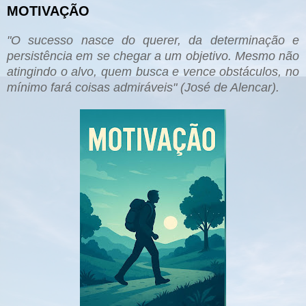
MOTIVAÇÃO
"O su
cesso nas
ce do querer, da determinação e
pers
istência e
m se chegar a um objetivo. M
esmo não
atingindo o alvo, quem busca e vence obstáculos, no
mínimo fará coisas admir
áveis" (José de A
lencar).