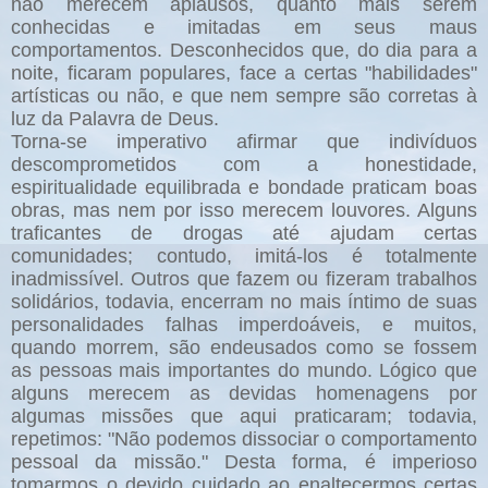
não merecem aplausos, quanto mais serem
conhecidas e imitadas em seus maus
comportamentos. Desconhecidos que, do dia para a
noite, ficaram populares, face a certas "habilidades"
artísticas ou não, e que nem sempre são corretas à
luz da Palavra de Deus.
Torna-se imperativo afirmar que indivíduos
descomprometidos com a honestidade,
espiritualidade equilibrada e bondade praticam boas
obras, mas nem por isso merecem louvores. Alguns
traficantes de drogas até ajudam certas
comunidades; contudo, imitá-los é totalmente
inadmissível. Outros que fazem ou fizeram trabalhos
solidários, todavia, encerram no mais íntimo de suas
personalidades falhas imperdoáveis, e muitos,
quando morrem, são endeusados como se fossem
as pessoas mais importantes do mundo. Lógico que
alguns merecem as devidas homenagens por
algumas missões que aqui praticaram; todavia,
repetimos: "Não podemos dissociar o comportamento
pessoal da missão." Desta forma, é imperioso
tomarmos o devido cuidado ao enaltecermos certas