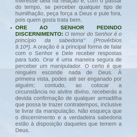
interesse dela na relação e, com o passar
do tempo, se perceber qualquer tipo de
humilhação, peça força a Deus e pule fora,
pois quem gosta trata bem.
ORE AO SENHOR PEDINDO
DISCERNIMENTO:
O temor do Senhor é o
princípio da sabedoria" (Provérbios
9.10
ª).
A oração é a principal forma de falar
com o Senhor e Dele receber respostas
para tudo. Orar é uma maneira segura de
perceber um manipulador. O certo é que
ninguém esconde nada de Deus. À
primeira vista, podes até ser enganado por
alguém; contudo, ao colocar a
circunstância no alvitre divino, receberás a
devida confirmação de qualquer armadilha
que possa te trazer contratempos, inclusive
te livrar da manipulação. Não esqueça que
o discernimento e a verdadeira sabedoria
estão à disposição daqueles que temem a
Deus.