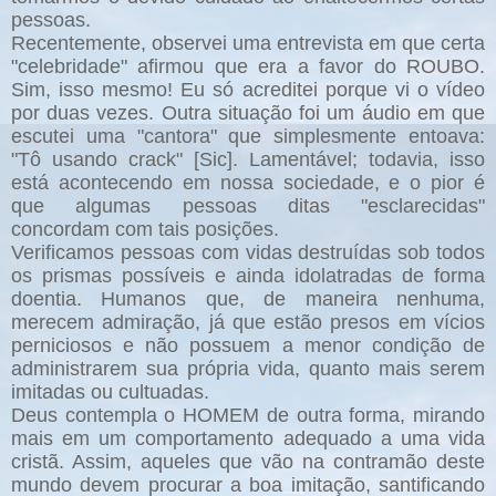
pessoas.
Recentemente, observei uma entrevista em que certa
"celebridade" afirmou que era a favor do ROUBO.
Sim, isso mesmo! Eu só acreditei porque vi o vídeo
por duas vezes. Outra situação foi um áudio em que
escutei uma "cantora" que simplesmente entoava:
"Tô usando crack" [Sic]. Lamentável; todavia, isso
está acontecendo em nossa sociedade, e o pior é
que algumas pessoas ditas "esclarecidas"
concordam com tais posições.
Verificamos pessoas com vidas destruídas sob todos
os prismas possíveis e ainda idolatradas de forma
doentia. Humanos que, de maneira nenhuma,
merecem admiração, já que estão presos em vícios
perniciosos e não possuem a menor condição de
administrarem sua própria vida, quanto mais serem
imitadas ou cultuadas.
Deus contempla o HOMEM de outra forma, mirando
mais em um comportamento adequado a uma vida
cristã. Assim, aqueles que vão na contramão deste
mundo devem procurar a boa imitação, santificando