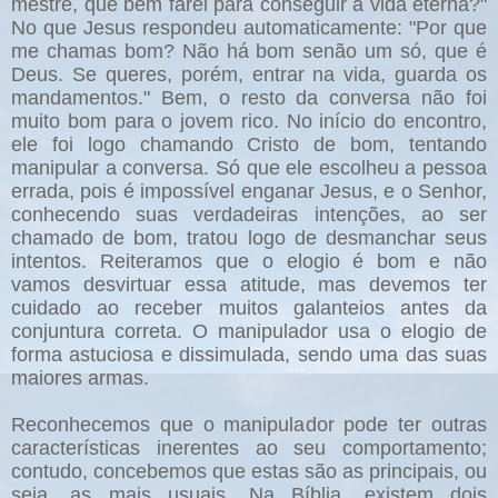
mestre, que bem farei para conseguir a vida eterna?"
No que Jesus respondeu automaticamente: "Por que
me chamas bom? Não há bom senão um só, que é
Deus. Se queres, porém, entrar na vida, guarda os
mandamentos." Bem, o resto da conversa não foi
muito bom para o jovem rico. No início do encontro,
ele foi logo chamando Cristo de bom, tentando
manipular a conversa. Só que ele escolheu a pessoa
errada, pois é impossível enganar Jesus, e o Senhor,
conhecendo suas verdadeiras intenções, ao ser
chamado de bom, tratou logo de desmanchar seus
intentos. Reiteramos que o elogio é bom e não
vamos desvirtuar essa atitude, mas devemos ter
cuidado ao receber muitos galanteios antes da
conjuntura correta. O manipulador usa o elogio de
forma astuciosa e dissimulada, sendo uma das suas
maiores armas.
Reconhecemos que o manipulador pode ter outras
características inerentes ao seu comportamento;
contudo, concebemos que estas são as principais, ou
seja, as mais usuais. Na Bíblia, existem dois