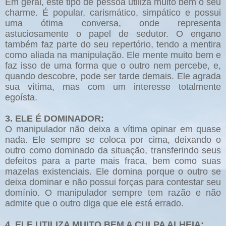
Em geral, este tipo de pessoa utiliza muito bem o seu
charme. É popular, carismático, simpático e possui
uma ótima conversa, onde representa
astuciosamente o papel de sedutor. O engano
também faz parte do seu repertório, tendo a mentira
como aliada na manipulação. Ele mente muito bem e
faz isso de uma forma que o outro nem percebe, e,
quando descobre, pode ser tarde demais. Ele agrada
sua vítima, mas com um interesse totalmente
egoísta.
3. ELE É DOMINADOR:
O manipulador não deixa a vítima opinar em quase
nada. Ele sempre se coloca por cima, deixando o
outro como dominado da situação, transferindo seus
defeitos para a parte mais fraca, bem como suas
mazelas existenciais. Ele domina porque o outro se
deixa dominar e não possui forças para contestar seu
domínio. O manipulador sempre tem razão e não
admite que o outro diga que ele está errado.
4. ELE UTILIZA MUITO BEM A CULPA ALHEIA: