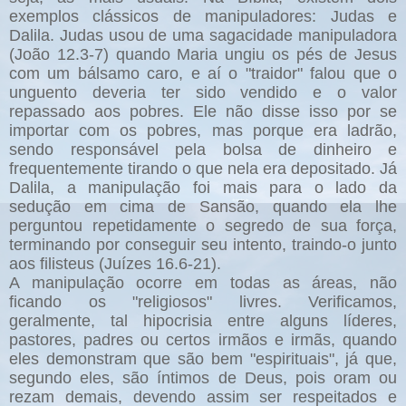
exemplos clássicos de manipuladores: Judas e
Dalila. Judas usou de uma sagacidade manipuladora
(João 12.3-7) quando Maria ungiu os pés de Jesus
com um bálsamo caro, e aí o "traidor" falou que o
unguento deveria ter sido vendido e o valor
repassado aos pobres. Ele não disse isso por se
importar com os pobres, mas porque era ladrão,
sendo responsável pela bolsa de dinheiro e
frequentemente tirando o que nela era depositado. Já
Dalila, a manipulação foi mais para o lado da
sedução em cima de Sansão, quando ela lhe
perguntou repetidamente o segredo de sua força,
terminando por conseguir seu intento, traindo-o junto
aos filisteus (Juízes 16.6-21).
A manipulação ocorre em todas as áreas, não
ficando os "religiosos" livres. Verificamos,
geralmente, tal hipocrisia entre alguns líderes,
pastores, padres ou certos irmãos e irmãs, quando
eles demonstram que são bem "espirituais", já que,
segundo eles, são íntimos de Deus, pois oram ou
rezam demais, devendo assim ser respeitados e