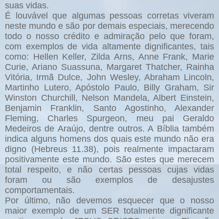
suas vidas.
É louvável que algumas pessoas corretas viveram
neste mundo e são por demais especiais, merecendo
todo o nosso crédito e admiração pelo que foram,
com exemplos de vida altamente dignificantes, tais
como: Hellen Keller, Zilda Arns, Anne Frank, Marie
Curie, Ariano Suassuna, Margaret Thatcher, Rainha
Vitória, Irmã Dulce, John Wesley, Abraham Lincoln,
Martinho Lutero, Apóstolo Paulo, Billy Graham, Sir
Winston Churchill, Nelson Mandela, Albert Einstein,
Benjamin Franklin, Santo Agostinho, Alexander
Fleming, Charles Spurgeon, meu pai Geraldo
Medeiros de Araújo, dentre outros. A Bíblia também
indica alguns homens dos quais este mundo não era
digno (Hebreus 11.38), pois realmente impactaram
positivamente este mundo.
São estes que merecem
total respeito, e não certas pessoas cujas vidas
foram ou são exemplos de desajustes
comportamentais.
Por último, não devemos esquecer que o nosso
maior exemplo de um SER totalmente dignificante