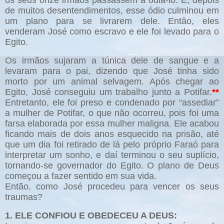
os seus onze irmãos passassem a odiá-lo. E, depois
de muitos desentendimentos, esse ódio culminou em
um plano para se livrarem dele. Então, eles
venderam José como escravo e ele foi levado para o
Egito.
Os irmãos sujaram a túnica dele de sangue e a
levaram para o pai, dizendo que José tinha sido
morto por um animal selvagem. Após chegar ao
Egito, José conseguiu um trabalho junto a Potifar.
**
Entretanto, ele foi preso e condenado por “assediar”
a mulher de Potifar, o que não ocorreu, pois foi uma
farsa elaborada por essa mulher maligna. Ele acabou
ficando mais de dois anos esquecido na prisão, até
que um dia foi retirado de lá pelo próprio Faraó para
interpretar um sonho, e daí terminou o seu suplício,
tornando-se governador do Egito. O plano de Deus
começou a fazer sentido em sua vida.
Então, como José procedeu para vencer os seus
traumas?
1. ELE CONFIOU E OBEDECEU A DEUS: