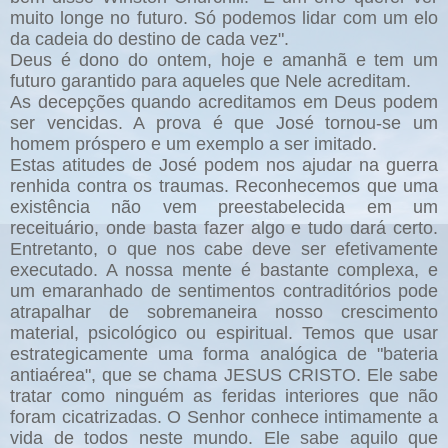
muito longe no futuro. Só podemos lidar com um elo
da cadeia do destino de cada vez".
Deus é dono do ontem, hoje e amanhã e tem um
futuro garantido para aqueles que Nele acreditam.
As decepções quando acreditamos em Deus podem
ser vencidas. A prova é que José tornou-se um
homem próspero e um exemplo a ser imitado.
Estas atitudes de José podem nos ajudar na guerra
renhida contra os traumas. Reconhecemos que uma
existência não vem preestabelecida em um
receituário, onde basta fazer algo e tudo dará certo.
Entretanto, o que nos cabe deve ser efetivamente
executado. A nossa mente é bastante complexa, e
um emaranhado de sentimentos contraditórios pode
atrapalhar de sobremaneira nosso crescimento
material, psicológico ou espiritual. Temos que usar
estrategicamente uma forma analógica de "bateria
antiaérea", que se chama JESUS CRISTO. Ele sabe
tratar como ninguém as feridas interiores que não
foram cicatrizadas. O Senhor conhece intimamente a
vida de todos neste mundo. Ele sabe aquilo que