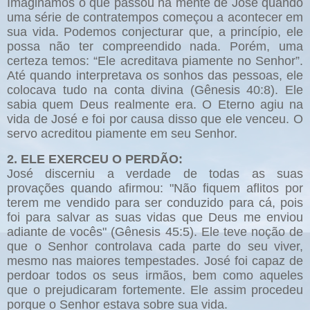
Imaginamos o que passou na mente de José quando
uma série de contratempos começou a acontecer em
sua vida. Podemos conjecturar que, a princípio, ele
possa não ter compreendido nada. Porém, uma
certeza temos: “Ele acreditava piamente no Senhor”.
Até quando interpretava os sonhos das pessoas, ele
colocava tudo na conta divina (Gênesis 40:8). Ele
sabia quem Deus realmente era. O Eterno agiu na
vida de José e foi por causa disso que ele venceu. O
servo acreditou piamente em seu Senhor.
2. ELE EXERCEU O PERDÃO:
José discerniu a verdade de todas as suas
provações quando afirmou: "Não fiquem aflitos por
terem me vendido para ser conduzido para cá, pois
foi para salvar as suas vidas que Deus me enviou
adiante de vocês" (Gênesis 45:5). Ele teve noção de
que o Senhor controlava cada parte do seu viver,
mesmo nas maiores tempestades. José foi capaz de
perdoar todos os seus irmãos, bem como aqueles
que o prejudicaram fortemente. Ele assim procedeu
porque o Senhor estava sobre sua vida.