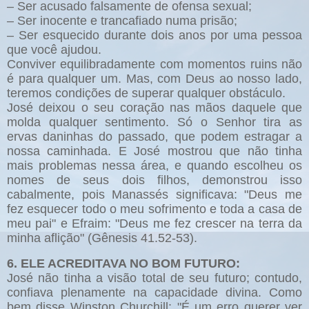
– Ser acusado falsamente de ofensa sexual;
– Ser inocente e trancafiado numa prisão;
– Ser esquecido durante dois anos por uma pessoa
que você ajudou.
Conviver equilibradamente com momentos ruins não
é para qualquer um. Mas, com Deus ao nosso lado,
teremos condições de superar qualquer obstáculo.
José deixou o seu coração nas mãos daquele que
molda qualquer sentimento. Só o Senhor tira as
ervas daninhas do passado, que podem estragar a
nossa caminhada. E José mostrou que não tinha
mais problemas nessa área, e quando escolheu os
nomes de seus dois filhos, demonstrou isso
cabalmente, pois Manassés significava: "Deus me
fez esquecer todo o meu sofrimento e toda a casa de
meu pai" e Efraim: "Deus me fez crescer na terra da
minha aflição" (Gênesis 41.52-53).
6. ELE ACREDITAVA NO BOM FUTURO:
José não tinha a visão total de seu futuro; contudo,
confiava plenamente na capacidade divina. Como
bem disse Winston Churchill: "É um erro querer ver