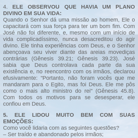
4.
ELE OBSERVOU QUE HAVIA UM PLANO
DIVINO EM SUA VIDA:
Quando o Senhor dá uma missão ao homem, Ele o
capacitará com sua força para ter um bom fim. Com
José não foi diferente, e, mesmo com um início de
vida complicadíssimo, nunca desacreditou do agir
divino. Ele tinha experiências com Deus, e o Senhor
abençoava seu viver diante das areias movediças
contrárias (Gênesis 39.21; Gênesis 39.23). José
sabia que Deus controlava cada parte da sua
existência e, no reencontro com os irmãos, declarou
efusivamente: "Portanto, não foram vocês que me
mandaram para o Egito, mas foi Deus. Ele me pôs
como o mais alto ministro do rei" (Gênesis 45.8).
Com todos os motivos para se desesperar, ele
confiou em Deus.
5. ELE LIDOU MUITO BEM COM SUAS
EMOÇÕES:
Como você lidaria com as seguintes questões?
– Ser traído e abandonado pelos irmãos;