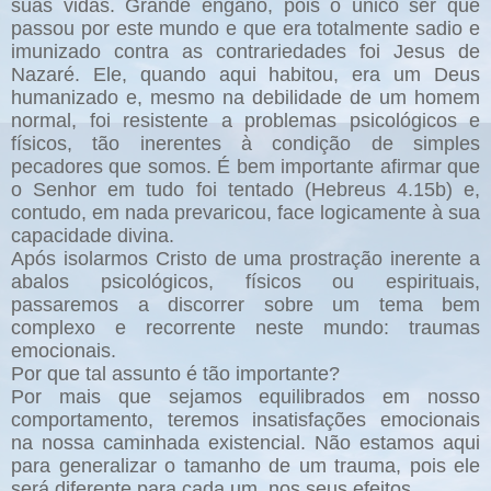
suas vidas. Grande engano, pois o único ser que
passou por este mundo e que era totalmente sadio e
imunizado contra as contrariedades foi Jesus de
Nazaré. Ele, quando aqui habitou, era um Deus
humanizado e, mesmo na debilidade de um homem
normal, foi resistente a problemas psicológicos e
físicos, tão inerentes à condição de simples
pecadores que somos. É bem importante afirmar que
o Senhor em tudo foi tentado (Hebreus 4.15b) e,
contudo, em nada prevaricou, face logicamente à sua
capacidade divina.
Após isolarmos Cristo de uma prostração inerente a
abalos psicológicos, físicos ou espirituais,
passaremos a discorrer sobre um tema bem
complexo e recorrente neste mundo: traumas
emocionais.
Por que tal assunto é tão importante?
Por mais que sejamos equilibrados em nosso
comportamento, teremos insatisfações emocionais
na nossa caminhada existencial. Não estamos aqui
para generalizar o tamanho de um trauma, pois ele
será diferente para cada um, nos seus efeitos.