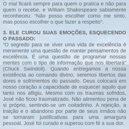
O mal ficará sempre para quem o pratica e não para
quem o recebe, e William Shakespeare sabiamente
reconheceu: "Não posso escolher como me sinto,
mas posso escolher o que fazer a respeito".
3. ELE CUROU SUAS EMOÇÕES, ESQUECENDO
O PASSADO:
"O segredo para se viver uma vida de excelência é
meramente uma questão de manter pensamentos de
excelência. É uma questão de programar nossas
mentes com o tipo de informação que nos libertará"
(Chuck Swindoll). Quando entregamos a nossa
existência ao comando divino, seremos libertos das
dores e sofrimentos do passado. Deus colocará em
nosso coração a capacidade de esquecer aquilo que
tanto nos afligiu. Mesmo com os traumas sofridos,
José não ficou traumatizado. Não alimentou pena de
si próprio, sentindo-se um coitadinho. A rejeição, a
traição e o abandono por parte de seus irmãos não
se tornaram justificativas para uma amargura
pessoal. José foi curado e superou com fé a sua dor.