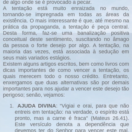
de algo onde se é provocado a pecar.
A tentação está muito enraizada no mundo,
tornando-se impregnada em todas as áreas da
existência. O mais interessante é que, até mesmo na
prática da propaganda, a tentação é peça central.
Desta forma, faz-se uma banalização positiva
conceitual deste sentimento, suscitando no âmago
da pessoa o forte desejo por algo. A tentação, na
maioria das vezes, está associada à sedução em
seus mais variados estágios.
Existem alguns artigos escritos, bem como livros com
dicas importantes de como vencer a tentação, os
quais merecem todo o nosso crédito. Entretanto,
enxergamos que duas alternativas são por demais
importantes para nos ajudar a vencer este desejo tão
perigoso; senão, vejamos:
AJUDA DIVINA
: “Vigiai e orai, para que não
entreis em tentação: na verdade, o espírito está
pronto, mas a carne é fraca" (Mateus 26.41).
Este versículo denota a dependência que
devemos ter do Senhor para vencer este mal.