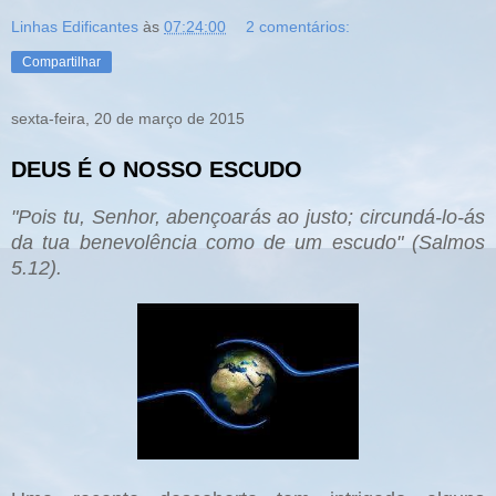
Linhas Edificantes
às
07:24:00
2 comentários:
Compartilhar
sexta-feira, 20 de março de 2015
DEUS É O NOSSO ESCUDO
"Pois tu, Senhor, abençoar
ás ao justo; ci
rcundá-lo-ás
da tua benevolência como de um escudo" (Salmos
5.12).