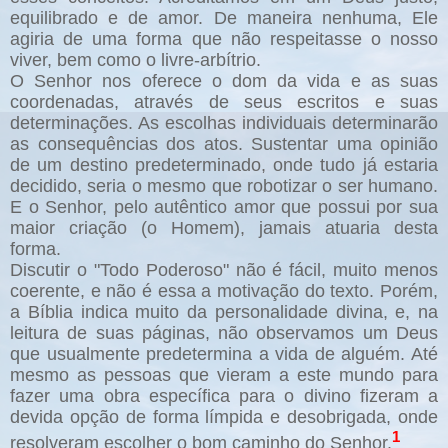
equilibrado e de amor. De maneira nenhuma, Ele
agiria de uma forma que não respeitasse o nosso
viver, bem como o livre-arbítrio.
O Senhor nos oferece o dom da vida e as suas
coordenadas, através de seus escritos e suas
determinações. As escolhas individuais determinarão
as consequências dos atos. Sustentar uma opinião
de um destino predeterminado, onde tudo já estaria
decidido, seria o mesmo que robotizar o ser humano.
E o Senhor, pelo autêntico amor que possui por sua
maior criação (o Homem), jamais atuaria desta
forma.
Discutir o "Todo Poderoso" não é fácil, muito menos
coerente, e não é essa a motivação do texto. Porém,
a Bíblia indica muito da personalidade divina, e, na
leitura de suas páginas, não observamos um Deus
que usualmente predetermina a vida de alguém. Até
mesmo as pessoas que vieram a este mundo para
fazer uma obra específica para o divino fizeram a
devida opção de forma límpida e desobrigada, onde
1
resolveram escolher o bom caminho do Senhor.