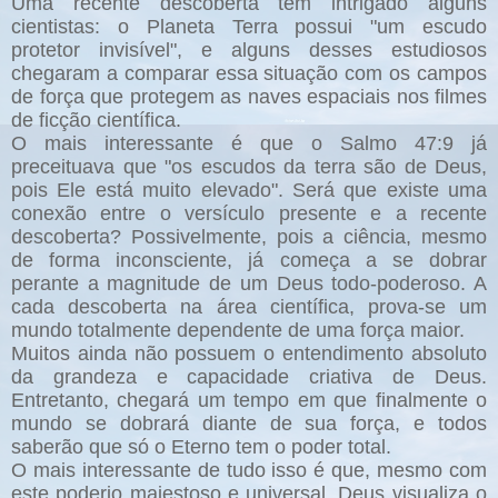
Uma recente descoberta tem intrigado alguns
cientistas: o Planeta Terra possui "um escudo
protetor invisível", e alguns desses estudiosos
chegaram a comparar essa situação com os campos
de força que protegem as naves espaciais nos filmes
de ficção científica.
O mais interessante é que o Salmo 47:9 já
preceituava que "os escudos da terra são de Deus,
pois Ele está muito elevado". Será que existe uma
conexão entre o versículo presente e a recente
descoberta? Possivelmente, pois a ciência, mesmo
de forma inconsciente, já começa a se dobrar
perante a magnitude de um Deus todo-poderoso. A
cada descoberta na área científica, prova-se um
mundo totalmente dependente de uma força maior.
Muitos ainda não possuem o entendimento absoluto
da grandeza e capacidade criativa de Deus.
Entretanto, chegará um tempo em que finalmente o
mundo se dobrará diante de sua força, e todos
saberão que só o Eterno tem o poder total.
O mais interessante de tudo isso é que, mesmo com
este poderio majestoso e universal, Deus visualiza o