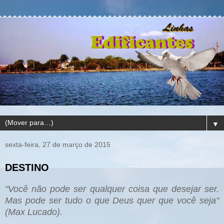
▼
sexta-feira, 27 de março de 2015
DESTINO
"Você não pode ser qualquer c
oisa que desejar ser.
Mas pode ser tudo o que Deus quer q
ue vo
c
ê seja"
(Max Lucado
).