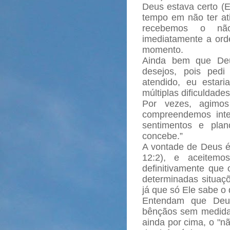
Deus estava certo (E
tempo em não ter at
recebemos o nã
imediatamente a or
momento.
Ainda bem que De
desejos, pois ped
atendido, eu estar
múltiplas dificuldades
Por vezes, agimos
compreendemos inte
sentimentos e pla
concebe.”
A vontade de Deus é
12:2), e aceitemo
definitivamente que
determinadas situaçõ
já que só Ele sabe o
Entendam que Deus
bênçãos sem medida
ainda por cima, o "n