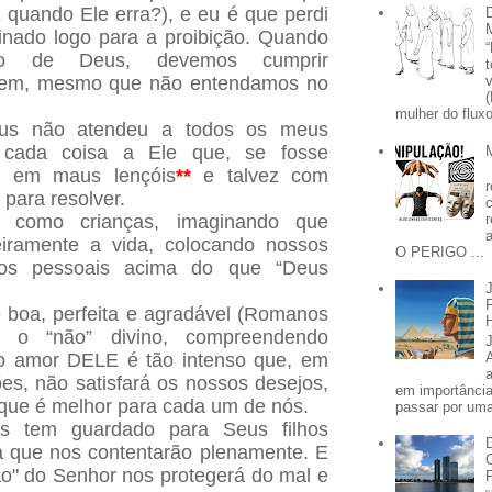
 quando Ele erra?), e eu é que perdi
inado logo para a proibição. Quando
o de Deus, devemos cumprir
dem, mesmo que não entendamos no
mulher do fluxo
us não atendeu a todos os meus
i cada coisa a Ele que, se fosse
ia em maus lençóis
**
e talvez com
 para resolver.
 como crianças, imaginando que
iramente a vida, colocando nossos
O PERIGO ...
nos pessoais acima do que “Deus
 boa, perfeita e agradável (Romanos
s o “não” divino, compreendendo
 o amor DELE é tão intenso
que, em
es, não satisfará os nossos desejos,
em importânci
 que é melhor para cada um de nós.
passar por uma 
 tem guardado para Seus filhos
 que nos contentarão plenamente. E
ão" do Senhor nos protegerá do mal e