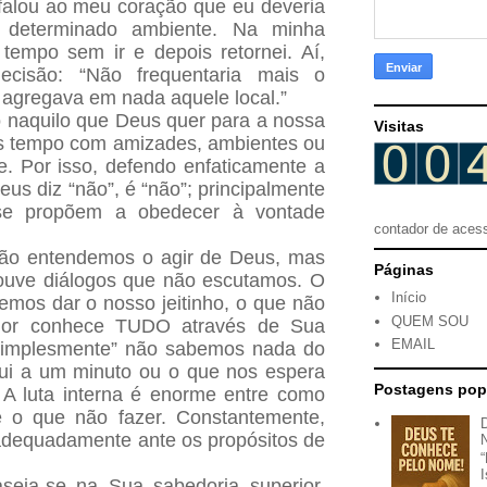
falou ao meu coração que eu deveria
determinado ambiente. Na minha
tempo sem ir e depois retornei. Aí,
ecisão: “Não frequentaria mais o
e agregava em nada aquele local.”
co naquilo que Deus quer para a nossa
Visitas
s tempo com amizades, ambientes ou
e. Por isso, defendo enfaticamente a
us diz “não”, é “não”; principalmente
se propõem a obedecer à vontade
contador de aces
não entendemos o agir de Deus, mas
Páginas
ouve diálogos que não escutamos. O
Início
mos dar o nosso jeitinho, o que não
QUEM SOU
hor conhece TUDO através de Sua
EMAIL
implesmente” não sabemos nada do
ui a um minuto ou o que nos espera
Postagens pop
 A luta interna é enorme entre como
 o que não fazer. Constantemente,
dequadamente ante os propósitos de
ia-se na Sua sabedoria superior,