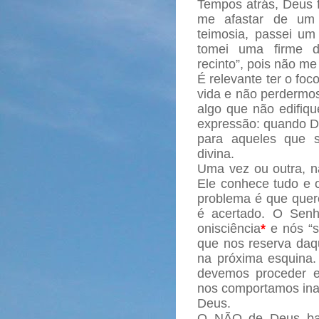
Tempos atrás, Deus 
me afastar de um 
teimosia, passei um 
tomei uma firme d
recinto”, pois não m
É relevante ter o fo
vida e não perdermo
algo que não edifiqu
expressão: quando De
para aqueles que 
divina.
Uma vez ou outra, 
Ele conhece tudo e 
problema é que quere
é acertado. O Sen
onisciência
*
e nós “s
que nos reserva daq
na próxima esquina.
devemos proceder e
nos comportamos ina
Deus.
O NÃO de Deus base