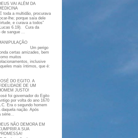
DEUS VAI ALÉM DA
MEDICINA
“E toda a multidão, procurava
tocar-lhe; porque saía dele
virtude, e curava a todos”
(Lucas 6.19). Cura da
 de sangue ...
MANIPULAÇÃO
Um perigo
ronda certas amizades, bem
como muitos
relacionamentos, inclusive
aqueles mais íntimos, que é:
JOSÉ DO EGITO. A
FIDELIDADE DE UM
HOMEM JUSTO!
José foi governador do Egito
Antigo por volta do ano 1670
a.C. Era o segundo homem
a daquela nação. Após
série...
DEUS NÃO DEMORA EM
CUMPRIR A SUA
PROMESSA!