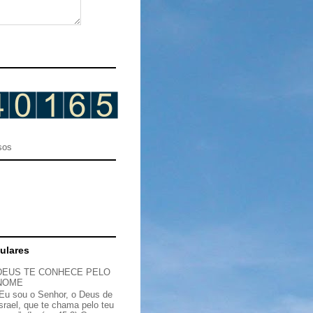
sos
ulares
DEUS TE CONHECE PELO
NOME
“Eu sou o Senhor, o Deus de
Israel, que te chama pelo teu