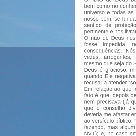
bem como no conhec
universo e todas as
nosso bem, se fun
sentido de proteçã
pertinente e nos liv
O não de Deus nos l
fosse impedida, n
consequências. Nó
vezes, arrogantes
mesmo que seja do S
Deus é gracioso, mis
quando Ele negativ
recusar a atender “so
Em relação ao que fo
fato é que, depois 
nem precisava (já q
que o conselho div
deveria me afastar e
ao versículo bíblico
fazendo, mas algum 
NVT); e, no caso e