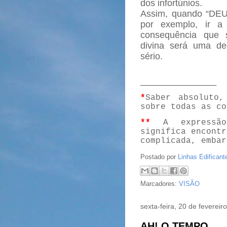
dos infortúnios.
Assim, quando “DEUS
por exemplo, ir a
consequência que 
divina será uma de
sério.
_______________
*
Saber absoluto,
sobre todas as co
**
A expressão
significa encontr
complicada, embar
Postado por
Linhas Edificant
Marcadores:
VISÃO
sexta-feira, 20 de fevereir
AH! O TEMPO