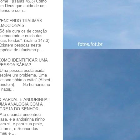
nome”. (Isaías 45.3) Como
um Deus que cuida de um
xtenso e com...
VENCENDO TRAUMAS
EMOCIONAIS!
“Só ele cura os de coração
quebrantado e cuida das
suas feridas”. (Salmo 147.3)
Existem pessoas neste
spécie de ufanismo p...
COMO IDENTIFICAR UMA
PESSOA SÁBIA?
"Uma pessoa esclarecida
resolve um problema. Uma
pessoa sábia o evita" (Albert
Einstein). No humanismo
natur...
O PARDAL E ANDORINHA:
UMA ANALOGIA COM A
IGREJA DO SENHOR
"Até o pardal encontrou
casa, e a andorinha ninho
ara si, e para sua prole,
altares, o Senhor dos
meu e ...