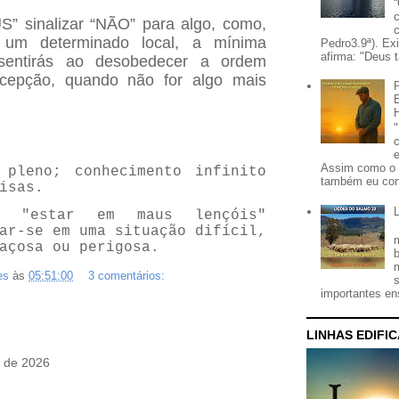
” sinalizar “NÃO” para algo, como,
 um determinado local, a mínima
Pedro3.9ª). Ex
afirma: "Deus t
sentirás ao desobedecer a ordem
cepção, quando não for algo mais
Assim como o 
 pleno; conhecimento infinito
também eu con
isas.
 "estar em maus lençóis"
ar-se em uma situação difícil,
açosa ou perigosa.
es
às
05:51:00
3 comentários:
importantes ens
LINHAS EDIFI
o de 2026