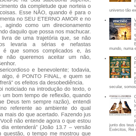
imento da completude que norteia o
universo tão e
 coisas. Esse NÃO, quando é para o
damenta no SEU ETERNO AMOR e no
o, agindo como um direcionamento
rando daquilo que possa nos machucar.
ivra de uma trajetória que, se não
os levaria a sérias e nefastas
mundo, numa e
s é que somos complicados e, às
, e não queremos aceitar um não,
enhor.
ericordioso e benevolente; todavia,
a algo, é PONTO FINAL, e quem se
frerá” os efeitos da desobediência.
secular, somos 
i noticiado na introdução do texto, o
de um bom tempo de reflexão, quando
ue Deus tem sempre razão), entendi
ino referente ao ambiente do qual
ra mais do que acertado. Fazendo jus
: “Você não entende agora o que estou
p
junto dos teus 
dia entenderá” (João 13.7 – versão
Exércitos, Rei 
m questão, o tempo me mostrou que