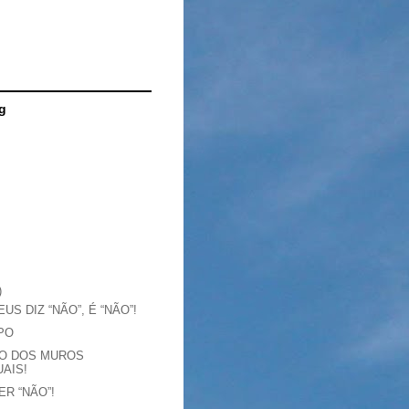
g
)
US DIZ “NÃO”, É “NÃO”!
PO
ÃO DOS MUROS
UAIS!
ER “NÃO”!