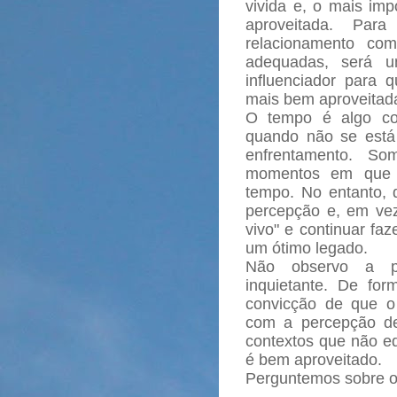
vivida e, o mais imp
aproveitada. Pa
relacionamento c
adequadas, será u
influenciador para
mais bem aproveitad
O tempo é algo com
quando não se está
enfrentamento. S
momentos em que 
tempo. No entanto, 
percepção e, em vez 
vivo" e continuar faz
um ótimo legado.
Não observo a 
inquietante. De fo
convicção de que o
com a percepção de
contextos que não e
é bem aproveitado.
Perguntemos sobre o