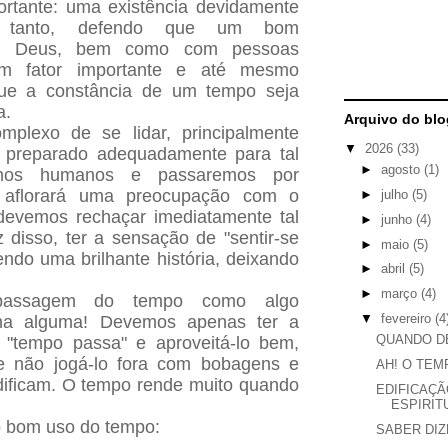
ortante: uma existência devidamente
ra tanto, defendo que um bom
om Deus, bem como com pessoas
m fator importante e até mesmo
 que a constância de um tempo seja
a.
Arquivo do blo
plexo de se lidar, principalmente
▼
2026
(33)
 preparado adequadamente para tal
►
agosto
(1)
omos humanos e passaremos por
aflorará uma preocupação com o
►
julho
(5)
devemos rechaçar imediatamente tal
►
junho
(4)
disso, ter a sensação de "sentir-se
►
maio
(5)
endo uma brilhante história, deixando
►
abril
(5)
►
março
(4)
passagem do tempo como algo
▼
fevereiro
(4
rma alguma! Devemos apenas ter a
QUANDO DE
 "tempo passa" e aproveitá-lo bem,
 não jogá-lo fora com bobagens e
AH! O TEM
dificam. O tempo rende muito quando
EDIFICAÇ
ESPIRIT
 bom uso do tempo:
SABER DIZ