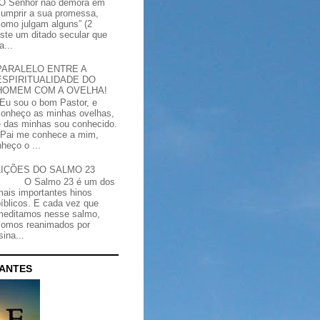
“O Senhor não demora em
cumprir a sua promessa,
como julgam alguns” (2
iste um ditado secular que
a...
PARALELO ENTRE A
ESPIRITUALIDADE DO
HOMEM COM A OVELHA!
"Eu sou o bom Pastor, e
conheço as minhas ovelhas,
e das minhas sou conhecido.
Pai me conhece a mim,
heço o ...
LIÇÕES DO SALMO 23
O Salmo 23 é um dos
mais importantes hinos
bíblicos. E cada vez que
meditamos nesse salmo,
somos reanimados por
ina...
CANTES