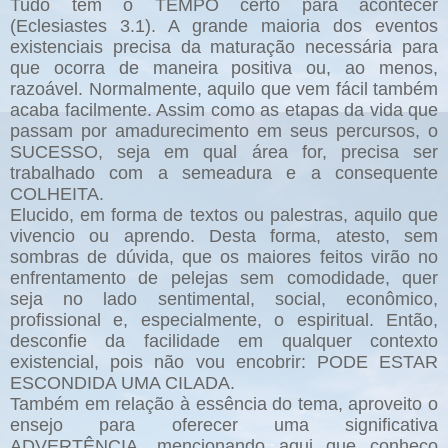
Tudo tem o TEMPO certo para acontecer
(Eclesiastes 3.1). A grande maioria dos eventos
existenciais precisa da maturação necessária para
que ocorra de maneira positiva ou, ao menos,
razoável. Normalmente, aquilo que vem fácil também
acaba facilmente. Assim como as etapas da vida que
passam por amadurecimento em seus percursos, o
SUCESSO, seja em qual área for, precisa ser
trabalhado com a semeadura e a consequente
COLHEITA.
Elucido, em forma de textos ou palestras, aquilo que
vivencio ou aprendo. Desta forma, atesto, sem
sombras de dúvida, que os maiores feitos virão no
enfrentamento de pelejas sem comodidade, quer
seja no lado sentimental, social, econômico,
profissional e, especialmente, o espiritual. Então,
desconfie da facilidade em qualquer contexto
existencial, pois não vou encobrir: PODE ESTAR
ESCONDIDA UMA CILADA.
Também em relação à essência do tema, aproveito o
ensejo para oferecer uma significativa
ADVERTÊNCIA, mencionando aqui que conheço