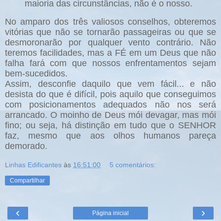
maioria das circunstâncias, não é o nosso.
No amparo dos três valiosos conselhos, obteremos
vitórias que não se tornarão passageiras ou que se
desmoronarão por qualquer vento contrário. Não
teremos facilidades, mas a FÉ em um Deus que não
falha fará com que nossos enfrentamentos sejam
bem-sucedidos.
Assim, desconfie daquilo que vem fácil... e não
desista do que é difícil, pois aquilo que conseguimos
com posicionamentos adequados não nos será
arrancado. O moinho de Deus mói devagar, mas mói
fino; ou seja, há distinção em tudo que o SENHOR
faz, mesmo que aos olhos humanos pareça
demorado.
Linhas Edificantes
às
16:51:00
5 comentários:
Compartilhar
‹
›
Página inicial