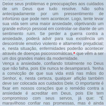
Deixe seus problemas e preocupações aos cuidados
de um Deus que tudo resolve. Não sofra
antecipadamente por um pressentimento de
infortúnio que pode nem acontecer. Logo, tente levar
sua vida sem uma maior ansiedade, objetivando um
grande esforço pessoal em controlar-se diante de um
sentimento ruim. Se perder a guerra contra a
ansiedade, poderá advir para sua existência um
descontrole emotivo violento e altamente prejudicial;
e, nesta situação, enfermidades poderão acontecer
através de doenças psicossomáticas,
*
que vêm a ser
um dos grandes males da modernidade.
Vença a ansiedade, confiando totalmente no Deus
que não falha, pois Ele nunca te desamparará. Tenha
a convicção de que sua vida está nas mãos do
Senhor, e, nesta certeza, qualquer aflição também
deve ser colocada aos cuidados Dele. O importante é
fixar em nossos corações que o remédio contra a
ansiedade é acreditar em Deus, pois Ele tem
compromisso com seus servos, já que: "É
maravilhoso confiar nas promessas, mas é ainda