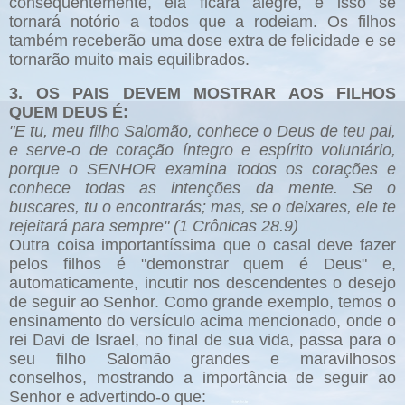
consequentemente, ela ficará alegre, e isso se
tornará notório a todos que a rodeiam. Os filhos
também receberão uma dose extra de felicidade e se
tornarão muito mais equilibrados.
3. OS PAIS DEVEM MOSTRAR AOS FILHOS
QUEM DEUS É:
"E tu, meu filho Salomão, conhece o Deus de teu pai,
e serve-o de coração íntegro e espírito voluntário,
porque o SENHOR examina todos os corações e
conhece todas as intenções da mente. Se o
buscares, tu o encontrarás; mas, se o deixares, ele te
rejeitará para sempre" (1 Crônicas 28.9)
Outra coisa importantíssima que o casal deve fazer
pelos filhos é "demonstrar quem é Deus" e,
automaticamente, incutir nos descendentes o desejo
de seguir ao Senhor. Como grande exemplo, temos o
ensinamento do versículo acima mencionado, onde o
rei Davi de Israel, no final de sua vida, passa para o
seu filho Salomão grandes e maravilhosos
conselhos, mostrando a importância de seguir ao
Senhor e advertindo-o que: