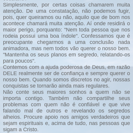
Simplesmente, por certas coisas chamarem muita
atenção. De uma constatação, não podemos fugir,
pois, quer queiramos ou não, aquilo que de bom nos
acontece chamará muita atenção. Aí onde residirá o
maior perigo, porquanto: "Nem toda pessoa que nos
rodeia possui uma boa índole". Confessamos que é
preocupante chegarmos a uma conclusão nada
animadora, mas nem todos vão querer o nosso bem.
"Mantenha os seus planos em segredo, relatando-os
para poucos".
Contemos com a ajuda poderosa de Deus, em razão
DELE realmente ser de confiança e sempre querer o
nosso bem. Quando somos discretos no agir, nossas
conquistas se tornarão ainda mais regulares.
Não conte seus maiores sonhos a quem não se
importa contigo. Também não compartilhe seus
problemas com quem não é confiável e que vive
falando mal de outros e revelando os segredos
alheios. Procure apoio nos amigos verdadeiros que
sejam espirituais e, acima de tudo, nas pessoas que
sigam a Cristo.