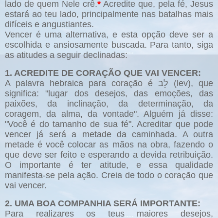
lado de quem Nele crê.
*
Acredite que, pela fé, Jesus
estará ao teu lado, principalmente nas batalhas mais
difíceis e angustiantes.
Vencer é uma alternativa, e esta opção deve ser a
escolhida e ansiosamente buscada. Para tanto, siga
as atitudes a seguir declinadas:
1. ACREDITE DE CORAÇÃO QUE VAI VENCER:
A palavra hebraica para coração é לֵב (lev), que
significa: "lugar dos desejos, das emoções, das
paixões, da inclinação, da determinação, da
coragem, da alma, da vontade". Alguém já disse:
"Você é do tamanho de sua fé". Acreditar que pode
vencer já será a metade da caminhada. A outra
metade é você colocar as mãos na obra, fazendo o
que deve ser feito e esperando a devida retribuição.
O importante é ter atitude, e essa qualidade
manifesta-se pela ação. Creia de todo o coração que
vai vencer.
2. UMA BOA COMPANHIA SERÁ IMPORTANTE:
Para realizares os teus maiores desejos,