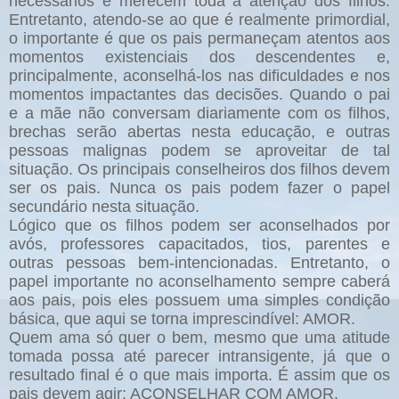
necessários e merecem toda a atenção dos filhos.
Entretanto, atendo-se ao que é realmente primordial,
o importante é que os pais permaneçam atentos aos
momentos existenciais dos descendentes e,
principalmente, aconselhá-los nas dificuldades e nos
momentos impactantes das decisões. Quando o pai
e a mãe não conversam diariamente com os filhos,
brechas serão abertas nesta educação, e outras
pessoas malignas podem se aproveitar de tal
situação. Os principais conselheiros dos filhos devem
ser os pais. Nunca os pais podem fazer o papel
secundário nesta situação.
Lógico que os filhos podem ser aconselhados por
avós, professores capacitados, tios, parentes e
outras pessoas bem-intencionadas. Entretanto, o
papel importante no aconselhamento sempre caberá
aos pais, pois eles possuem uma simples condição
básica, que aqui se torna imprescindível: AMOR.
Quem ama só quer o bem, mesmo que uma atitude
tomada possa até parecer intransigente, já que o
resultado final é o que mais importa. É assim que os
pais devem agir: ACONSELHAR COM AMOR.