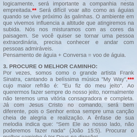
logicamente, será importante a companhia nesta
empreitada.
**
Será difícil voar alto como as águias
quando se vive próximo às galinhas. O ambiente em
que vivemos influencia a altitude que atingiremos na
subida. Nós nos misturamos com as cores da
paisagem. Se você quiser se tornar uma pessoa
extraordinária, precisa conhecer e andar com
pessoas admiráveis.
Pensamento de águia + Conversa = voo de águia.
3. PROCURE O MELHOR CAMINHO:
Por vezes, somos como o grande artista Frank
Sinatra, cantando a belíssima música "My Way",
***
cujo maior refrão é: "Eu fiz do meu jeito". Ao
querermos fazer sempre do nosso jeito, normalmente
não teremos uma vitória consagradora e completa.
Já com Jesus Cristo no comando, será bem
diferente, pois o Senhor entoa sempre uma canção
cheia de alegria e realização. A ênfase de sua
melodia indica que: "Sem Ele ao nosso lado, não
poderemos fazer nada" (João 15:5). Procurar o
melhor caminho é ter Deus na direção!