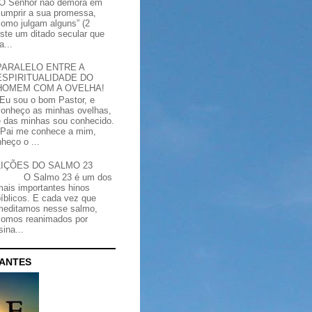
“O Senhor não demora em
cumprir a sua promessa,
como julgam alguns” (2
iste um ditado secular que
a...
PARALELO ENTRE A
ESPIRITUALIDADE DO
HOMEM COM A OVELHA!
"Eu sou o bom Pastor, e
conheço as minhas ovelhas,
e das minhas sou conhecido.
Pai me conhece a mim,
heço o ...
LIÇÕES DO SALMO 23
O Salmo 23 é um dos
mais importantes hinos
bíblicos. E cada vez que
meditamos nesse salmo,
somos reanimados por
ina...
CANTES