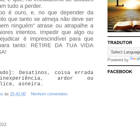
m tudo a perder.
mpo é ouro, e, no que depender da
ilo que tanto se almeja não deve ser
nem ninguém” atrase ou atrapalhe a
ores intentos. Impedir que algo ou
ejudicar é imprescindível para que
TRADUTOR
 para tanto: RETIRE DA TUA VIDA
A!
Powered by
FACEBOOK
ado]:
Desatinos, coisa errada
experiência, ardor ou
lice, asneira.
es
às
15:42:00
Nenhum comentário:
2022