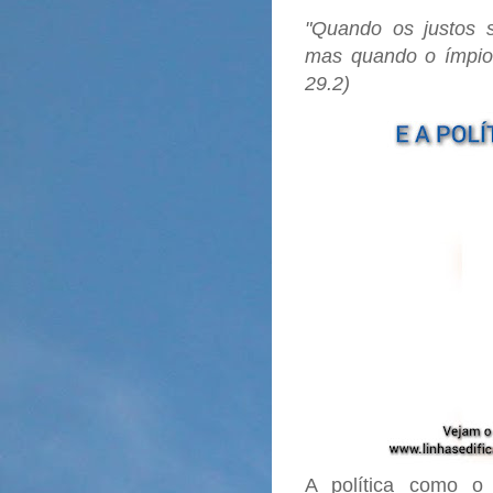
"Quando os justos 
mas quando o ímpio
29.2)
A política como o 