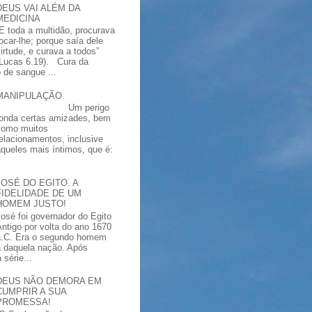
DEUS VAI ALÉM DA
MEDICINA
“E toda a multidão, procurava
tocar-lhe; porque saía dele
virtude, e curava a todos”
(Lucas 6.19). Cura da
 de sangue ...
MANIPULAÇÃO
Um perigo
ronda certas amizades, bem
como muitos
relacionamentos, inclusive
aqueles mais íntimos, que é:
JOSÉ DO EGITO. A
FIDELIDADE DE UM
HOMEM JUSTO!
José foi governador do Egito
Antigo por volta do ano 1670
a.C. Era o segundo homem
a daquela nação. Após
série...
DEUS NÃO DEMORA EM
CUMPRIR A SUA
PROMESSA!