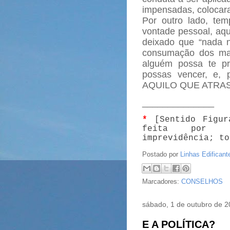
impensadas, colocara
Por outro lado, te
vontade pessoal, aqu
deixado que “nada 
consumação dos mai
alguém possa te pr
possas vencer, e,
AQUILO QUE ATRAS
______________
*
[Sentido Figur
feita por in
imprevidência; to
Postado por
Linhas Edificant
Marcadores:
CONSELHOS
sábado, 1 de outubro de 
E A POLÍTICA?