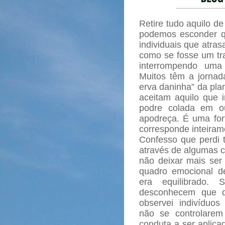
Retire tudo aquilo d
podemos esconder qu
individuais que atra
como se fosse um tr
interrompendo uma 
Muitos têm a jorna
erva daninha” da pla
aceitam aquilo que 
podre colada em o
apodreça. É uma for
corresponde inteira
Confesso que perdi t
através de algumas 
não deixar mais ser
quadro emocional d
era equilibrado. S
desconhecem que d
observei indivíduo
não se controlare
conduta a ser aplica