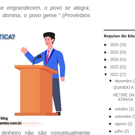
se engrandecem, o povo se alegra,
 domina, o povo geme." (Provérbios
Arquivo do blo
►
2026
(33)
►
2025
(53)
►
2024
(51)
►
2023
(52)
▼
2022
(27)
▼
dezembro
(
QUANDO A 
RETIRE DA
ATRASA
►
outubro
(1)
►
setembro
(
►
agosto
(2)
►
julho
(2)
dinheiro não são conceitualmente