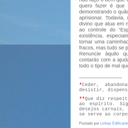
quero fazer é que
demonstrando o quão
aprisionar. Todavia
divino que atua em 
ao controle do “Es
existência, especia
tornar uma caminhad
fracos, mas tudo se 
Renuncie àquilo q
contarás com a aju
todo o tipo de mal que
_______________
*
Ceder, abandona
desistir, dispens
**
Que diz respeit
ao espírito. Sig
desejos carnais, 
se serve ao corpo
Postado por
Linhas Edificant