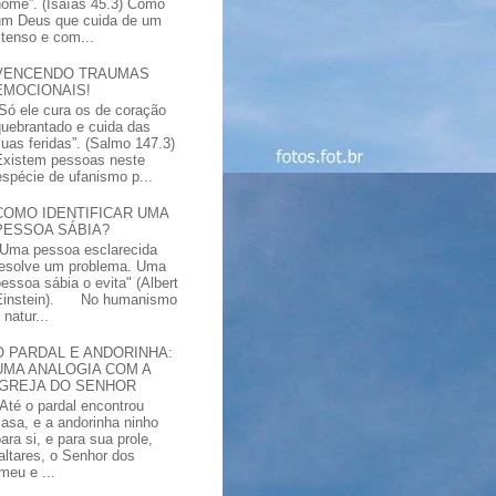
nome”. (Isaías 45.3) Como
um Deus que cuida de um
xtenso e com...
VENCENDO TRAUMAS
EMOCIONAIS!
“Só ele cura os de coração
quebrantado e cuida das
suas feridas”. (Salmo 147.3)
Existem pessoas neste
spécie de ufanismo p...
COMO IDENTIFICAR UMA
PESSOA SÁBIA?
"Uma pessoa esclarecida
resolve um problema. Uma
pessoa sábia o evita" (Albert
Einstein). No humanismo
natur...
O PARDAL E ANDORINHA:
UMA ANALOGIA COM A
IGREJA DO SENHOR
"Até o pardal encontrou
casa, e a andorinha ninho
ara si, e para sua prole,
altares, o Senhor dos
meu e ...