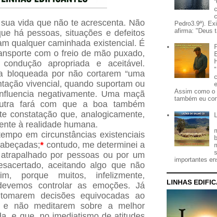
e sua vida que não te acrescenta. Não
Pedro3.9ª). Ex
afirma: "Deus t
e há pessoas, situações e defeitos
sam qualquer caminhada existencial. É
ansporte com o freio de mão puxado,
condução apropriada e aceitável.
da bloqueada por não cortarem “uma
ntação vivencial, quando suportam ou
Assim como o 
influencia negativamente. Uma maçã
também eu con
utra fará com que a boa também
te constatação que, analogicamente,
mente à realidade humana.
empo em circunstâncias existenciais
cabeçadas;
*
contudo, me determinei a
 atrapalhado por pessoas ou por um
importantes ens
esacertado, aceitando algo que não
im, porque muitos, infelizmente,
LINHAS EDIFI
evemos controlar as emoções. Já
s tomarem decisões equivocadas ao
m e não meditarem sobre a melhor
da, e que, no imediatismo de atitudes