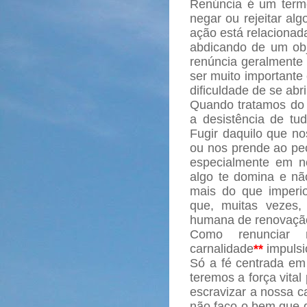
Renúncia é um termo
negar ou rejeitar al
ação está relacionada
abdicando de um obj
renúncia geralmente
ser muito importante 
dificuldade de se abr
Quando tratamos do l
a desistência de tu
Fugir daquilo que no
ou nos prende ao pec
especialmente em n
algo te domina e não
mais do que imperi
que, muitas vezes,
humana de renovaçã
Como renunciar 
carnalidade
**
impulsi
Só a fé centrada em
teremos a força vital
escravizar a nossa c
não faço o bem que 