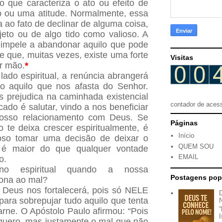
 que caracteriza o ato ou efeito de
go ou uma atitude. Normalmente, essa
 ao fato de declinar de alguma coisa,
eto ou de algo tido como valioso. A
 impele a abandonar aquilo que pode
e que, muitas vezes, existe uma forte
Visitas
ir mão.
*
ado espiritual, a renúncia abrangerá
do aquilo que nos afasta do Senhor.
s prejudica na caminhada existencial
contador de aces
ado é salutar, vindo a nos beneficiar
osso relacionamento com Deus. Se
Páginas
 te deixa crescer espiritualmente, é
Início
oso tomar uma decisão de deixar o
QUEM SOU
 é maior do que qualquer vontade
EMAIL
o.
no espiritual quando a nossa
Postagens pop
ona ao mal?
 Deus nos fortalecerá, pois só NELE
 para sobrepujar tudo aquilo que tenta
arne. O Apóstolo Paulo afirmou: “Pois
quero, mas justamente o mal que não