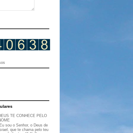
sos
ulares
DEUS TE CONHECE PELO
NOME
“Eu sou o Senhor, o Deus de
Israel, que te chama pelo teu