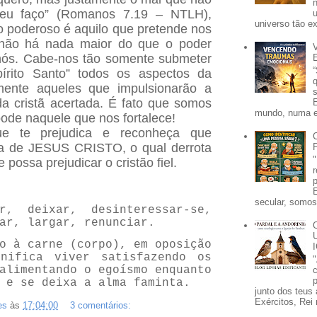
 eu faço” (Romanos 7.19 – NTLH),
universo tão e
 poderoso é aquilo que pretende nos
, não há nada maior do que o poder
nós. Cabe-nos tão somente submeter
pírito Santo” todos os aspectos da
lmente aqueles que impulsionarão a
a cristã acertada. É fato que somos
mundo, numa e
pode naquele que nos fortalece!
ue te prejudica e reconheça que
da de JESUS CRISTO, o qual derrota
 possa prejudicar o cristão fiel.
secular, somos 
r, deixar, desinteressar-se,
ar, largar, renunciar.
o à carne (corpo), em oposição
nifica viver satisfazendo os
alimentando o egoísmo enquanto
p
 e se deixa a alma faminta.
junto dos teus 
Exércitos, Rei 
es
às
17:04:00
3 comentários: