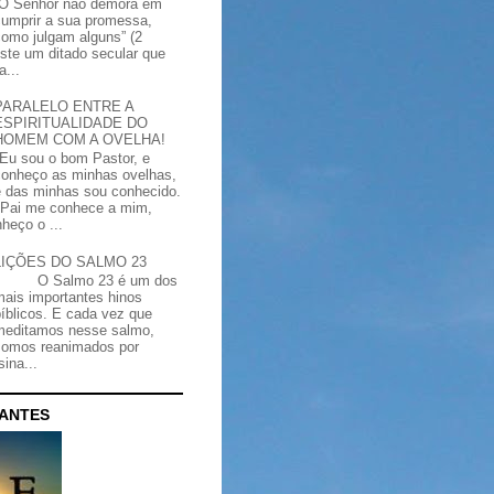
“O Senhor não demora em
cumprir a sua promessa,
como julgam alguns” (2
iste um ditado secular que
a...
PARALELO ENTRE A
ESPIRITUALIDADE DO
HOMEM COM A OVELHA!
"Eu sou o bom Pastor, e
conheço as minhas ovelhas,
e das minhas sou conhecido.
Pai me conhece a mim,
heço o ...
LIÇÕES DO SALMO 23
O Salmo 23 é um dos
mais importantes hinos
bíblicos. E cada vez que
meditamos nesse salmo,
somos reanimados por
ina...
CANTES