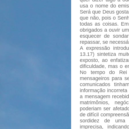
usa o nome do emiss
Será que Deus gosta 
que não, pois o Senh
todas as coisas. Em
obrigados a ouvir um
esquecer de sondar 
repassar, se necessár
A expressão introdu
13.17) sintetiza mui
exposto, ao enfatiz
dificuldade, mas o e
No tempo do Rei 
mensageiros para s
comunicados tinha
informação incorreta
a mensagem recebida 
matrimônios, negó
poderiam ser afetado
de difícil compreens
sordidez de uma
imprecisa, indica