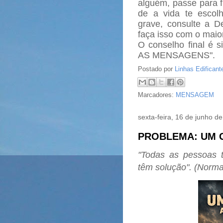
alguém, passe para f
de a vida te escolh
grave, consulte a D
faça isso com o maio
O conselho final é 
AS MENSAGENS".
Postado por
Linhas Edificant
Marcadores:
MENSAGEM
sexta-feira, 16 de junho d
PROBLEMA: UM G
"Todas as pessoas 
têm solução".
(Norman