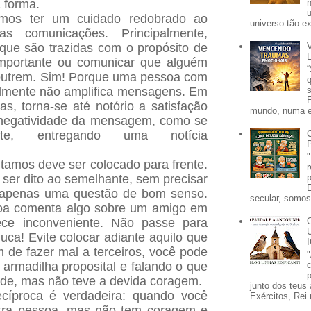
 forma.
mos ter um cuidado redobrado ao
universo tão e
as comunicações. Principalmente,
ue são trazidas com o propósito de
 importante ou comunicar que alguém
 outrem. Sim! Porque uma pessoa com
almente não amplifica mensagens. Em
as, torna-se até notório a satisfação
mundo, numa e
 negatividade da mensagem, como se
ante, entregando uma notícia
amos deve ser colocado para frente.
er dito ao semelhante, sem precisar
É apenas uma questão de bom senso.
secular, somos 
oa comenta algo sobre um amigo em
ce inconveniente. Não passe para
uca! Evite colocar adiante aquilo que
m de fazer mal a terceiros, você pode
armadilha proposital e falando o que
p
ade, mas não teve a devida coragem.
junto dos teus 
ecíproca é verdadeira: quando você
Exércitos, Rei 
utra pessoa, mas não tem coragem e