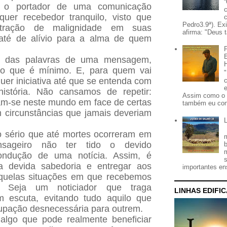
o, o portador de uma comunicação
quer recebedor tranquilo, visto que
Pedro3.9ª). Ex
stração de malignidade em suas
afirma: "Deus t
 até de alívio para a alma de quem
a das palavras de uma mensagem,
r o que é mínimo. E, para quem vai
uer iniciativa até que se entenda com
história. Não cansamos de repetir:
Assim como o 
am-se neste mundo em face de certas
também eu con
circunstâncias que jamais deveriam
o sério que até mortes ocorreram em
sageiro não ter tido o devido
ondução de uma notícia. Assim, é
 a devida sabedoria e entregar aos
importantes ens
quelas situações em que recebemos
s. Seja um noticiador que traga
LINHAS EDIFI
 escuta, evitando tudo aquilo que
upação desnecessária para outrem.
algo que pode realmente beneficiar