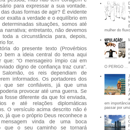
ário para expressar a sua vontade.
das duas formas de agir? É evidente
or exalta a verdade e o equilíbrio em
 determinadas situações, somos até
a narrativa; entretanto, não devemos
mulher do fluxo
toda a circunstância para, depois,
io for.
tória do presente texto (Provérbios
to bem a ideia central do tema aqui
ar que: "O mensageiro ímpio cai em
nviado digno de confiança traz cura".
O PERIGO ...
Salomão, os reis dependiam de
erem informados. Os portadores dos
m que ser confiáveis, já que uma
 poderia provocar até uma guerra. Se
fosse diferente da que foi enviada,
cios e até relações diplomáticas
em importânci
passar por uma 
s. O versículo acima descrito não é
ão, já que o próprio Deus reconhece a
 mensagem vinda de uma boca
ndo que o seu caminho se tornará