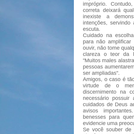
impróprio. Contud
correta deixará qual
inexiste a demon
intenções, servindo
escuta.
Cuidado na escolh
para não amplifica
ouvir, não tome qualq
clareza o teor da 
"Muitos males alastr
pessoas aumentarem 
ser ampliadas".
Amigos, o caso é tã
virtude de o men
discernimento na c
necessário possuir
cuidados de Deus a
avisos importante
benesses para quem
evidencie uma preoc
Se você souber de 