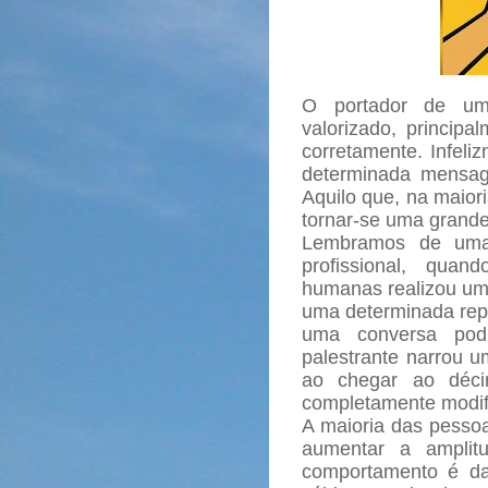
O portador de u
valorizado, princip
corretamente. Infeli
determinada mensag
Aquilo que, na maior
tornar-se uma grande
Lembramos de uma 
profissional, qua
humanas realizou uma
uma determinada repa
uma conversa podi
palestrante narrou um
ao chegar ao décim
completamente modif
A maioria das pessoa
aumentar a amplitu
comportamento é da