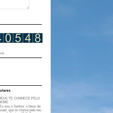
sos
ulares
DEUS TE CONHECE PELO
NOME
“Eu sou o Senhor, o Deus de
Israel, que te chama pelo teu