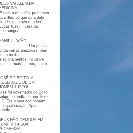
DEUS VAI ALÉM DA
MEDICINA
“E toda a multidão, procurava
tocar-lhe; porque saía dele
virtude, e curava a todos”
(Lucas 6.19). Cura da
 de sangue ...
MANIPULAÇÃO
Um perigo
ronda certas amizades, bem
como muitos
relacionamentos, inclusive
aqueles mais íntimos, que é:
JOSÉ DO EGITO. A
FIDELIDADE DE UM
HOMEM JUSTO!
José foi governador do Egito
Antigo por volta do ano 1670
a.C. Era o segundo homem
a daquela nação. Após
série...
DEUS NÃO DEMORA EM
CUMPRIR A SUA
PROMESSA!