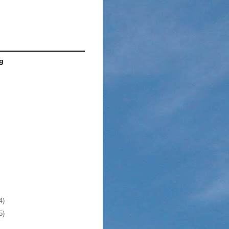
g
4)
5)