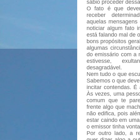
sábio proceder dessa
O fato é que deve
receber determinad
aquelas mensagens q
noticiar algum fato
está falando mal de
bons propósitos ger
algumas circunstânci
do emissário com a
estivesse, exult
desagradável.
Nem tudo o que escut
Sabemos o que deve s
incitar contendas. 
Às vezes, uma pess
comum que te pare
frente algo que mach
não edifica, pois alé
estar caindo em uma 
o emissor tinha vont
Por outro lado, a r
quer dizer algo a o