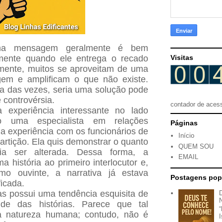
ma mensagem geralmente é bem
almente quando ele entrega o recado
Visitas
zmente, muitos se aproveitam de uma
em e amplificam o que não existe.
ia das vezes, seria uma solução pode
 controvérsia.
contador de aces
experiência interessante no lado
ndo uma especialista em relações
Páginas
 experiência com os funcionários de
Início
rtição. Ela quis demonstrar o quanto
QUEM SOU
a ser alterada. Dessa forma, a
EMAIL
a história ao primeiro interlocutor e,
o ouvinte, a narrativa já estava
Postagens pop
icada.
s possui uma tendência esquisita de
de das histórias. Parece que tal
 natureza humana; contudo, não é