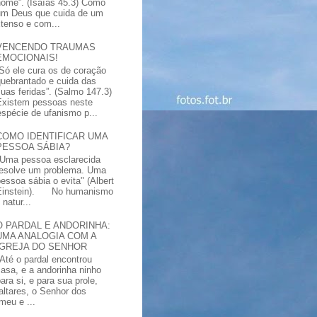
nome”. (Isaías 45.3) Como
um Deus que cuida de um
xtenso e com...
VENCENDO TRAUMAS
EMOCIONAIS!
“Só ele cura os de coração
quebrantado e cuida das
suas feridas”. (Salmo 147.3)
Existem pessoas neste
spécie de ufanismo p...
COMO IDENTIFICAR UMA
PESSOA SÁBIA?
"Uma pessoa esclarecida
resolve um problema. Uma
pessoa sábia o evita" (Albert
Einstein). No humanismo
natur...
O PARDAL E ANDORINHA:
UMA ANALOGIA COM A
IGREJA DO SENHOR
"Até o pardal encontrou
casa, e a andorinha ninho
ara si, e para sua prole,
altares, o Senhor dos
meu e ...