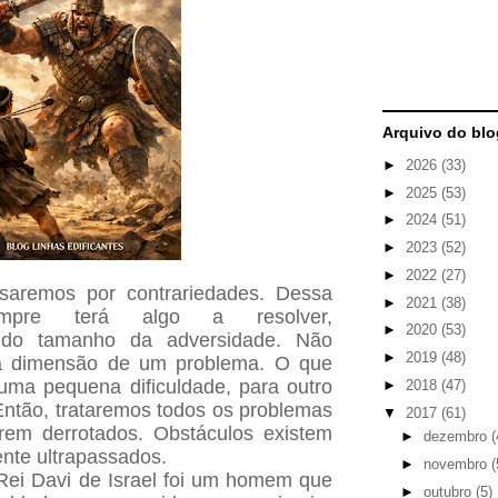
Arquivo do blo
►
2026
(33)
►
2025
(53)
►
2024
(51)
►
2023
(52)
►
2022
(27)
ssaremos por contrariedades. Dessa
►
2021
(38)
mpre terá algo a resolver,
►
2020
(53)
 do tamanho da adversidade. Não
►
2019
(48)
a dimensão de um problema. O que
uma pequena dificuldade, para outro
►
2018
(47)
ntão, trataremos todos os problemas
▼
2017
(61)
rem derrotados. Obstáculos existem
►
dezembro
(
nte ultrapassados.
►
novembro
(
Rei Davi de Israel foi um homem que
►
outubro
(5)