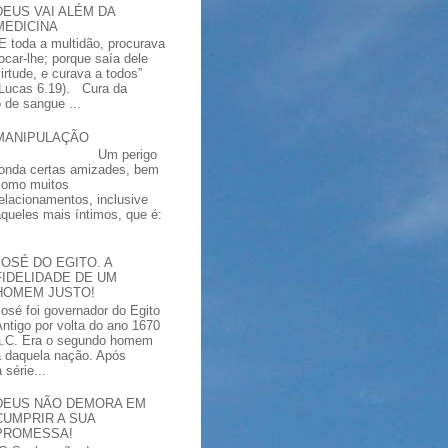
DEUS VAI ALÉM DA
MEDICINA
“E toda a multidão, procurava
tocar-lhe; porque saía dele
virtude, e curava a todos”
(Lucas 6.19). Cura da
 de sangue ...
MANIPULAÇÃO
Um perigo
ronda certas amizades, bem
como muitos
relacionamentos, inclusive
aqueles mais íntimos, que é:
JOSÉ DO EGITO. A
FIDELIDADE DE UM
HOMEM JUSTO!
José foi governador do Egito
Antigo por volta do ano 1670
a.C. Era o segundo homem
a daquela nação. Após
série...
DEUS NÃO DEMORA EM
CUMPRIR A SUA
PROMESSA!