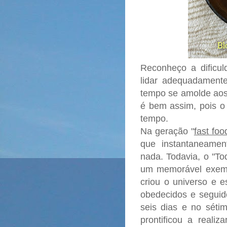
Reconheço a dificu
lidar adequadament
tempo se amolde aos 
é bem assim, pois 
tempo.
Na geração "
fast foo
que instantaneamen
nada. Todavia, o "T
um memorável exemp
criou o universo e e
obedecidos e seguid
seis dias e no séti
prontificou a reali