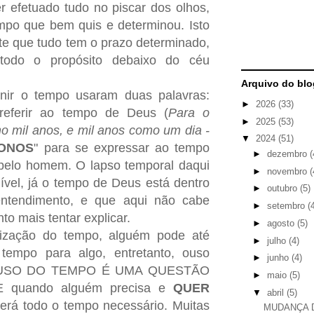
er efetuado tudo no piscar dos olhos,
po que bem quis e determinou. Isto
e que tudo tem o prazo determinado,
odo o propósito debaixo do céu
Arquivo do blo
inir o tempo usaram duas palavras:
►
2026
(33)
referir ao tempo de Deus (
Para o
►
2025
(53)
 mil anos, e mil anos como um dia -
▼
2024
(51)
ONOS
" para se expressar ao tempo
►
dezembro
(
 pelo homem. O lapso temporal daqui
►
novembro
(
vel, já o tempo de Deus está dentro
►
outubro
(5)
entendimento, e que aqui não cabe
►
setembro
(
to mais tentar explicar.
►
agosto
(5)
lização do tempo, alguém pode até
►
julho
(4)
 tempo para algo, entretanto, ouso
►
junho
(4)
e o USO DO TEMPO É UMA QUESTÃO
►
maio
(5)
 quando alguém precisa e
QUER
▼
abril
(5)
terá todo o tempo necessário. Muitas
MUDANÇA D