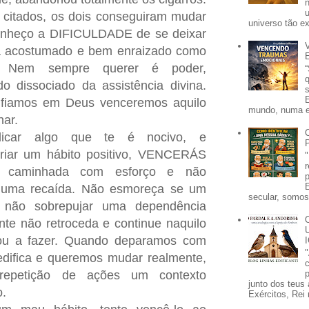
citados, os dois conseguiram mudar
universo tão e
conheço a DIFICULDADE de se deixar
tá acostumado e bem enraizado como
. Nem sempre querer é poder,
o dissociado da assistência divina.
nfiamos em Deus venceremos aquilo
mundo, numa e
nar.
adicar algo que te é nocivo, e
riar um hábito positivo, VENCERÁS
a caminhada com esforço e não
 numa
recaída
. Não esmoreça se um
secular, somos 
o não sobrepujar uma dependência
te não retroceda e continue naquilo
cou a fazer. Quando deparamos com
edifica e queremos mudar realmente,
p
repetição de ações um contexto
junto dos teus 
o.
Exércitos, Rei 