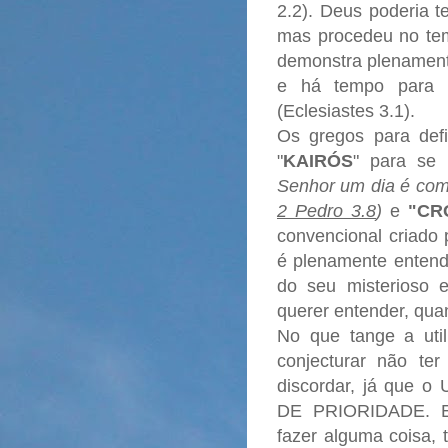
2.2). Deus poderia t
mas procedeu no tem
demonstra plenament
e há tempo para t
(Eclesiastes 3.1).
Os gregos para def
"
KAIRÓS
" para se 
Senhor um dia é como
2 Pedro 3.8
)
e
"CR
convencional criado
é plenamente entendí
do seu misterioso 
querer entender, quan
No que tange a uti
conjecturar não ter
discordar, já qu
DE PRIORIDADE. E
fazer alguma coisa, 