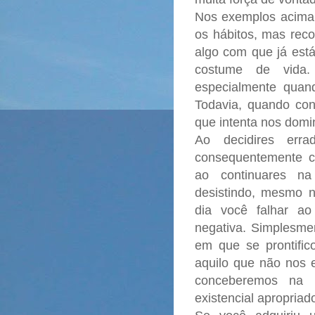
Nos exemplos acima 
os hábitos, mas re
algo com que já es
costume de vida
especialmente quand
Todavia, quando co
que intenta nos domi
Ao decidires err
consequentemente c
ao continuares n
desistindo, mesmo
dia você falhar a
negativa. Simplesmen
em que se prontifi
aquilo que não nos 
conceberemos na 
existencial apropriad