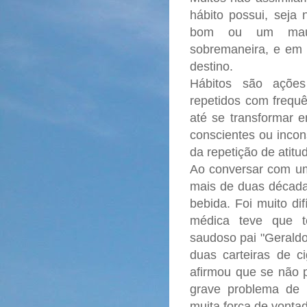
hábito possui, seja 
bom ou um mau 
sobremaneira, e em c
destino.
Hábitos são açõe
repetidos com frequ
até se transformar
conscientes ou incon
da repetição de atitu
Ao conversar com um
mais de duas década
bebida. Foi muito di
médica teve que t
saudoso pai "Geraldo
duas carteiras de c
afirmou que se não p
grave problema de
muita força de vonta