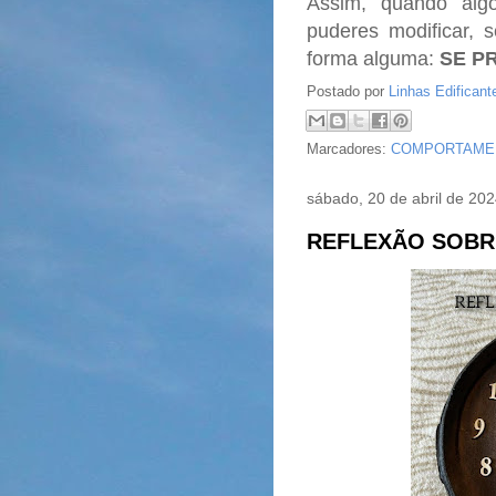
Assim, quando alg
puderes modificar, 
forma alguma:
SE P
Postado por
Linhas Edificant
Marcadores:
COMPORTAME
sábado, 20 de abril de 20
REFLEXÃO SOBR