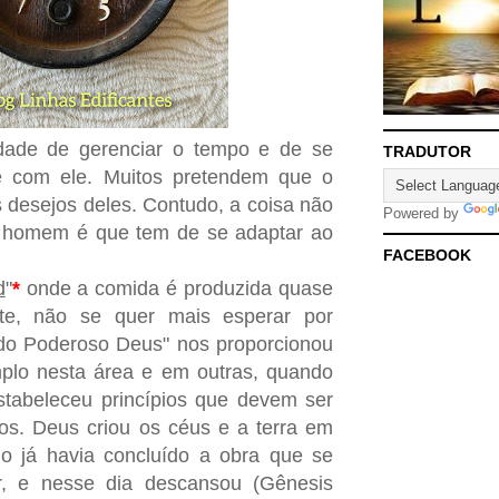
ldade de gerenciar o tempo e de se
TRADUTOR
e com ele. Muitos pretendem que o
desejos deles. Contudo, a coisa não
Powered by
o homem é que tem de se adaptar ao
FACEBOOK
d
"
*
onde a comida é produzida quase
te, não se quer mais esperar por
odo Poderoso Deus" nos proporcionou
lo nesta área e em outras, quando
stabeleceu princípios que devem ser
os. Deus criou os céus e a terra em
mo já havia concluído a obra que se
zar, e nesse dia descansou (Gênesis