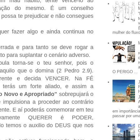
um mau hábito, tente vencê-lo ao
entação do mesmo. É um conselho
e possa te prejudicar e não consegues
er fazer algo e ainda continua no
mulher do fluxo
rrada e para tanto se deve rogar a
ato para suplantar o cenário adverso.
pula torna-se o teu senhor, pois o
quilo que o domina (2 Pedro 2.9).
O PERIGO ...
 frente e decida VENCER. Na FÉ
 terás um forte aliado, e assim a
o Novo e Apropriado"
sobrepujará o
 impulsiona a proceder ao contrário
ente. E aí poderás comemorar em teu
em importânci
passar por uma 
tivamente QUERER é PODER,
do temos o auxilio do DEUS que nos