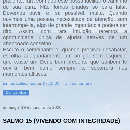
paciente, fará com que este possa facilitar o caminho
de sua cura. Não fomos criados só para falar.
Devemos ouvir, e, se possível, muito. Quando
ouvimos uma pessoa necessitada de atenção, sem
interrompê-la, algo de grande importância poderá ser
dito. Assim, com rara intuição, teremos a
oportunidade única de ajudar através de um
abençoado conselho.
Escute o semelhante e, quando precisar desabafar,
escolha adequadamente um amigo, sem esquecer
que existe um Deus bem presente que também te
ouvirá, bem como sempre te socorrerá nos
momentos aflitivos.
Linhas Edificantes
às
07:19:00
Um comentário:
Compartilhar
domingo, 19 de janeiro de 2020
SALMO 15 (VIVENDO COM INTEGRIDADE)