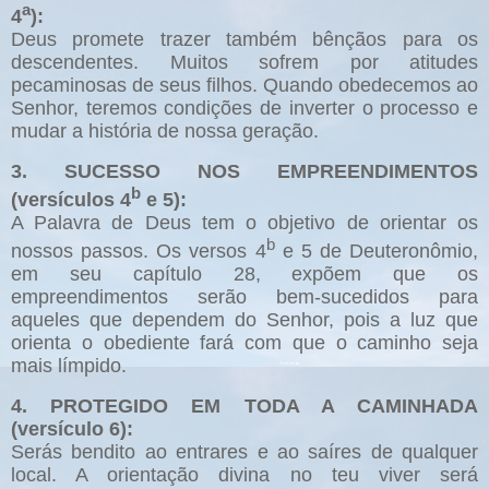
a
4
):
Deus promete trazer também bênçãos para os
descendentes. Muitos sofrem por atitudes
pecaminosas de seus filhos. Quando obedecemos ao
Senhor, teremos condições de inverter o processo e
mudar a história de nossa geração.
3. SUCESSO NOS EMPREENDIMENTOS
b
(versículos 4
e 5):
A Palavra de Deus tem o objetivo de orientar os
b
nossos passos. Os versos 4
e 5 de Deuteronômio,
em seu capítulo 28, expõem que os
empreendimentos serão bem-sucedidos para
aqueles que dependem do Senhor, pois a luz que
orienta o obediente fará com que o caminho seja
mais límpido.
4. PROTEGIDO EM TODA A CAMINHADA
(versículo 6):
Serás bendito ao entrares e ao saíres de qualquer
local. A orientação divina no teu viver será