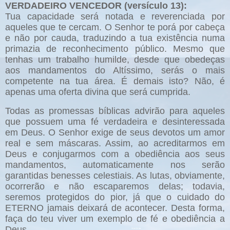
VERDADEIRO VENCEDOR (versículo 13):
Tua capacidade será notada e reverenciada por
aqueles que te cercam. O Senhor te porá por cabeça
e não por cauda, traduzindo a tua existência numa
primazia de reconhecimento público. Mesmo que
tenhas um trabalho humilde, desde que obedeças
aos mandamentos do Altíssimo, serás o mais
competente na tua área. É demais isto? Não, é
apenas uma oferta divina que será cumprida.
Todas as promessas bíblicas advirão para aqueles
que possuem uma fé verdadeira e desinteressada
em Deus. O Senhor exige de seus devotos um amor
real e sem máscaras. Assim, ao acreditarmos em
Deus e conjugarmos com a obediência aos seus
mandamentos, automaticamente nos serão
garantidas benesses celestiais. As lutas, obviamente,
ocorrerão e não escaparemos delas; todavia,
seremos protegidos do pior, já que o cuidado do
ETERNO jamais deixará de acontecer. Desta forma,
faça do teu viver um exemplo de fé e obediência a
Deus.