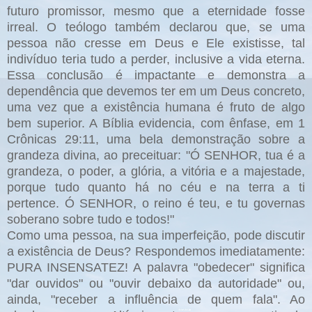
futuro promissor, mesmo que a eternidade fosse
irreal. O teólogo também declarou que, se uma
pessoa não cresse em Deus e Ele existisse, tal
indivíduo teria tudo a perder, inclusive a vida eterna.
Essa conclusão é impactante e demonstra a
dependência que devemos ter em um Deus concreto,
uma vez que a existência humana é fruto de algo
bem superior. A Bíblia evidencia, com ênfase, em 1
Crônicas 29:11, uma bela demonstração sobre a
grandeza divina, ao preceituar: "Ó SENHOR, tua é a
grandeza, o poder, a glória, a vitória e a majestade,
porque tudo quanto há no céu e na terra a ti
pertence. Ó SENHOR, o reino é teu, e tu governas
soberano sobre tudo e todos!"
Como uma pessoa, na sua imperfeição, pode discutir
a existência de Deus? Respondemos imediatamente:
PURA INSENSATEZ! A palavra "obedecer" significa
"dar ouvidos" ou "ouvir debaixo da autoridade" ou,
ainda, "receber a influência de quem fala". Ao