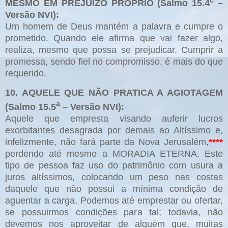
MESMO EM PREJUÍZO PRÓPRIO (Salmo 15.4
–
Versão NVI):
Um homem de Deus mantém a palavra e cumpre o
prometido. Quando ele afirma que vai fazer algo,
realiza, mesmo que possa se prejudicar. Cumprir a
promessa, sendo fiel no compromisso, é mais do que
requerido.
10. AQUELE QUE NÃO PRATICA A AGIOTAGEM
a
(Salmo 15.5
– Versão NVI):
Aquele que empresta visando auferir lucros
exorbitantes desagrada por demais ao Altíssimo e,
infelizmente, não fará parte da Nova Jerusalém,
****
perdendo até mesmo a MORADIA ETERNA. Este
tipo de pessoa faz uso do patrimônio com usura a
juros altíssimos, colocando um peso nas costas
daquele que não possui a mínima condição de
aguentar a carga. Podemos até emprestar ou ofertar,
se possuirmos condições para tal; todavia, não
devemos nos aproveitar de alguém que, muitas