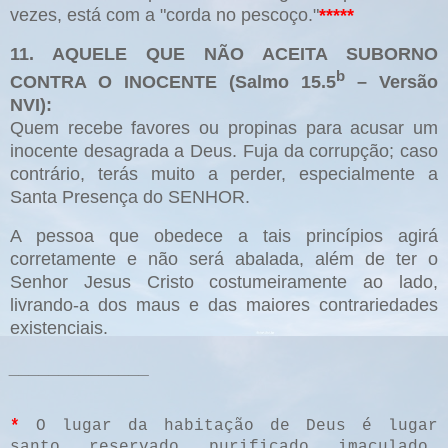
vezes, está com a "corda no pescoço."
*****
11. AQUELE QUE NÃO ACEITA SUBORNO
b
CONTRA O INOCENTE (Salmo 15.5
– Versão
NVI):
Quem recebe favores ou propinas para acusar um
inocente desagrada a Deus. Fuja da corrupção; caso
contrário, terás muito a perder, especialmente a
Santa Presença do SENHOR.
A pessoa que obedece a tais princípios agirá
corretamente e não será abalada, além de ter o
Senhor Jesus Cristo costumeiramente ao lado,
livrando-a dos maus e das maiores contrariedades
existenciais.
______________
*
O lugar da habitação de Deus é lugar
santo, reservado, purificado, imaculado.