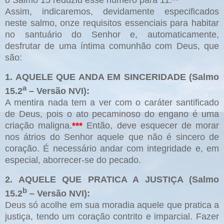
o Salmo 15 reduziu esse número para 11.
**
Assim, indicaremos, devidamente especificados
neste salmo, onze requisitos essenciais para habitar
no santuário do Senhor e, automaticamente,
desfrutar de uma íntima comunhão com Deus, que
são:
1. AQUELE QUE ANDA EM SINCERIDADE (Salmo
a
15.2
– Versão NVI):
A mentira nada tem a ver com o caráter santificado
de Deus, pois o ato pecaminoso do engano é uma
criação maligna.
***
Então, deve esquecer de morar
nos átrios do Senhor aquele que não é sincero de
coração. É necessário andar com integridade e, em
especial, aborrecer-se do pecado.
2. AQUELE QUE PRATICA A JUSTIÇA (Salmo
b
15.2
– Versão NVI):
Deus só acolhe em sua moradia aquele que pratica a
justiça, tendo um coração contrito e imparcial. Fazer