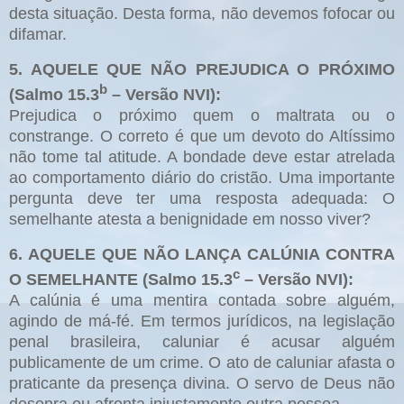
desta situação. Desta forma, não devemos fofocar ou
difamar.
5. AQUELE QUE NÃO PREJUDICA O PRÓXIMO
b
(Salmo 15.3
– Versão NVI):
Prejudica o próximo quem o maltrata ou o
constrange. O correto é que um devoto do Altíssimo
não tome tal atitude. A bondade deve estar atrelada
ao comportamento diário do cristão. Uma importante
pergunta deve ter uma resposta adequada: O
semelhante atesta a benignidade em nosso viver?
6. AQUELE QUE NÃO LANÇA CALÚNIA CONTRA
c
O SEMELHANTE (Salmo 15.3
– Versão NVI):
A calúnia é uma mentira contada sobre alguém,
agindo de má-fé. Em termos jurídicos, na legislação
penal brasileira, caluniar é acusar alguém
publicamente de um crime. O ato de caluniar afasta o
praticante da presença divina. O servo de Deus não