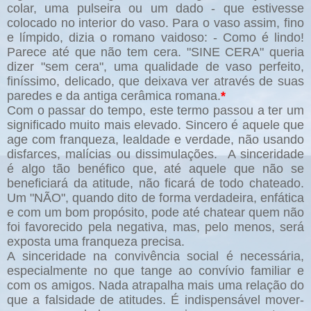
colar, uma pulseira ou um dado - que estivesse
colocado no interior do vaso. Para o vaso assim, fino
e límpido, dizia o romano vaidoso: - Como é lindo!
Parece até que não tem cera. "SINE CERA" queria
dizer "sem cera", uma qualidade de vaso perfeito,
finíssimo, delicado, que deixava ver através de suas
paredes e da antiga cerâmica romana.
*
Com o passar do tempo, este termo passou a ter um
significado muito mais elevado. Sincero é aquele que
age com franqueza, lealdade e verdade, não usando
disfarces, malícias ou dissimulações.
A sinceridade
é algo tão benéfico que, até aquele que não se
beneficiará da atitude, não ficará de todo chateado.
Um "NÃO", quando dito de forma verdadeira, enfática
e com um bom propósito, pode até chatear quem não
foi favorecido pela negativa, mas, pelo menos, será
exposta uma franqueza precisa.
A sinceridade na convivência social é necessária,
especialmente no que tange ao convívio familiar e
com os amigos. Nada atrapalha mais uma relação do
que a falsidade de atitudes. É indispensável mover-