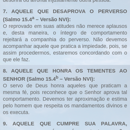
desonra ou afronta injustamente outra pessoa.
7. AQUELE QUE DESAPROVA O PERVERSO
a
(Salmo 15.4
– Versão NVI):
O reprovado em suas atitudes não merece aplausos
e, desta maneira, o íntegro de comportamento
rejeitará a companhia do perverso. Não devemos
acompanhar aquele que pratica a impiedade, pois, se
assim procedermos, estaremos concordando com o
que ele faz.
8. AQUELE QUE HONRA OS TEMENTES AO
b
SENHOR (Salmo 15.4
– Versão NVI):
O servo de Deus honra aqueles que praticam a
mesma fé, pois reconhece que o Senhor aprova tal
comportamento. Devemos ter aproximação e estima
pelo homem que respeita os mandamentos divinos e
os executa.
9. AQUELE QUE CUMPRE SUA PALAVRA,
c