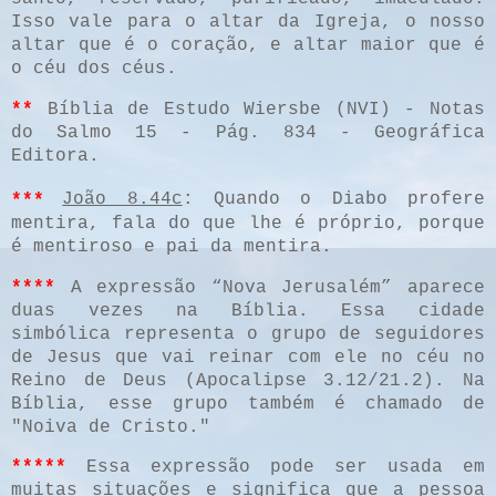
Isso vale para o altar da Igreja, o nosso
altar que é o coração, e altar maior que é
o céu dos céus.
**
Bíblia de Estudo Wiersbe (NVI) - Notas
do Salmo 15 - Pág. 834 - Geográfica
Editora.
***
João 8.44c
: Quando o Diabo profere
mentira, fala do que lhe é próprio, porque
é mentiroso e pai da mentira.
****
A expressão “Nova Jerusalém” aparece
duas vezes na Bíblia. Essa cidade
simbólica representa o grupo de seguidores
de Jesus que vai reinar com ele no
céu no
Reino de Deus (Apocalipse 3.12/21.2). Na
Bíblia, esse grupo também é chamado de
"Noiva de Cristo."
*****
Essa expressão pode ser usada em
muitas situações e significa que a pessoa