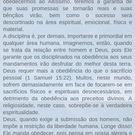
obedecermos ao Altíssimo, teremos a garantia de
que suas promessas se tornarão reais e suas
bênçãos virão, bem como o sucesso será
descortinado na área espiritual, emocional, física e
material.
A disciplina é, por demais, importante e primordial em
qualquer área humana. Imaginemos, então, quando
se trata da relação entre homem e Deus, pois Ele
garante que os disciplinados na obediência aos seus
mandamentos irão desfrutar do melhor desta terra.
Deus requer mais a obediência do que o sacrifício
pessoal (1 Samuel 15:22). Muitos, neste mundo,
sofrem demasiadamente em face de focarem-se em
sacrifícios físicos e espirituais desnecessários, em
detrimento da obediência aos preceitos divinos. A
religiosidade, neste caso, sobrepõe-se à verdadeira
espiritualidade.
Deus, quando exige a submissão dos homens, não
impõe a restrição da liberdade humana. Longe disso!
Ele manda obedecer, pois pensa em nossa alegria e