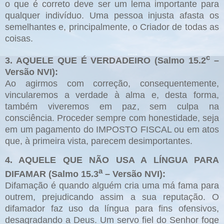
o que é correto deve ser um lema importante para
qualquer indivíduo. Uma pessoa injusta afasta os
semelhantes e, principalmente, o Criador de todas as
coisas.
c
3. AQUELE QUE É VERDADEIRO (Salmo 15.2
–
Versão NVI):
Ao agirmos com correção, consequentemente,
vincularemos a verdade à alma e, desta forma,
também viveremos em paz, sem culpa na
consciência. Proceder sempre com honestidade, seja
em um pagamento do IMPOSTO FISCAL ou em atos
que, à primeira vista, parecem desimportantes.
4. AQUELE QUE NÃO USA A LÍNGUA PARA
a
DIFAMAR (Salmo 15.3
– Versão NVI):
Difamação é quando alguém cria uma má fama para
outrem, prejudicando assim a sua reputação. O
difamador faz uso da língua para fins ofensivos,
desagradando a Deus. Um servo fiel do Senhor foge