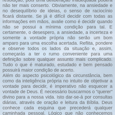
resolução, pois uma deliberação inadequada poderá
não ter mais conserto. Obviamente, na ansiedade e
no desequilíbrio de ideias, o senso de raciocínio
ficará distante. Se já é difícil decidir com todas as
informações em mãos, avalie como é decidir quando
não se possui a mínima condição para tal. E
certamente, o desespero, a ansiedade, a incerteza e
somente a vontade própria não serão um bom
amparo para uma escolha acertada. Reflita, pondere
e observe todos os lados da situação e, assim,
começarás a ter o rumo conveniente para uma
definição sobre qualquer assunto mais complicado.
Tudo o que é maturado, estudado e bem pensado
possuirá maior condição de acerto.
Além do aspecto psicológico da circunstância, bem
como da inteligência própria no intuito de objetivar a
vontade para decidir, é imperativo não esquecer a
vontade de Deus. É necessário buscarmos o "querer"
divino para a nossa vida. Isto dar-se-á por consultas
diárias, através de oração e leitura da Bíblia. Deus
conhece cada esquina que precederá qualquer
caminhada pessoal. Lógico que não conhecemos