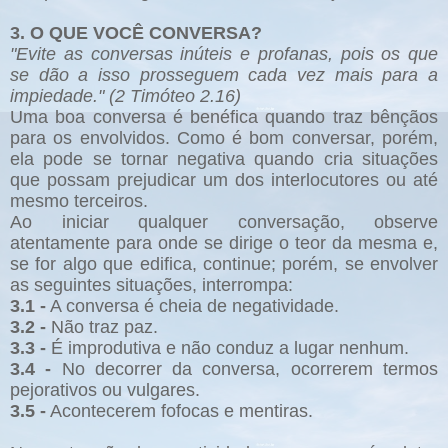
3. O QUE VOCÊ CONVERSA?
"Evite as conversas inúteis e profanas, pois os que
se dão a isso prosseguem cada vez mais para a
impiedade." (2 Timóteo 2.16)
Uma boa conversa é benéfica quando traz bênçãos
para os envolvidos. Como é bom conversar, porém,
ela pode se tornar negativa quando cria situações
que possam prejudicar um dos interlocutores ou até
mesmo terceiros.
Ao iniciar qualquer conversação, observe
atentamente para onde se dirige o teor da mesma e,
se for algo que edifica, continue; porém, se envolver
as seguintes situações, interrompa:
3.1 -
A conversa é cheia de negatividade.
3.2 -
Não traz paz.
3.3 -
É improdutiva e não conduz a lugar nenhum.
3.4 -
No decorrer da conversa, ocorrerem termos
pejorativos ou vulgares.
3.5 -
Acontecerem fofocas e mentiras.