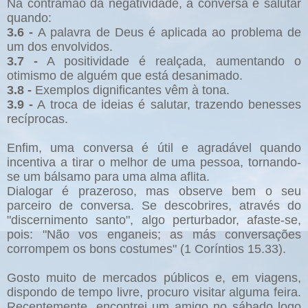
Na contramão da negatividade, a conversa é salutar
quando:
3.6 -
A palavra de Deus é aplicada ao problema de
um dos envolvidos.
3.7 -
A positividade é realçada, aumentando o
otimismo de alguém que está desanimado.
3.8 -
Exemplos dignificantes vêm à tona.
3.9 -
A troca de ideias é salutar, trazendo benesses
recíprocas.
Enfim, uma conversa é útil e agradável quando
incentiva a tirar o melhor de uma pessoa, tornando-
se um bálsamo para uma alma aflita.
Dialogar é prazeroso, mas observe bem o seu
parceiro de conversa. Se descobrires, através do
"discernimento santo", algo perturbador, afaste-se,
pois: "Não vos enganeis; as más conversações
corrompem os bons costumes" (1 Coríntios 15.33).
Gosto muito de mercados públicos e, em viagens,
dispondo de tempo livre, procuro visitar alguma feira.
Recentemente, encontrei um amigo no sábado logo