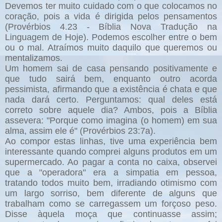
Devemos ter muito cuidado com o que colocamos no
coração, pois a vida é dirigida pelos pensamentos
(Provérbios 4.23 - Bíblia Nova Tradução na
Linguagem de Hoje). Podemos escolher entre o bem
ou o mal. Atraímos muito daquilo que queremos ou
mentalizamos.
Um homem sai de casa pensando positivamente e
que tudo sairá bem, enquanto outro acorda
pessimista, afirmando que a existência é chata e que
nada dará certo. Perguntamos: qual deles está
correto sobre aquele dia? Ambos, pois a Bíblia
assevera: "Porque como imagina (o homem) em sua
alma, assim ele é" (Provérbios 23:7a).
Ao compor estas linhas, tive uma experiência bem
interessante quando comprei alguns produtos em um
supermercado. Ao pagar a conta no caixa, observei
que a "operadora" era a simpatia em pessoa,
tratando todos muito bem, irradiando otimismo com
um largo sorriso, bem diferente de alguns que
trabalham como se carregassem um forçoso peso.
Disse àquela moça que continuasse assim;