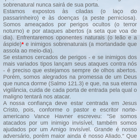
sobrenatural nunca sairá de sua porta.
Estamos expostos às ciladas (o laço do
passarinheiro) e às doenças (a peste perniciosa).
Somos ameaçados por perigos ocultos (o terror
noturno) e por ataques abertos (a seta que voa de
dia). Enfrentaremos oponentes naturais (o leão e a
áspide)
*
e inimigos sobrenaturais (a mortandade que
assola ao meio-dia).
Se estamos cercados de perigos - e se inimigos dos
mais variados tipos lançam seus ataques contra nós
- é preciso que estejamos sempre de olhos abertos.
Porém, somos alegrados na promessa de um Deus
que nunca dorme (Salmo 121.3) e que, na sua eterna
vigilância, cuida de cada porta de entrada pela qual o
maligno tentará nos atacar.
A nossa confiança deve estar centrada em Jesus
Cristo, pois, conforme o pastor e escritor norte-
americano Vance Havner escreveu: "Se somos
atacados por um inimigo invisível, também somos
ajudados por um Amigo Invisível. Grande é nosso
adversário, porém maior ainda é nosso Aliado." Que