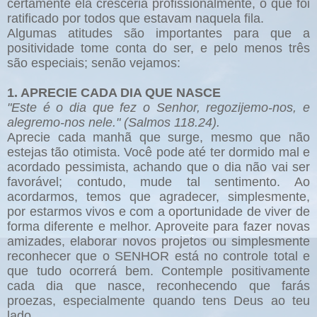
certamente ela cresceria profissionalmente, o que foi
ratificado por todos que estavam naquela fila.
Algumas atitudes são importantes para que a
positividade tome conta do ser, e pelo menos três
são especiais; senão vejamos:
1. APRECIE CADA DIA QUE NASCE
"Este é o dia que fez o Senhor, regozijemo-nos, e
alegremo-nos nele." (Salmos 118.24).
Aprecie cada manhã que surge, mesmo que não
estejas tão otimista. Você pode até ter dormido mal e
acordado pessimista, achando que o dia não vai ser
favorável; contudo, mude tal sentimento. Ao
acordarmos, temos que agradecer, simplesmente,
por estarmos vivos e com a oportunidade de viver de
forma diferente e melhor. Aproveite para fazer novas
amizades, elaborar novos projetos ou simplesmente
reconhecer que o SENHOR está no controle total e
que tudo ocorrerá bem. Contemple positivamente
cada dia que nasce, reconhecendo que farás
proezas, especialmente quando tens Deus ao teu
lado.