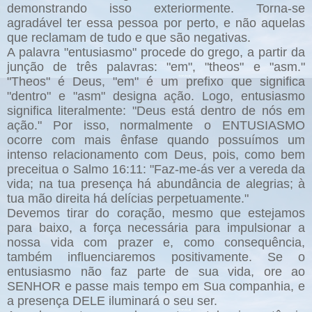
demonstrando isso exteriormente. Torna-se
agradável ter essa pessoa por perto, e não aquelas
que reclamam de tudo e que são negativas.
A palavra "entusiasmo" procede do grego, a partir da
junção de três palavras: "em", "theos" e "asm."
"Theos" é Deus, "em" é um prefixo que significa
"dentro" e "asm" designa ação. Logo, entusiasmo
significa literalmente: "Deus está dentro de nós em
ação." Por isso, normalmente o ENTUSIASMO
ocorre com mais ênfase quando possuímos um
intenso relacionamento com Deus, pois, como bem
preceitua o Salmo 16:11: "Faz-me-ás ver a vereda da
vida; na tua presença há abundância de alegrias; à
tua mão direita há delícias perpetuamente."
Devemos tirar do coração, mesmo que estejamos
para baixo, a força necessária para impulsionar a
nossa vida com prazer e, como consequência,
também influenciaremos positivamente. Se o
entusiasmo não faz parte de sua vida, ore ao
SENHOR e passe mais tempo em Sua companhia, e
a presença DELE iluminará o seu ser.