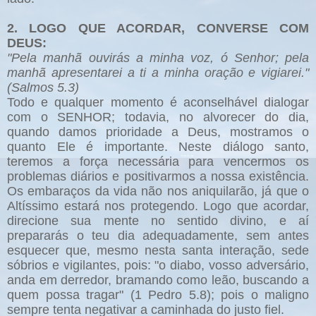
2. LOGO QUE ACORDAR, CONVERSE COM
DEUS:
"Pela manhã ouvirás a minha voz, ó Senhor; pela
manhã apresentarei a ti a minha oração e vigiarei."
(Salmos 5.3)
Todo e qualquer momento é aconselhável dialogar
com o SENHOR; todavia, no alvorecer do dia,
quando damos prioridade a Deus, mostramos o
quanto Ele é importante. Neste diálogo santo,
teremos a força necessária para vencermos os
problemas diários e positivarmos a nossa existência.
Os embaraços da vida não nos aniquilarão, já que o
Altíssimo estará nos protegendo. Logo que acordar,
direcione sua mente no sentido divino, e aí
prepararás o teu dia adequadamente, sem antes
esquecer que, mesmo nesta santa interação, sede
sóbrios e vigilantes, pois: "o diabo, vosso adversário,
anda em derredor, bramando como leão, buscando a
quem possa tragar" (1 Pedro 5.8); pois o maligno
sempre tenta negativar a caminhada do justo fiel.