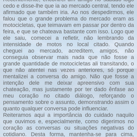
cedo e disse-lhe que ia ao mercado central, tendo ele
afirmado que também iria. Ao nos despedirmos, ele
falou que o grande problema do mercado eram as
motocicletas, que teimavam em passar por dentro da
feira, e que se chateava bastante com isso. Logo que
ele saiu, comecei a refletir, não lembrando da
intensidade de motos no local citado. Quando
cheguei ao mercado, acreditem, amigos, não
conseguia observar mais nada que não fosse a
grande quantidade de motocicletas ali transitando, o
que não atentei nas vezes anteriores, só porque
mentalizei a conversa do amigo. Não que fosse a
intenção dele me deixar apreensivo com sua
chateação, mas justamente por ter dado ênfase ao
meu coração no citado diálogo, reforçando o
pensamento sobre o assunto, demonstrando assim o
quanto qualquer conversa pode influenciar.
Reiteramos aqui a importância do cuidado naquilo
que ouvimos e, especialmente, como digerimos no
coração as conversas ou situações negativas do
cotidiano. Desta forma, mantenha-se para cima,