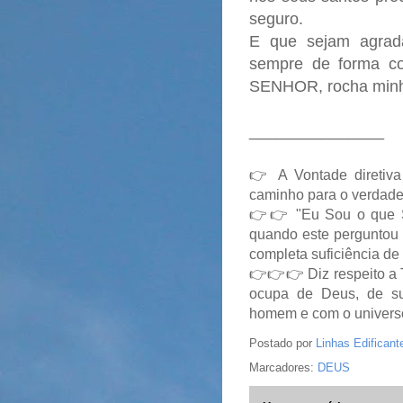
seguro.
E que sejam agradá
sempre de forma con
SENHOR, rocha minha
_______________
👉 A Vontade diretiva
caminho para o verdadei
👉👉
"Eu Sou o que 
quando este perguntou 
completa suficiência d
👉👉👉 Diz respeito a 
ocupa de Deus, de su
homem e com o univers
Postado por
Linhas Edificant
Marcadores:
DEUS