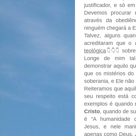
justificador, e só em
Devemos procurar 
através da obediên
ninguém chegará a E
Talvez, alguns quan
acreditaram que o 
teológica
sobre
👇👇👇
Longe de mim tal 
demonstrar aquilo q
que os mistérios do
soberania, e Ele não
Reiteramos que aquil
seu respeito está c
exemplos é quando n
Cristo
, quando de su
é "A humanidade 
Jesus, e nele man
apenas como Deus, Je