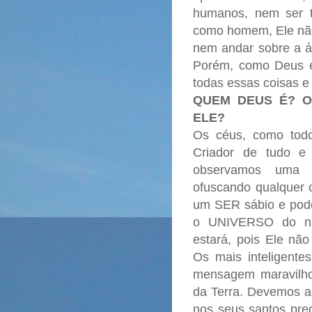
humanos, nem ser 
como homem, Ele não
nem andar sobre a á
Porém, como Deus e
todas essas coisas e
QUEM DEUS É? 
ELE?
Os céus, como tod
Criador de tudo e
observamos uma n
ofuscando qualquer c
um SER sábio e poder
o UNIVERSO do na
estará, pois Ele não
Os mais inteligente
mensagem maravilho
da Terra. Devemos ac
nos seus santos prec