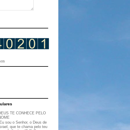
sos
ulares
DEUS TE CONHECE PELO
NOME
“Eu sou o Senhor, o Deus de
Israel, que te chama pelo teu