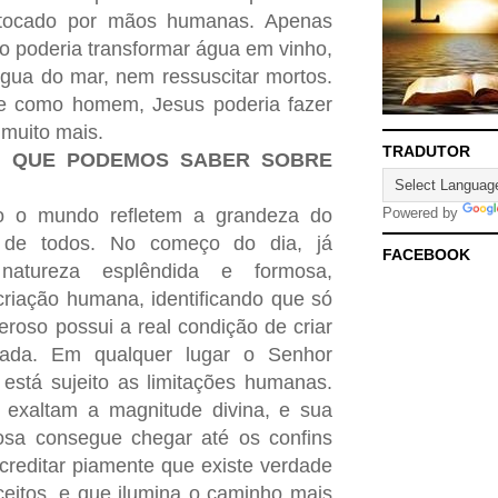
tocado por mãos humanas. Apenas
 poderia transformar água em vinho,
gua do mar, nem ressuscitar mortos.
 como homem, Jesus poderia fazer
 muito mais.
TRADUTOR
O QUE PODEMOS SABER SOBRE
o o mundo refletem a grandeza do
Powered by
 de todos. No começo do dia, já
FACEBOOK
atureza esplêndida e formosa,
riação humana, identificando que só
oso possui a real condição de criar
da. Em qualquer lugar o Senhor
 está sujeito as limitações humanas.
s exaltam a magnitude divina, e sua
sa consegue chegar até os confins
reditar piamente que existe verdade
eitos, e que ilumina o caminho mais