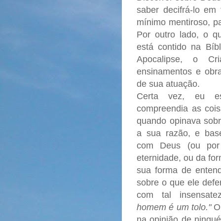
saber decifrá-lo em 
mínimo mentiroso, p
Por outro lado, o 
está contido na Bíb
Apocalipse, o Cr
ensinamentos e obr
de sua atuação.
Certa vez, eu es
compreendia as cois
quando opinava sobr
a sua razão, e bas
com Deus (ou por 
eternidade, ou da fo
sua forma de enten
sobre o que ele defe
com tal insensate
homem é um tolo."
O 
na opinião de ningu