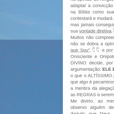
adaptar a convicção 
na Bíblia como su
contestará e mudará 
mas jamais consegui
sua
vontade diretiva
.
Muitos não compre
não se dobra a opi
que Sou"
,
e por 
👇👇
Onisciente e Onipo
DIVINO decide, por
argumentação:
ELE 
o que o ALTÍSSIMO já
que algo é pecamino
a mentira da alegaç
as REGRAS a serem
Me divirto, ao me
observo alguém dec
daquilo que Deus 