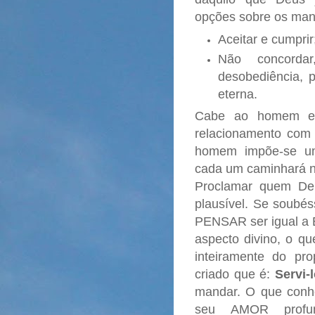
opções sobre os man
Aceitar e cumprir
Não concord
desobediência, 
eterna.
Cabe ao homem es
relacionamento com 
homem impõe-se 
cada um caminhará 
Proclamar quem De
plausível. Se soubé
PENSAR ser igual a 
aspecto divino, o qu
inteiramente do pr
criado que é:
Servi-
mandar. O que conh
seu AMOR profund