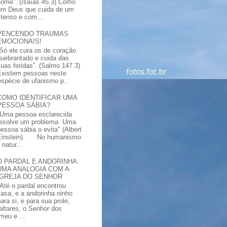
nome”. (Isaías 45.3) Como
um Deus que cuida de um
xtenso e com...
VENCENDO TRAUMAS
EMOCIONAIS!
“Só ele cura os de coração
quebrantado e cuida das
suas feridas”. (Salmo 147.3)
Existem pessoas neste
spécie de ufanismo p...
COMO IDENTIFICAR UMA
PESSOA SÁBIA?
"Uma pessoa esclarecida
resolve um problema. Uma
pessoa sábia o evita" (Albert
Einstein). No humanismo
natur...
O PARDAL E ANDORINHA:
UMA ANALOGIA COM A
IGREJA DO SENHOR
"Até o pardal encontrou
casa, e a andorinha ninho
ara si, e para sua prole,
altares, o Senhor dos
meu e ...