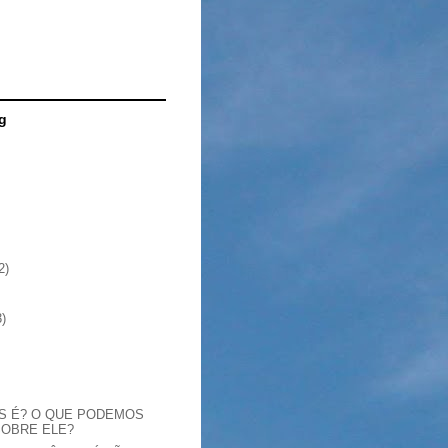
g
2)
3)
S É? O QUE PODEMOS
SOBRE ELE?