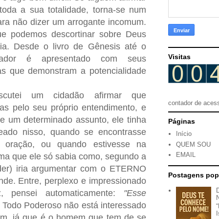
toda a sua totalidade, torna-se num
ara não dizer um arrogante incomum.
que podemos descortinar sobre Deus
lia. Desde o livro de Gênesis até o
Visitas
iador é apresentado com seus
as que demonstram a potencialidade
cutei um cidadão afirmar que
contador de aces
as pelo seu próprio entendimento, e
e um determinado assunto, ele tinha
Páginas
eado nisso, quando se encontrasse
Início
oração, ou quando estivesse na
QUEM SOU
EMAIL
rma que ele só sabia como, segundo a
der) iria argumentar com o ETERNO
Postagens pop
nde. Entre, perplexo e impressionado
z, pensei automaticamente:
"Esse
Todo Poderoso não está interessado
ém, já que é o homem que tem de se