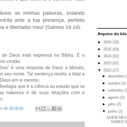
veis as minhas palavras, estando
trita ante a tua presença, perfeito
 e libertador meu! (Salmos 19.14).
Arquivo do blo
►
2026
(33)
►
2025
(53)
 de Deus está expressa na Bíblia. É o
►
2024
(51)
ro cristão.
►
2023
(52)
Sou" é uma resposta de Deus a Moisés,
▼
2022
(27)
o seu nome. Tal sentença revela a total e
►
dezembro
(
e Deus em si mesmo.
►
outubro
(1)
Teologia que é a ciência ou estudo que se
►
setembro
(
a natureza e de suas relações com o
►
agosto
(2)
o.
►
julho
(2)
es
às
08:08:00
▼
junho
(2)
QUEM DEU
SABER 