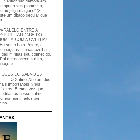
“O Senhor não demora em
cumprir a sua promessa,
como julgam alguns” (2
iste um ditado secular que
a...
PARALELO ENTRE A
ESPIRITUALIDADE DO
HOMEM COM A OVELHA!
"Eu sou o bom Pastor, e
conheço as minhas ovelhas,
e das minhas sou conhecido.
Pai me conhece a mim,
heço o ...
LIÇÕES DO SALMO 23
O Salmo 23 é um dos
mais importantes hinos
bíblicos. E cada vez que
meditamos nesse salmo,
somos reanimados por
ina...
CANTES