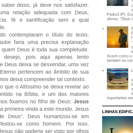
 saber disso, já deve nos satisfazer.
uma relação adequada com Deus,
Pedro3.9ª). Ex
afirma: "Deus t
cia, fé e santificação sem a qual
le.
do contemplaram o título do texto,
autor faria uma precisa explanação
 quem Deus é toda sua completude.
Assim como o 
desejo, pois aqui apenas tento
também eu con
ue Deus deixa se desvendar, uma vez
 Eterno pertencem ao âmbito de sua
 nos deixa compreender tal contexto.
o que o Altíssimo se deixa revelar ao
ontido na Bíblia, e um dos maiores
importantes ens
os fixamos no filho de Deus:
Jesus
a primeira vinda a este mundo. Jesus
LINHAS EDIFI
de Deus". Deus humanizou-se em
ifestou-se como homem. Por isso,
sus não poderia ser visto por olhos