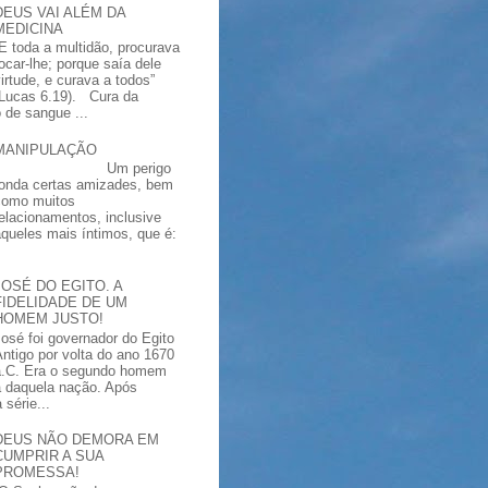
DEUS VAI ALÉM DA
MEDICINA
“E toda a multidão, procurava
tocar-lhe; porque saía dele
virtude, e curava a todos”
(Lucas 6.19). Cura da
 de sangue ...
MANIPULAÇÃO
Um perigo
ronda certas amizades, bem
como muitos
relacionamentos, inclusive
aqueles mais íntimos, que é:
JOSÉ DO EGITO. A
FIDELIDADE DE UM
HOMEM JUSTO!
José foi governador do Egito
Antigo por volta do ano 1670
a.C. Era o segundo homem
a daquela nação. Após
série...
DEUS NÃO DEMORA EM
CUMPRIR A SUA
PROMESSA!