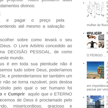
damentos divinos:
;
ar, e pagar o preço pela
mulher do fluxo
perdendo até mesmo a salvação
colher sobre como levará o seu
Deus. O Livre Arbítrio concedido ao
uma DECISÃO PESSOAL, de como
O PERIGO ...
neste mundo.
us é em toda sua plenitude não é
ssemos tudo sobre Deus, poderíamos
Ele, e pretenderíamos ter também um
e não se torna razoável, pois destoa
em importânci
opósito pelo qual o ser humano foi
passar por uma 
lo
e
Cumprir
aquilo que o ETERNO
ecemos de Deus é proclamado pelo
o, misericordioso, gracioso e