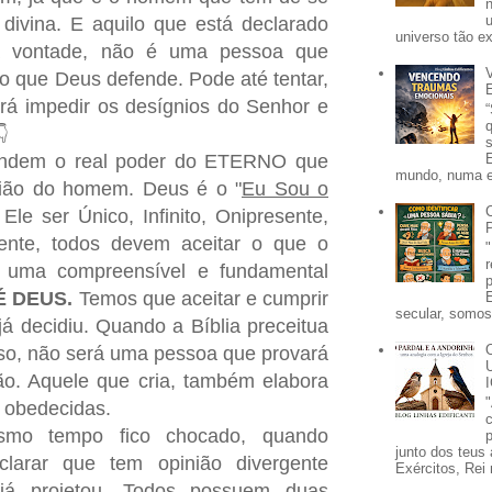
divina. E aquilo que está declarado
universo tão e
a vontade, não é uma pessoa que
o que Deus defende. Pode até tentar,
rá impedir os desígnios do Senhor e
👇
endem o real poder do ETERNO que
mundo, numa e
nião do homem. Deus é o "
Eu Sou o
Ele ser Único, Infinito, Onipresente,
tente, todos devem aceitar o que o
 uma compreensível e fundamental
É DEUS.
Temos que aceitar e cumprir
secular, somos 
 decidiu. Quando a Bíblia preceitua
so, não será uma pessoa que provará
ão. Aquele que cria, também elabora
 obedecidas.
smo tempo fico chocado, quando
p
junto dos teus 
larar que tem opinião divergente
Exércitos, Rei 
já projetou. Todos possuem duas