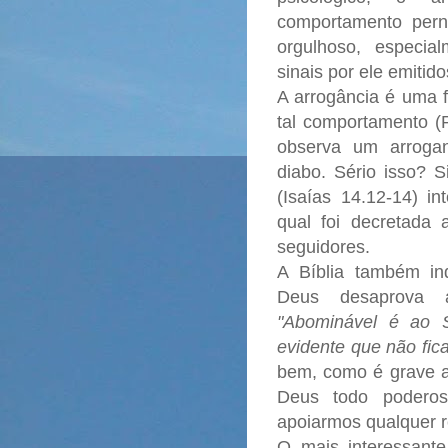
comportamento perni
orgulhoso, especia
sinais por ele emitid
A arrogância é uma f
tal comportamento (P
observa um arrogan
diabo. Sério isso? 
(Isaías 14.12-14) in
qual foi decretad
seguidores.
A Bíblia também i
Deus desaprova a
"Abominável é ao S
evidente que não fic
bem, como é grave a a
Deus todo poderos
apoiarmos qualquer r
O mais interessant