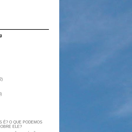
g
2)
3)
S É? O QUE PODEMOS
SOBRE ELE?