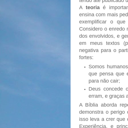
tendo até publicado u
A
teoria
é importa
ensina com mais peda
exemplificar o que
Considero o enredo 
dos envolvidos, e ge
em meus textos (pr
negativa para o part
fortes:
Somos humanos e
que pensa que e
para não cair;
Deus concede o
erram, e graças a
A Bíblia aborda re
demonstra o perigo 
isso leva a crer que
Experiência, e pri