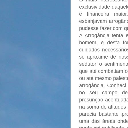
exclusividade daque
e financeira maio
esbanjavam arrogânc
pudesse fazer com q
A Arrogância tenta 
homem, e desta fo
cuidados necessários
se aproxime de noss
sedutor o sentimento
que até combatiam o 
ou até mesmo palest
arrogância. Conheci 
no seu campo de 
presunção acentuada,
na soma de atitudes 
parecia bastante pr
uma das áreas onde