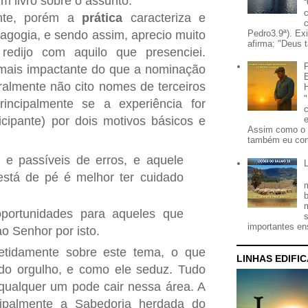
m livro sobre o assunto.
nte, porém a
prática
caracteriza e
Pedro3.9ª). Ex
gogia, e sendo assim, aprecio muito
afirma: "Deus t
 redijo com aquilo que presenciei.
mais impactante do que a nominação
ralmente não cito nomes de terceiros
incipalmente se a experiência for
icipante) por dois motivos básicos e
Assim como o 
também eu con
 passíveis de erros, e aquele
stá de pé é melhor ter cuidado
portunidades para aqueles que
importantes ens
o Senhor por isto.
petidamente sobre este tema, o que
LINHAS EDIFI
do orgulho, e como ele seduz. Tudo
 qualquer um pode cair nessa área. A
ncipalmente a Sabedoria herdada do