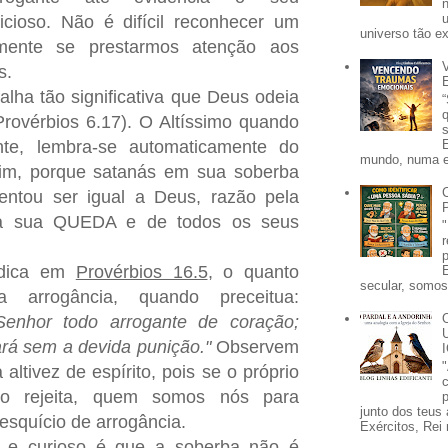
cioso. Não é difícil reconhecer um
universo tão e
lmente se prestarmos atenção aos
os.
alha tão significativa que Deus odeia
rovérbios 6.17). O Altíssimo quando
te, lembra-se automaticamente do
mundo, numa e
Sim, porque satanás em sua soberba
tentou ser igual a Deus, razão pela
a a sua QUEDA e de todos os seus
ndica em
Provérbios 16.5
, o quanto
secular, somos 
 arrogância, quando preceitua:
enhor todo arrogante de coração;
ará sem a devida punição."
Observem
ltivez de espírito, pois se o próprio
o rejeita, quem somos nós para
p
junto dos teus 
esquício de arrogância.
Exércitos, Rei 
e e curioso é que a soberba não é