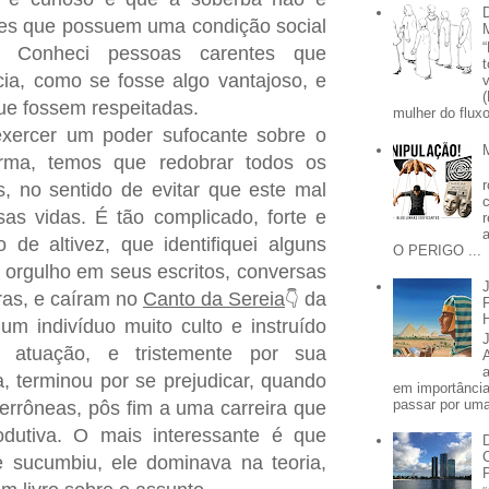
les que possuem uma condição social
r. Conheci pessoas carentes que
ia, como se fosse algo vantajoso, e
ue fossem respeitadas.
mulher do fluxo
exercer um poder sufocante sobre o
rma, temos que redobrar todos os
, no sentido de evitar que este mal
as vidas. É tão complicado, forte e
 de altivez, que identifiquei alguns
O PERIGO ...
orgulho em seus escritos, conversas
ras, e caíram no
Canto da Sereia
da
👇
um indivíduo muito culto e instruído
atuação, e tristemente por sua
 terminou por se prejudicar, quando
em importânci
passar por uma 
errôneas, pôs fim a uma carreira que
odutiva. O mais interessante é que
 sucumbiu, ele dominava na teoria,