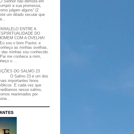
“O Senhor não demora em
cumprir a sua promessa,
como julgam alguns” (2
iste um ditado secular que
a...
PARALELO ENTRE A
ESPIRITUALIDADE DO
HOMEM COM A OVELHA!
"Eu sou o bom Pastor, e
conheço as minhas ovelhas,
e das minhas sou conhecido.
Pai me conhece a mim,
heço o ...
LIÇÕES DO SALMO 23
O Salmo 23 é um dos
mais importantes hinos
bíblicos. E cada vez que
meditamos nesse salmo,
somos reanimados por
ina...
CANTES