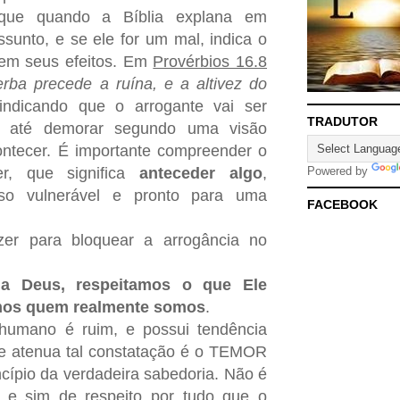
 que quando a Bíblia explana em
unto, e se ele for um mal, indica o
 em seus efeitos. Em
Provérbios 16.8
erba precede a ruína, e a altivez do
 indicando que o arrogante vai ser
TRADUTOR
o até demorar segundo uma visão
ntecer. É importante compreender o
er, que significa
anteceder algo
,
Powered by
oso vulnerável e pronto para uma
FACEBOOK
er para bloquear a arrogância no
 Deus, respeitamos o que Ele
emos quem realmente somos
.
humano é ruim, e possui tendência
e atenua tal constatação é o TEMOR
cípio da verdadeira sabedoria. Não é
e sim de respeito por tudo que o