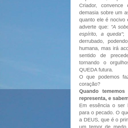
Criador, convence
demasia sobre um ass
quanto ele é nocivo
adverte que:
"A sob
espírito, a queda"
;
derrubado, podend
humana, mas irá aco
sentido de preced
tornando o orgulh
QUEDA futura.
O que podemos faz
coração?
Quando tememos a
representa, e sab
Em essência o ser 
para o pecado. O qu
a DEUS, que é o prin
um temor de medo, 