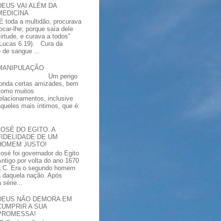
DEUS VAI ALÉM DA
MEDICINA
“E toda a multidão, procurava
tocar-lhe; porque saía dele
virtude, e curava a todos”
(Lucas 6.19). Cura da
 de sangue ...
MANIPULAÇÃO
Um perigo
ronda certas amizades, bem
como muitos
relacionamentos, inclusive
aqueles mais íntimos, que é:
JOSÉ DO EGITO. A
FIDELIDADE DE UM
HOMEM JUSTO!
José foi governador do Egito
Antigo por volta do ano 1670
a.C. Era o segundo homem
a daquela nação. Após
série...
DEUS NÃO DEMORA EM
CUMPRIR A SUA
PROMESSA!