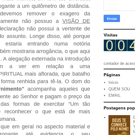
gante a um quilômetro de distância.
 devemos remover o exagero da
sicamente não possuo a
VISÃO DE
claração não possui a vertente de
Visitas
o assunto. Longe disso, até porque
 estaria entrando numa notória
mbém mostraria arrogância, o que aqui
e. A alegação externada na introdução
contador de aces
em a ver em relação a uma
RITUAL mais aflorada, que batalho
Páginas
 forma renhida para tê-la. O dom do
Início
rnimento"
acompanha aqueles que
QUEM SOU
EMAIL
lmente ao Senhor e pagam o preço da
das formas de exercitar "Um tão
Postagens pop
é reconhecer o que está de mais
humana.
 que em geral no aspecto material e
rrogante até evidencia o seu