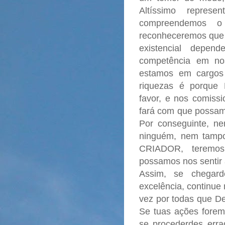
Altíssimo repres
compreendemos 
reconheceremos que 
existencial depen
competência em nos
estamos em cargos
riquezas é porque
favor, e nos comissi
fará com que possamo
Por conseguinte, n
ninguém, nem tampou
CRIADOR, teremos 
possamos nos sentir 
Assim, se chegard
excelência, continu
vez por todas que De
Se tuas ações forem 
se procederdes erra