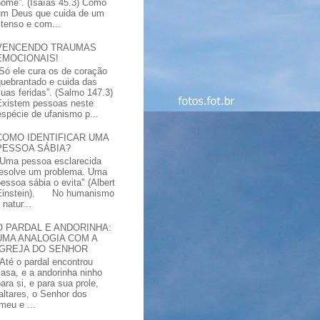
nome”. (Isaías 45.3) Como
um Deus que cuida de um
xtenso e com...
VENCENDO TRAUMAS
EMOCIONAIS!
“Só ele cura os de coração
quebrantado e cuida das
suas feridas”. (Salmo 147.3)
Existem pessoas neste
spécie de ufanismo p...
COMO IDENTIFICAR UMA
PESSOA SÁBIA?
"Uma pessoa esclarecida
resolve um problema. Uma
pessoa sábia o evita" (Albert
Einstein). No humanismo
natur...
O PARDAL E ANDORINHA:
UMA ANALOGIA COM A
IGREJA DO SENHOR
"Até o pardal encontrou
casa, e a andorinha ninho
ara si, e para sua prole,
altares, o Senhor dos
meu e ...