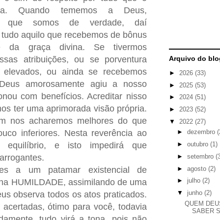
enta. Quando tememos a Deus,
o que somos de verdade, daí
tudo aquilo que recebemos de bônus
de da graça divina. Se tivermos
sas atribuições, ou se porventura
Arquivo do blo
 elevados, ou ainda se recebemos
►
2026
(33)
 Deus amorosamente agiu a nosso
►
2025
(53)
onou com benefícios. Acreditar nisso
►
2024
(51)
s ter uma aprimorada visão própria.
►
2023
(52)
em nos acharemos melhores do que
▼
2022
(27)
co inferiores. Nesta reverência ao
►
dezembro
(
►
outubro
(1)
equilíbrio, e isto impedirá que
►
setembro
(
arrogantes.
►
agosto
(2)
es a um patamar existencial de
►
julho
(2)
e na HUMILDADE, assimilando de uma
▼
junho
(2)
us observa todos os atos praticados.
QUEM DEU
acertadas, ótimo para você, todavia
SABER 
damente, tudo virá a tona, pois não