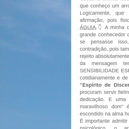
que conheço um arro
Logicamente, que
afirmação, pois fi
ÁGUIA
A minha de
.👇
grande conhecedor d
se pensasse isso,
contradição, pois ta
rejeito absolutament
da mensagem t
SENSIBILIDADE ESPI
cotidianamente e de
"Espírito de Disce
procuram servir fie
dedicação. E uma 
maravilhoso dom" 
escondido na alma 
É importante admitir
psicológico, o a