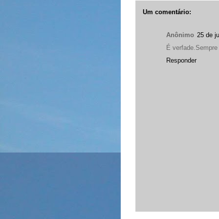
Um comentário:
Anônimo
25 de j
É verfade.Sempre 
Responder