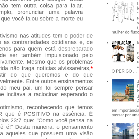
não tem outra coisa para falar,
plo, pronunciar uma palavra
que você falou sobre a morte eu
mulher do fluxo
tivismo nas atitudes tem o poder de
 as contrariedades cotidianas e, de
menos para quem está despreparado
ode ser também impulsionado pelo
ativamente. Mesmo que os problemas
a não traga notícias alvissareiras,
*
O PERIGO ...
stir do que queremos e do que
velmente. Entre outros ensinamentos
i do meu pai, um foi sempre pensar
e incitava a raciocinar esperando o
 otimismo, reconhecendo que temos
em importânci
que é POSITIVO na essência. É
passar por uma 
bios 23:7 que: "Como você pensa na
cê é!" Desta maneira, o pensamento
Para aqueles que possuem uma visão