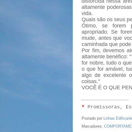
distorcida nessa áre
altamente poderosas
vida.
Quais são os seus p
Ótimo, se forem p
apropriado. Se fore
mude, antes que voc
caminhada que pode s
Por fim, devemos ate
altamente benéfico: "
for nobre, tudo o que
o que for amável, tu
algo de excelente 
coisas."
VOCÊ É O QUE PEN
________________
*
Promissoras, Es
Postado por
Linhas Edificant
Marcadores:
COMPORTAME