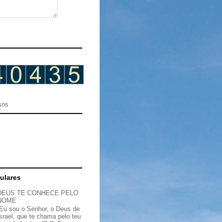
sos
ulares
DEUS TE CONHECE PELO
NOME
“Eu sou o Senhor, o Deus de
Israel, que te chama pelo teu