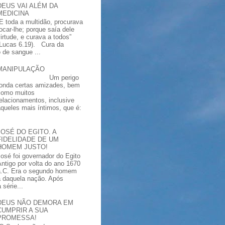
DEUS VAI ALÉM DA
MEDICINA
“E toda a multidão, procurava
tocar-lhe; porque saía dele
virtude, e curava a todos”
(Lucas 6.19). Cura da
 de sangue ...
MANIPULAÇÃO
Um perigo
ronda certas amizades, bem
como muitos
relacionamentos, inclusive
aqueles mais íntimos, que é:
JOSÉ DO EGITO. A
FIDELIDADE DE UM
HOMEM JUSTO!
José foi governador do Egito
Antigo por volta do ano 1670
a.C. Era o segundo homem
a daquela nação. Após
série...
DEUS NÃO DEMORA EM
CUMPRIR A SUA
PROMESSA!