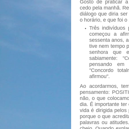
Gosto de praticar 
cedo pela manhã. Re
diálogo que diria se
o horário, e que foi 
Três indivíduos
começou a afir
sessenta anos, a
tive nem tempo p
senhora que e
sabiamente: 
pensando em d
"Concordo tot
afirmou".
Ao acordarmos, te
pensamento: POSIT
não, o que colocamos
dia. É importante te
vida é dirigida pelo
porque o que acredit
palavras ou atitudes
cheio. Quando expla