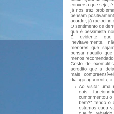
conversa que seja, é
já nos traz problem
pensam positivament
acordar, já raciocina
O sentimento de derr
que é pessimista no
É evidente que 
inevitavelmente, 
menores que sejam
pensar naquilo que
menos recomendado
Gosto de exemplifi
acredito que a idei
mais compreensíve
diálogo agourento, e 
Ao visitar uma r
dois funcion
cumprimentou o 
bem?" Tendo o o
estamos cada ve
que foi rebatido