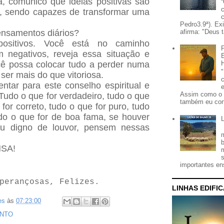
a, comunico que ideias positivas são
, sendo capazes de transformar uma
Pedro3.9ª). Ex
afirma: "Deus t
ensamentos diários?
ositivos. Você está no caminho
m negativos, reveja essa situação e
ê possa colocar tudo a perder numa
er mais do que vitoriosa.
ntar para este conselho espiritual e
Assim como o 
Tudo o que for verdadeiro, tudo o que
também eu con
 for correto, tudo o que for puro, tudo
do o que for de boa fama, se houver
ou digno de louvor, pensem nessas
SA!
importantes ens
perançosas, Felizes.
LINHAS EDIFI
es
às
07:23:00
NTO