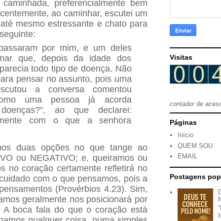
a caminhada, preferencialmente bem
centemente, ao caminhar, escutei um
r até mesmo estressante e chato para
o seguinte:
 passaram por mim, e um deles
mar que, depois da idade dos
Visitas
parecia todo tipo de doença. Não
ara pensar no assunto, pois uma
scutou a conversa comentou
"Como uma pessoa já acorda
contador de aces
oenças?", ao que declarei:
almente com o que a senhora
Páginas
Início
QUEM SOU
mos duas opções no que tange ao
EMAIL
IVO ou NEGATIVO; e, queiramos ou
 no coração certamente refletirá no
Postagens pop
r cuidado com o que pensamos, pois a
s pensamentos (Provérbios 4.23). Sim,
amos geralmente nos posicionará por
. A boca fala do que o coração está
namos qualquer coisa, numa simples