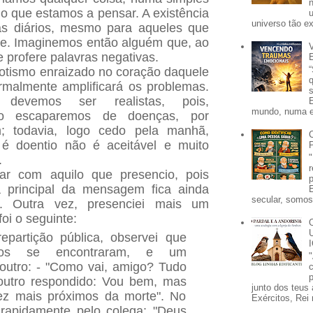
 o que estamos a pensar. A existência
universo tão e
as diários, mesmo para aqueles que
e. Imaginemos então alguém que, ao
 e profere palavras negativas.
otismo enraizado no coração daquele
rmalmente amplificará os problemas.
devemos ser realistas, pois,
mundo, numa e
não escaparemos de doenças, por
; todavia, logo cedo pela manhã,
 é doentio não é aceitável e muito
.
car com aquilo que presencio, pois
a principal da mensagem fica ainda
secular, somos 
l. Outra vez, presenciei mais um
foi o seguinte:
epartição pública, observei que
ários se encontraram, e um
outro: - "Como vai, amigo? Tudo
p
utro respondido: Vou bem, mas
junto dos teus 
z mais próximos da morte". No
Exércitos, Rei 
 rapidamente pelo colega: "Deus