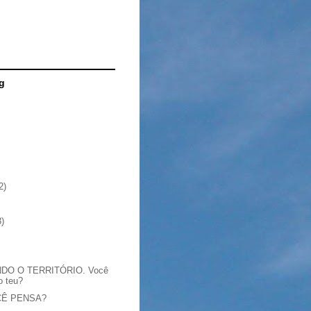
g
2)
3)
O O TERRITÓRIO. Você
o teu?
CÊ PENSA?