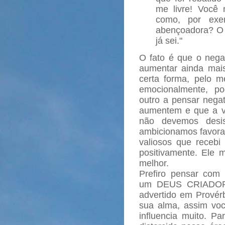
me livre! Você 
como, por exem
abençoadora? O 
já sei."
O fato é que o nega
aumentar ainda mais
certa forma, pelo 
emocionalmente, p
outro a pensar neg
aumentem e que a vid
não devemos desi
ambicionamos favora
valiosos que receb
positivamente. Ele m
melhor.
Prefiro pensar com
um DEUS CRIADOR 
advertido em Provér
sua alma, assim vo
influencia muito. 