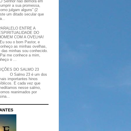
“O Senhor não demora em
cumprir a sua promessa,
como julgam alguns” (2
iste um ditado secular que
a...
PARALELO ENTRE A
ESPIRITUALIDADE DO
HOMEM COM A OVELHA!
"Eu sou o bom Pastor, e
conheço as minhas ovelhas,
e das minhas sou conhecido.
Pai me conhece a mim,
heço o ...
LIÇÕES DO SALMO 23
O Salmo 23 é um dos
mais importantes hinos
bíblicos. E cada vez que
meditamos nesse salmo,
somos reanimados por
ina...
CANTES