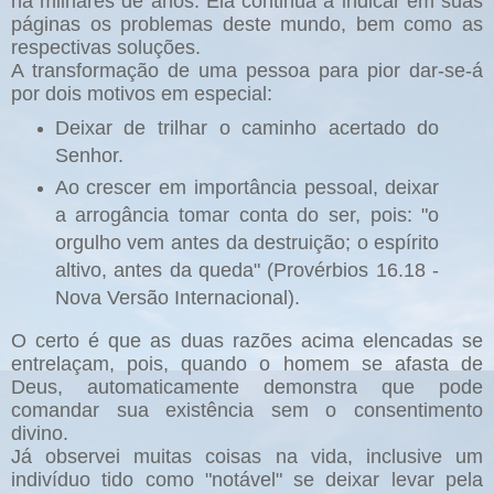
há milhares de anos. Ela continua a indicar em suas
páginas os problemas deste mundo, bem como as
respectivas soluções.
A transformação de uma pessoa para pior dar-se-á
por dois motivos em especial:
Deixar de trilhar o caminho acertado do
Senhor.
Ao crescer em importância pessoal, deixar
a arrogância tomar conta do ser, pois: "o
orgulho vem antes da destruição; o espírito
altivo, antes da queda" (Provérbios 16.18 -
Nova Versão Internacional).
O certo é que as duas razões acima elencadas se
entrelaçam, pois, quando o homem se afasta de
Deus, automaticamente demonstra que pode
comandar sua existência sem o consentimento
divino.
Já observei muitas coisas na vida, inclusive um
indivíduo tido como "notável" se deixar levar pela