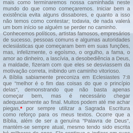
mais como terminaremos nossa caminhada neste
mundo do que como começaremos. Iniciar bem a
existência evita alguns dissabores, e quanto a isso
não temos como contestar; todavia, de nada valerá
um bom início se alguém se perder no caminho.
Conhecemos políticos, artistas famosos, empresários
de sucesso, pessoas comuns e algumas autoridades
eclesiásticas que começaram bem em suas funções,
mas, infelizmente, o egoísmo, o orgulho, a fama, o
amor ao dinheiro, a lascívia, a desobediência a Deus,
a maldade, fizeram com que eles se desviassem da
motivação correta, inibindo um caminho vitorioso.
A Bíblia sabiamente preconiza em Eclesiastes 7:8
que "melhor é o fim das coisas do que o princípio
delas", demonstrando que não basta apenas
começar bem, mas é necessário chegar
adequadamente ao final. Muitos podem até me achar
piegas,
*
por sempre utilizar a Sagrada Escritura
como reforço para os meus textos. Ocorre que a
Bíblia, além de ser a genuína "Palavra de Deus",
mantém-se sempre atual, mesmo tendo sido escrita