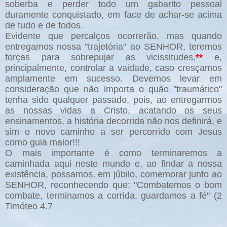
soberba e perder todo um gabarito pessoal
duramente conquistado, em face de achar-se acima
de tudo e de todos.
Evidente que percalços ocorrerão, mas quando
entregamos nossa "trajetória" ao SENHOR, teremos
forças para sobrepujar as vicissitudes,
**
e,
principalmente, controlar a vaidade, caso cresçamos
amplamente em sucesso. Devemos levar em
consideração que não importa o quão "traumático"
tenha sido qualquer passado, pois, ao entregarmos
as nossas vidas a Cristo, acatando os seus
ensinamentos, a história decorrida não nos definirá, e
sim o novo caminho a ser percorrido com Jesus
como guia maior!!!
O mais importante é como terminaremos a
caminhada aqui neste mundo e, ao findar a nossa
existência, possamos, em júbilo, comemorar junto ao
SENHOR, reconhecendo que: "Combatemos o bom
combate, terminamos a corrida, guardamos a fé" (2
Timóteo 4.7
______________