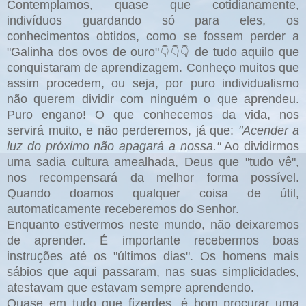
Contemplamos, quase que cotidianamente,
indivíduos guardando só para eles, os
conhecimentos obtidos, como se fossem perder a
"
Galinha dos ovos de ouro
"
de tudo aquilo que
👇👇👇
conquistaram de aprendizagem. Conheço muitos que
assim procedem, ou seja, por puro individualismo
não querem dividir com ninguém o que aprendeu.
Puro engano! O que conhecemos da vida, nos
servirá muito, e não perderemos, já que:
"Acender a
luz do próximo não apagará a nossa."
Ao dividirmos
uma sadia cultura amealhada, Deus que "tudo vê",
nos recompensará da melhor forma possível.
Quando doamos qualquer coisa de útil,
automaticamente receberemos do Senhor.
Enquanto estivermos neste mundo, não deixaremos
de aprender. É importante recebermos boas
instruções até os "últimos dias". Os homens mais
sábios que aqui passaram, nas suas simplicidades,
atestavam que estavam sempre aprendendo.
Quase em tudo que fizerdes, é bom procurar uma