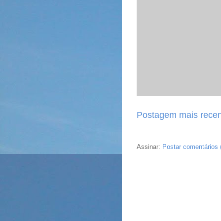
Postagem mais recen
Assinar:
Postar comentários 