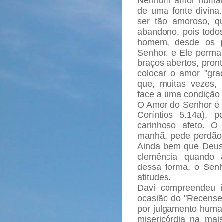
Nenhum amor human
de uma fonte divin
ser tão amoroso, 
abandono, pois tod
homem, desde os pr
Senhor, e Ele perma
braços abertos, pron
colocar o amor "gra
que, muitas vezes, i
face a uma condição
O Amor do Senhor é t
Coríntios 5.14a), 
carinhoso afeto. 
manhã, pede perdão 
Ainda bem que Deus 
clemência quando
dessa forma, o Sen
atitudes.
Davi compreendeu 
ocasião do "Recense
por julgamento human
misericórdia na mais