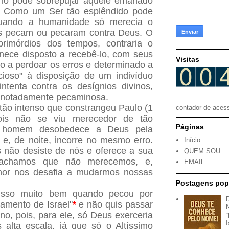
o pode sobrepujar aquele emanado
a. Como um Ser tão esplêndido pode
quando a humanidade só merecia o
os pecam ou pecaram contra Deus. O
imórdios dos tempos, contraria o
nece disposto a recebê-lo, com seus
Visitas
to a perdoar os erros e determinado a
cioso" à disposição de um indivíduo
ntenta contra os desígnios divinos,
 notadamente pecaminosa.
ão intenso que constrangeu Paulo (1
contador de aces
pois não se viu merecedor de tão
Páginas
O homem desobedece a Deus pela
e, de noite, incorre no mesmo erro.
Início
não desiste de nós e oferece a sua
QUEM SOU
 achamos que não merecemos, e,
EMAIL
hor nos desafia a mudarmos nossas
Postagens pop
isso muito bem quando pecou por
amento de Israel"
*
e não quis passar
o, pois, para ele, só Deus exerceria
 alta escala, já que só o Altíssimo