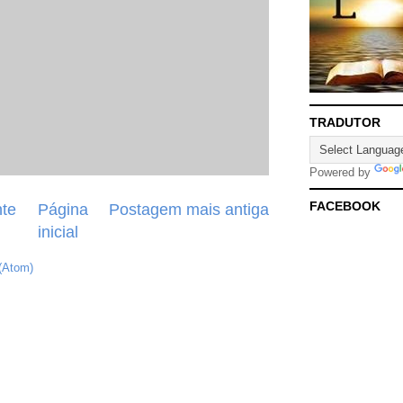
TRADUTOR
Powered by
FACEBOOK
te
Página
Postagem mais antiga
inicial
(Atom)