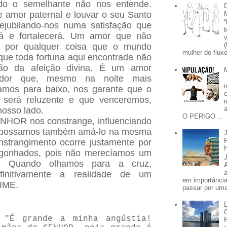
ndo o semelhante não nos entende.
 amor paternal e louvar o seu Santo
ejubilando-nos numa satisfação que
ará e fortalecerá. Um amor que não
 por qualquer coisa que o mundo
mulher do fluxo
 que toda fortuna aqui encontrada não
ão da afeição divina. É um amor
vador que, mesmo na noite mais
amos para baixo, nos garante que o
 será reluzente e que venceremos,
nosso lado.
O PERIGO ...
NHOR nos constrange, influenciando
e possamos também amá-lo na mesma
nstrangimento ocorre justamente por
rgonhados, pois não merecíamos um
o. Quando olhamos para a cruz,
initivamente a realidade de um
em importânci
IME.
passar por uma 
 "É grande a minha angústia!