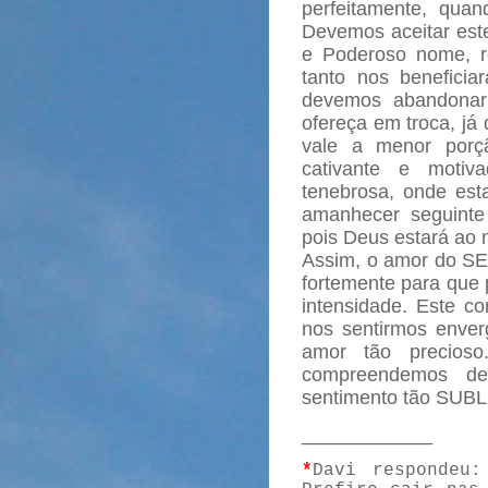
perfeitamente, qua
Devemos aceitar este
e Poderoso nome, r
tanto nos benefici
devemos abandonar
ofereça em troca, já
vale a menor porç
cativante e moti
tenebrosa, onde est
amanhecer seguinte
pois Deus estará ao 
Assim, o amor do SE
fortemente para qu
intensidade. Este co
nos sentirmos enve
amor tão precios
compreendemos def
sentimento tão SUBL
____________
*
Davi respondeu: