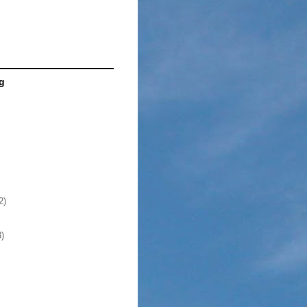
g
2)
3)