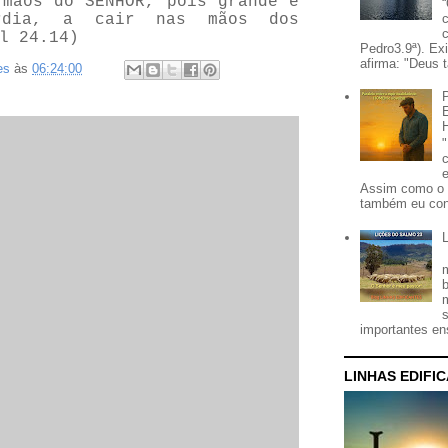
 mãos do SENHOR, pois grande é
rdia, a cair nas mãos dos
l 24.14)
Pedro3.9ª). Ex
afirma: "Deus t
es
às
06:24:00
Assim como o 
também eu con
importantes ens
LINHAS EDIFI