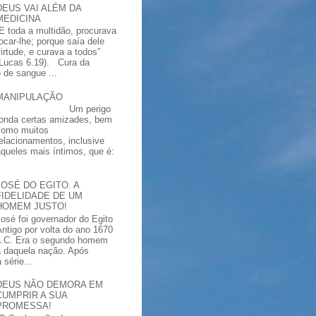
DEUS VAI ALÉM DA
MEDICINA
“E toda a multidão, procurava
tocar-lhe; porque saía dele
virtude, e curava a todos”
(Lucas 6.19). Cura da
 de sangue ...
MANIPULAÇÃO
Um perigo
ronda certas amizades, bem
como muitos
relacionamentos, inclusive
aqueles mais íntimos, que é:
JOSÉ DO EGITO. A
FIDELIDADE DE UM
HOMEM JUSTO!
José foi governador do Egito
Antigo por volta do ano 1670
a.C. Era o segundo homem
a daquela nação. Após
série...
DEUS NÃO DEMORA EM
CUMPRIR A SUA
PROMESSA!