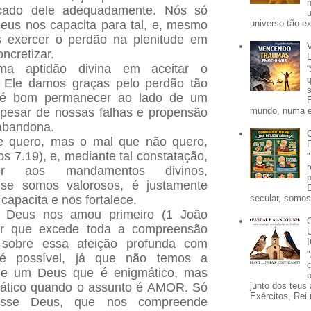
ecado dele adequadamente. Nós só
us nos capacita para tal, e, mesmo
universo tão e
 exercer o perdão na plenitude em
ncretizar.
ema aptidão divina em aceitar o
a Ele damos graças pelo perdão tão
 é bom permanecer ao lado de um
mundo, numa e
pesar de nossas falhas e propensão
 abandona.
 quero, mas o mal que não quero,
s 7.19), e, mediante tal constatação,
er aos mandamentos divinos,
se somos valorosos, é justamente
secular, somos 
capacita e nos fortalece.
Deus nos amou primeiro (1 João
r que excede toda a compreensão
sobre essa afeição profunda com
é possível, já que não temos a
de um Deus que é enigmático, mas
p
junto dos teus 
rático quando o assunto é AMOR. Só
Exércitos, Rei 
esse Deus, que nos compreende