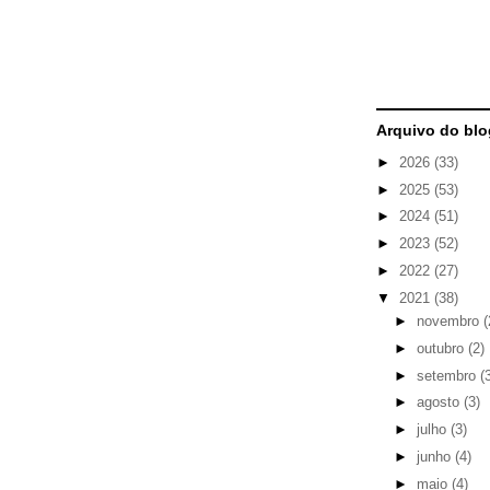
Arquivo do blo
►
2026
(33)
►
2025
(53)
►
2024
(51)
►
2023
(52)
►
2022
(27)
▼
2021
(38)
►
novembro
(
►
outubro
(2)
►
setembro
(
►
agosto
(3)
►
julho
(3)
►
junho
(4)
►
maio
(4)