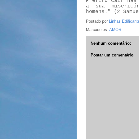
Prefiro cair nas
a sua misericó
homens." (2 Samue
Postado por
Linhas Edificant
Marcadores:
AMOR
Nenhum comentário:
Postar um comentário