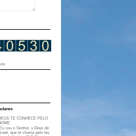
sos
ulares
DEUS TE CONHECE PELO
NOME
“Eu sou o Senhor, o Deus de
Israel, que te chama pelo teu