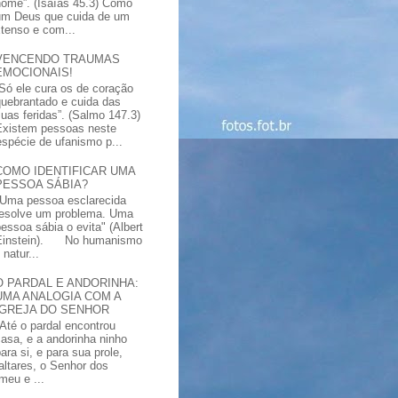
nome”. (Isaías 45.3) Como
um Deus que cuida de um
xtenso e com...
VENCENDO TRAUMAS
EMOCIONAIS!
“Só ele cura os de coração
quebrantado e cuida das
suas feridas”. (Salmo 147.3)
Existem pessoas neste
spécie de ufanismo p...
COMO IDENTIFICAR UMA
PESSOA SÁBIA?
"Uma pessoa esclarecida
resolve um problema. Uma
pessoa sábia o evita" (Albert
Einstein). No humanismo
natur...
O PARDAL E ANDORINHA:
UMA ANALOGIA COM A
IGREJA DO SENHOR
"Até o pardal encontrou
casa, e a andorinha ninho
ara si, e para sua prole,
altares, o Senhor dos
meu e ...