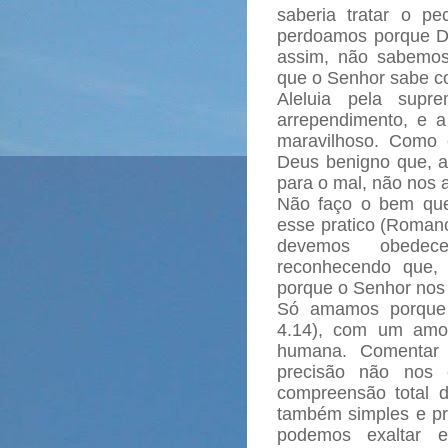
saberia tratar o p
perdoamos porque De
assim, não sabemos
que o Senhor sabe co
Aleluia pela supr
arrependimento, e 
maravilhoso. Como
Deus benigno que, a
para o mal, não nos
Não faço o bem que
esse pratico (Romano
devemos obedec
reconhecendo que, 
porque o Senhor nos 
Só amamos porque 
4.14), com um amo
humana. Comentar 
precisão não nos 
compreensão total 
também simples e p
podemos exaltar 