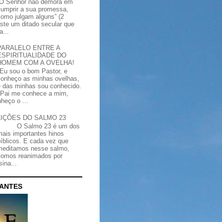
“O Senhor não demora em
cumprir a sua promessa,
como julgam alguns” (2
iste um ditado secular que
a...
PARALELO ENTRE A
ESPIRITUALIDADE DO
HOMEM COM A OVELHA!
"Eu sou o bom Pastor, e
conheço as minhas ovelhas,
e das minhas sou conhecido.
Pai me conhece a mim,
heço o ...
LIÇÕES DO SALMO 23
O Salmo 23 é um dos
mais importantes hinos
bíblicos. E cada vez que
meditamos nesse salmo,
somos reanimados por
ina...
CANTES