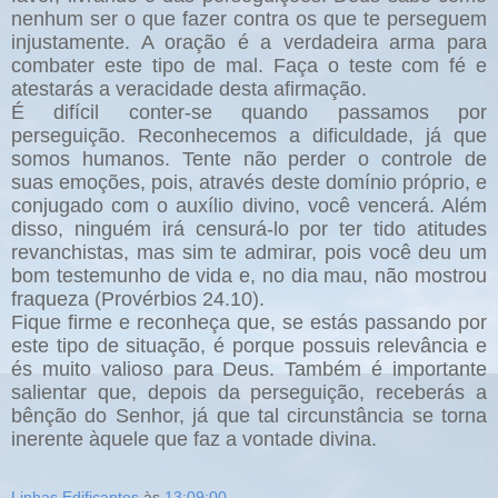
nenhum ser o que fazer contra os que te perseguem
injustamente. A oração é a verdadeira arma para
combater este tipo de mal. Faça o teste com fé e
atestarás a veracidade desta afirmação.
É difícil conter-se quando passamos por
perseguição. Reconhecemos a dificuldade, já que
somos humanos. Tente não perder o controle de
suas emoções, pois, através deste domínio próprio, e
conjugado com o auxílio divino, você vencerá. Além
disso, ninguém irá censurá-lo por ter tido atitudes
revanchistas, mas sim te admirar, pois você deu um
bom testemunho de vida e, no dia mau, não mostrou
fraqueza (Provérbios 24.10).
Fique firme e reconheça que, se estás passando por
este tipo de situação, é porque possuis relevância e
és muito valioso para Deus.
Também é importante
salientar que, depois da perseguição, receberás a
bênção do Senhor, já que tal circunstância se torna
inerente àquele que faz a vontade divina.
Linhas Edificantes
às
13:09:00