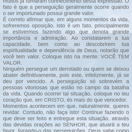
muitos já tomaram conhecimento desta expressão. O
fato é que a perseguição geralmente ocorre quando
o ser importunado possui grande valor.
É correto afirmar que, em alguns momentos da vida,
sofreremos oposição. Isto é um fato, principalmente
se estivermos fazendo algo que denota grande
importância e admiração. Ao constatarem a tua
capacidade, bem como ao descobrirem tua
espiritualidade e dependência de Deus, notarão que
você tem valor. Coloque isto na mente: VOCÊ TEM
VALOR.
Ninguém persegue um derrotado ou quem se deixou
abater definitivamente, pois este, infelizmente, já se
deu por vencido. A perseguição só sobrevém a
pessoas vitoriosas que estão no campo da batalha
da vida. Quando ocorrer tal situação, coloque no teu
coração que, em CRISTO, és mais do que vencedor.
Momentos acontecem em que, naturalmente, queres
revidar. Contudo, não faça isto! Continue fazendo o
que deve ser feito e entregue esta situação, através
das devidas orações ao SENHOR, que atuará a teu
favor, livrando-o das perseguições. Deus sabe como