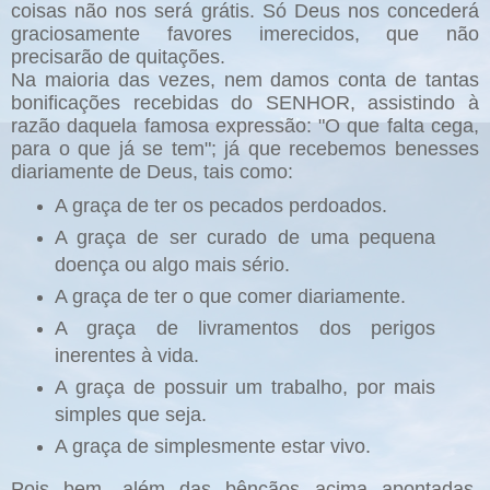
coisas não nos será grátis. Só Deus nos concederá
graciosamente favores imerecidos, que não
precisarão de quitações.
Na maioria das vezes, nem damos conta de tantas
bonificações recebidas do SENHOR, assistindo à
razão daquela famosa expressão: "O que falta cega,
para o que já se tem"; já que recebemos benesses
diariamente de Deus, tais como:
A graça de ter os pecados perdoados.
A graça de ser curado de uma pequena
doença ou algo mais sério.
A graça de ter o que comer diariamente.
A graça de livramentos dos perigos
inerentes à vida.
A graça de possuir um trabalho, por mais
simples que seja.
A graça de simplesmente estar vivo.
Pois bem, além das bênçãos acima apontadas,