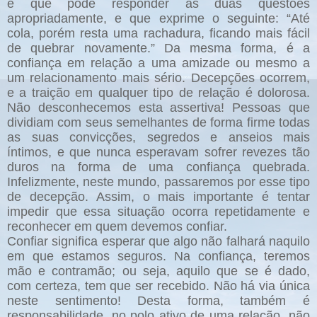
e que pode responder às duas questões
apropriadamente, e que exprime o seguinte: “Até
cola, porém resta uma rachadura, ficando mais fácil
de quebrar novamente.” Da mesma forma, é a
confiança em relação a uma amizade ou mesmo a
um relacionamento mais sério. Decepções ocorrem,
e a traição em qualquer tipo de relação é dolorosa.
Não desconhecemos esta assertiva! Pessoas que
dividiam com seus semelhantes de forma firme todas
as suas convicções, segredos e anseios mais
íntimos, e que nunca esperavam sofrer revezes tão
duros na forma de uma confiança quebrada.
Infelizmente, neste mundo, passaremos por esse tipo
de decepção. Assim, o mais importante é tentar
impedir que essa situação ocorra repetidamente e
reconhecer em quem devemos confiar.
Confiar significa esperar que algo não falhará naquilo
em que estamos seguros. Na confiança, teremos
mão e contramão; ou seja, aquilo que se é dado,
com certeza, tem que ser recebido. Não há via única
neste sentimento! Desta forma, também é
responsabilidade, no polo ativo de uma relação, não