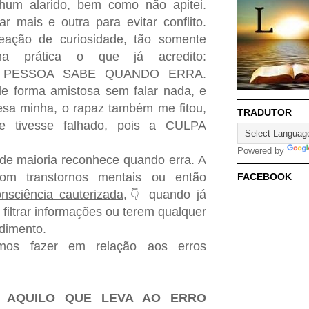
nhum alarido, bem como não apitei.
 mais e outra para evitar conflito.
reação de curiosidade, tão somente
a prática o que já acredito:
 PESSOA SABE QUANDO ERRA.
de forma amistosa sem falar nada, e
sa minha, o rapaz também me fitou,
TRADUTOR
e tivesse falhado, pois a CULPA
Powered by
de maioria reconhece quando erra. A
om transtornos mentais ou então
FACEBOOK
nsciência cauterizada
,
quando já
👇
filtrar informações ou terem qualquer
dimento.
os fazer em relação aos erros
R AQUILO QUE LEVA AO ERRO