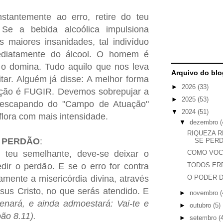
stantemente ao erro, retire do teu
 Se a bebida alcoólica impulsiona
 maiores insanidades, tal indivíduo
ediatamente do álcool. O homem é
 o domina. Tudo aquilo que nos leva
Arquivo do blo
tar. Alguém já disse: A melhor forma
►
2026
(33)
ação é FUGIR. Devemos sobrepujar a
►
2025
(53)
 escapando do "Campo de Atuação"
▼
2024
(51)
lora com mais intensidade.
▼
dezembro
(
RIQUEZA R
A PERDÃO
:
SE PERD
o teu semelhante, deve-se deixar o
COMO VOC
dir o perdão. E se o erro for contra
TODOS ERR
O PODER 
amente a misericórdia divina, através
sus Cristo, no que serás atendido. E
►
novembro
(
nará, e ainda admoestará: Vai-te e
►
outubro
(5)
ão 8.11).
►
setembro
(