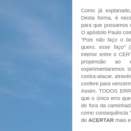
Como já explanado,
Desta forma, é nec
para que possamos co
O apóstolo Paulo co
"Pois não faço o 
quero, esse faço" 
interior entre o C
propensão ao e
experimentaremos ta
contra-atacar, atravé
confere para vencerm
Assim, TODOS ERRA
que o único erro que
de fora da caminhada
como consequência "
de
ACERTAR
mais 