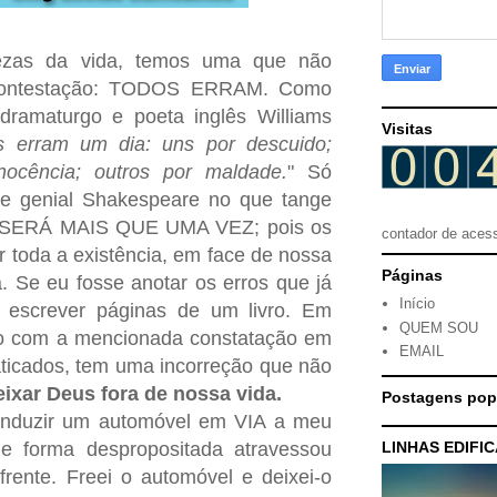
tezas da vida, temos uma que não
contestação: TODOS ERRAM. Como
 dramaturgo e poeta inglês Williams
Visitas
s erram um dia: uns por descuido;
nocência; outros por maldade.
" Só
 e genial Shakespeare no que tange
o: SERÁ MAIS QUE UMA VEZ; pois os
contador de aces
r toda a existência, em face de nossa
Páginas
 Se eu fosse anotar os erros que já
Início
ra escrever páginas de um livro. Em
QUEM SOU
mo com a mencionada constatação em
EMAIL
aticados, tem uma incorreção que não
ixar Deus fora de nossa vida.
Postagens pop
nduzir um automóvel em VIA a meu
LINHAS EDIFI
de forma despropositada atravessou
rente. Freei o automóvel e deixei-o