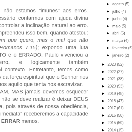
►
agosto
(5)
 não estamos "imunes" aos erros
.
►
julho
(4)
essário contarmos com ajuda divina
►
junho
(4)
ntrolar a inclinação natural ao erro.
►
maio
(5)
mpreendeu isso bem, quando atestou:
►
abril
(5)
bem que quero, mas o mal que não
►
março
(4)
(Romanos 7.15)
; expondo uma luta
►
fevereiro
(5
ERTO e o ERRADO. Paulo vivenciou a
►
janeiro
(2)
rro, e logicamente também
►
2023
(52)
l contexto. Entretanto, temos como
►
2022
(27)
s da força espiritual que o Senhor nos
►
2021
(38)
os aquilo que tenta nos escravizar.
►
2020
(53)
M, MAS jamais devemos esquecer
►
2019
(48)
 não se deve realizar é deixar DEUS
►
2018
(47)
, pois através de nossa obediência,
►
2017
(61)
imediata" receberemos a capacidade
►
2016
(58)
e
ERRAR
menos.
►
2015
(59)
►
2014
(15)