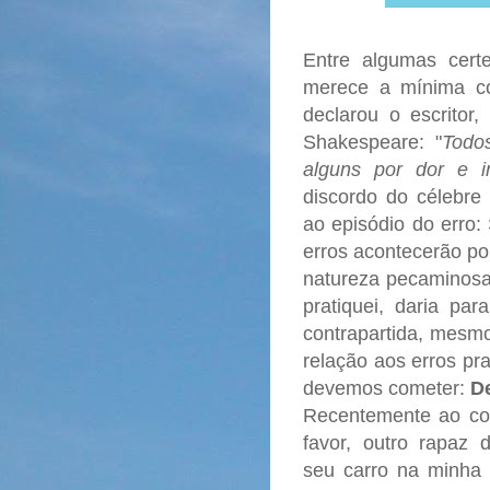
Entre algumas cer
merece a mínima 
declarou o escritor,
Shakespeare: "
Todo
alguns por dor e i
discordo do célebre
ao episódio do err
erros acontecerão po
natureza pecaminosa.
pratiquei, daria pa
contrapartida, mes
relação aos erros pr
devemos cometer:
De
Recentemente ao co
favor, outro rapaz 
seu carro na minha f