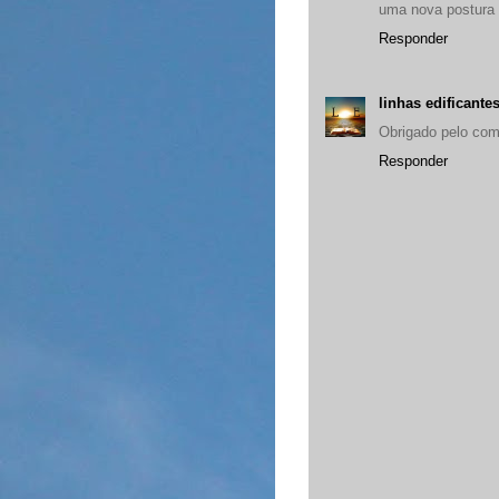
uma nova postura i
Responder
linhas edificante
Obrigado pelo com
Responder