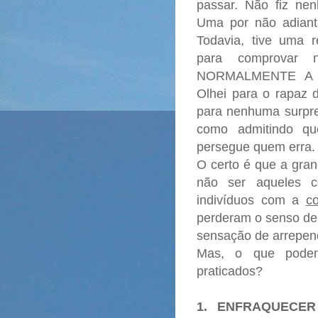
passar. Não fiz ne
Uma por não adiantar
Todavia, tive uma 
para comprovar n
NORMALMENTE A
Olhei para o rapaz 
para nenhuma surpre
como admitindo qu
persegue quem erra.
O certo é que a gran
não ser aqueles c
indivíduos com a
co
perderam o senso de 
sensação de arrepen
Mas, o que podem
praticados?
1. ENFRAQUECE