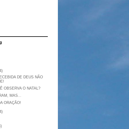
g
4)
ECEBIDA DE DEUS NÃO
E!
Ê OBSERVA O NATAL?
AM, MAS...
DA ORAÇÃO!
4)
4)