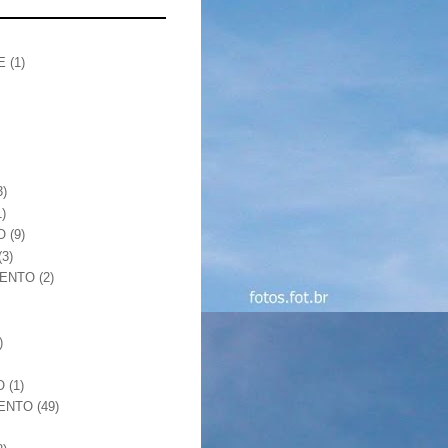
E
(1)
3)
1)
O
(9)
(3)
MENTO
(2)
)
O
(1)
ENTO
(49)