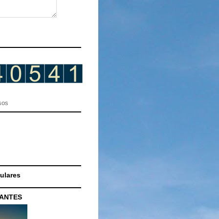
sos
ulares
CANTES