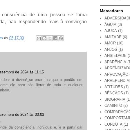
Marcadores
consciência de uma pessoa se torna
ADVERSIDAD
ida, não respondendo mais à convicção
ÁGUIA
(3)
AJUDA
(1)
AMIZADE
(6)
es
às
05:17:00
AMOR
(10)
ANJOS
(1)
ANSIEDADE
(
APARÊNCIA
(
APRENDIZAD
ezembro de 2024 às 11:15
APROVAÇÃO
erdoar é divino!_se errar ,busque o perdão em
ARREPENDI
ente ele para nós livrar de toda e qualquer
ATITUDES
(1)
nisso.
BÊNÇÃOS
(1)
BIOGRAFIA
(1
CAMINHO
(2)
COMPARAÇÃ
ezembro de 2024 às 00:03
COMPORTAM
.
CONDUTA
(1)
ende da consciência individual e, é a partir daí