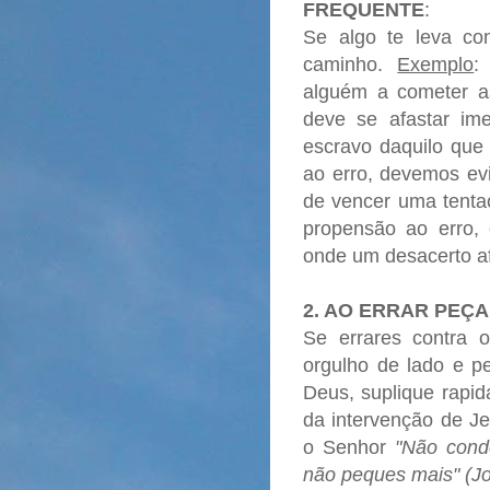
FREQUENTE
:
Se algo te leva con
caminho.
Exemplo
:
alguém a cometer as
deve se afastar im
escravo daquilo que
ao erro, devemos evi
de vencer uma tent
propensão ao erro,
onde um desacerto af
2. AO ERRAR PEÇ
Se errares contra 
orgulho de lado e pe
Deus, suplique rapid
da intervenção de Je
o Senhor
"Não conde
não peques mais" (Jo