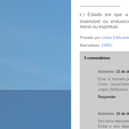
______________
👉
Estado em que a 
insensível ou endurec
moral ou espiritual.
Postado por
Linhas Edificant
Marcadores:
ERRO
3 comentários:
Anônimo
15 de d
Errar é humano,p
Cristo Jesus!Som
culpa!_Refiltamos 
Responder
Anônimo
16 de d
Um tema relevante
Evitar o erro dep