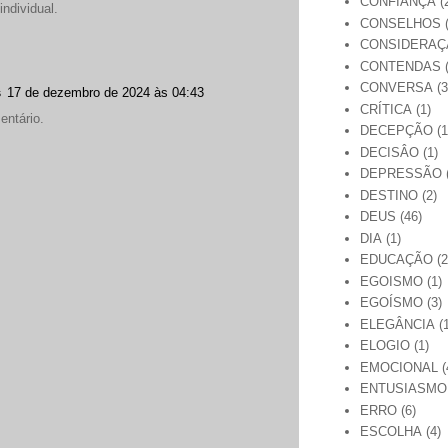
CONFIANÇA
(
ndividual.
CONSELHOS
CONSIDERAÇ
CONTENDAS
CONVERSA
(3
s
17 de dezembro de 2024 às 04:43
CRÍTICA
(1)
entário.
DECEPÇÃO
(1
DECISÂO
(1)
DEPRESSÃO
DESTINO
(2)
DEUS
(46)
DIA
(1)
EDUCAÇÃO
(2
EGOISMO
(1)
EGOÍSMO
(3)
ELEGÂNCIA
(
ELOGIO
(1)
EMOCIONAL
(
ENTUSIASMO
ERRO
(6)
ESCOLHA
(4)