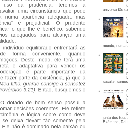
 uso da prudência, teremos a
universo tão e
avaliar uma circunstância que pode
ada numa aparência adequada, mas
ncia" é prejudicial. O prudente
ficar o que lhe é benéfico, sabendo
eios adequados para alcançar uma
lidade.
mundo, numa e
 indivíduo equilibrado enfrentará as
 de forma conveniente, quando
emoções. Deste modo, ele terá uma
rreta e adaptativa para vencer os
oderação é parte importante da
e fazer parte da existência, já que a
secular, somos 
Meu filho, guarde consigo a sensatez
Provérbios 3.21)
. Então, busquemos o
 O dotado de bom senso possui a
omar decisões coerentes. Ele reflete
p
cimônia e lógica sobre como deve
junto dos teus 
 se deixa "levar" tão somente pela
Exércitos, Rei 
. Ele não é dominado pela paixão ou