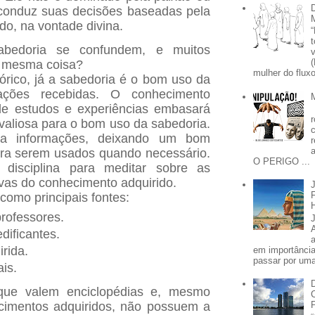
conduz suas decisões baseadas pela
do, na vontade divina.
bedoria se confundem, e muitos
a mesma coisa?
mulher do fluxo
rico, já a sabedoria é o bom uso da
mações recebidas. O conhecimento
de estudos e experiências embasará
valiosa para o bom uso da sabedoria.
la informações, deixando um bom
ra serem usados quando necessário.
O PERIGO ...
 disciplina para meditar sobre as
vas do conhecimento adquirido.
omo principais fontes:
rofessores.
edificantes.
rida.
em importânci
passar por uma 
is.
 que valem enciclopédias e, mesmo
cimentos adquiridos, não possuem a