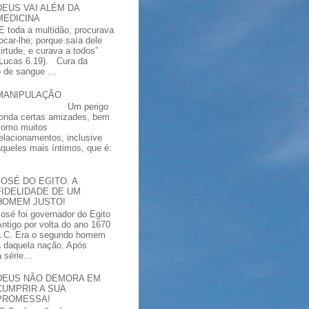
DEUS VAI ALÉM DA
MEDICINA
“E toda a multidão, procurava
tocar-lhe; porque saía dele
virtude, e curava a todos”
(Lucas 6.19). Cura da
 de sangue ...
MANIPULAÇÃO
Um perigo
ronda certas amizades, bem
como muitos
relacionamentos, inclusive
aqueles mais íntimos, que é:
JOSÉ DO EGITO. A
FIDELIDADE DE UM
HOMEM JUSTO!
José foi governador do Egito
Antigo por volta do ano 1670
a.C. Era o segundo homem
a daquela nação. Após
série...
DEUS NÃO DEMORA EM
CUMPRIR A SUA
PROMESSA!