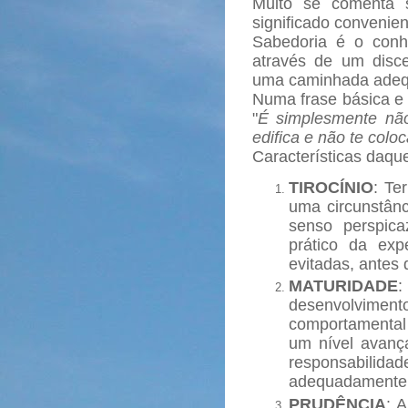
Muito se comenta
significado convenie
Sabedoria é o conhe
através de um disce
uma caminhada adequ
Numa frase básica e 
"
É simplesmente nã
edifica e não te col
Características daqu
TIROCÍNIO
: Te
uma circunstân
senso perspica
prático da exp
evitadas, antes
MATURIDADE
desenvolvi
comportamental
um nível avanç
responsabilida
adequadamente 
PRUDÊNCIA
: 