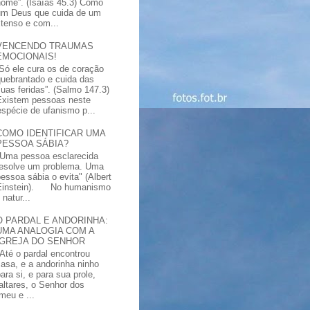
nome”. (Isaías 45.3) Como
um Deus que cuida de um
xtenso e com...
VENCENDO TRAUMAS
EMOCIONAIS!
“Só ele cura os de coração
quebrantado e cuida das
suas feridas”. (Salmo 147.3)
Existem pessoas neste
spécie de ufanismo p...
COMO IDENTIFICAR UMA
PESSOA SÁBIA?
"Uma pessoa esclarecida
resolve um problema. Uma
pessoa sábia o evita" (Albert
Einstein). No humanismo
natur...
O PARDAL E ANDORINHA:
UMA ANALOGIA COM A
IGREJA DO SENHOR
"Até o pardal encontrou
casa, e a andorinha ninho
ara si, e para sua prole,
altares, o Senhor dos
meu e ...