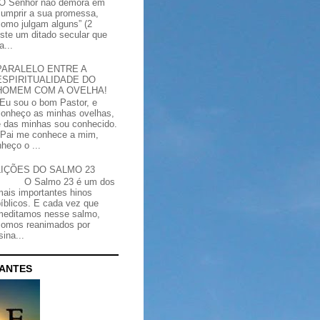
“O Senhor não demora em
cumprir a sua promessa,
como julgam alguns” (2
iste um ditado secular que
a...
PARALELO ENTRE A
ESPIRITUALIDADE DO
HOMEM COM A OVELHA!
"Eu sou o bom Pastor, e
conheço as minhas ovelhas,
e das minhas sou conhecido.
Pai me conhece a mim,
heço o ...
LIÇÕES DO SALMO 23
O Salmo 23 é um dos
mais importantes hinos
bíblicos. E cada vez que
meditamos nesse salmo,
somos reanimados por
ina...
CANTES