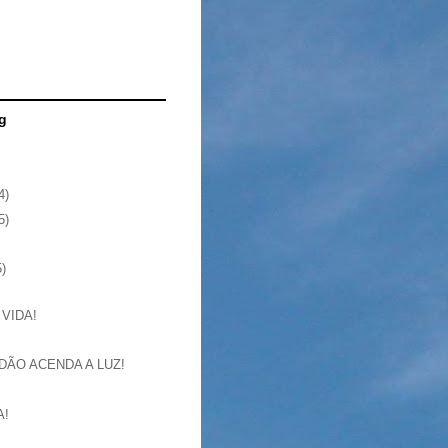
g
4)
5)
5)
 VIDA!
DÃO ACENDA A LUZ!
A!