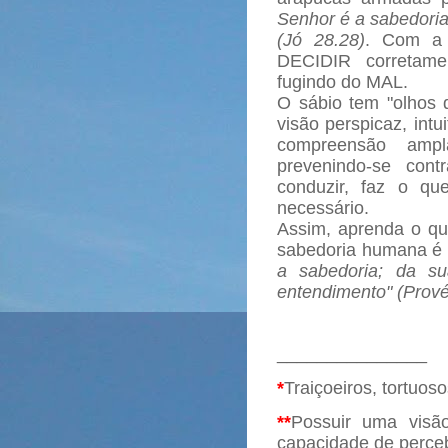
Senhor é a sabedoria,
(Jó 28.28)
. Com a 
DECIDIR corretam
fugindo do MAL.
O sábio tem "olhos 
visão perspicaz, intu
compreensão amp
prevenindo-se con
conduzir, faz o qu
necessário.
Assim, aprenda o qu
sabedoria humana é
a sabedoria; da s
entendimento" (Prové
_______________
*
Traiçoeiros, tortuos
**
Possuir uma visã
capacidade de perceb