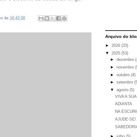
es
às
16:42:00
Arquivo do blo
►
2026
(33)
▼
2025
(53)
►
dezembro
(
►
novembro
(
►
outubro
(4)
►
setembro
(
▼
agosto
(5)
VIVA A SUA
ADIANTA
NA ESCURI
AJUDE-SE!
SABEDORI
►
julho
(5)