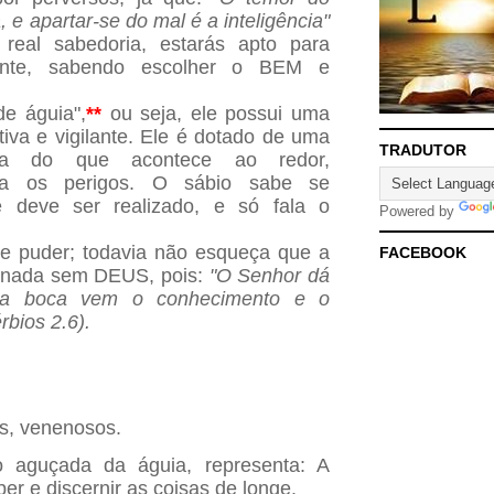
 e apartar-se do mal é a inteligência"
real sabedoria, estarás apto para
ente, sabendo escolher o BEM e
de águia",
**
ou seja, ele possui uma
itiva e vigilante. Ele é dotado de uma
TRADUTOR
la do que acontece ao redor,
tra os perigos. O sábio sabe se
e deve ser realizado, e só fala o
Powered by
e puder; todavia não esqueça que a
FACEBOOK
 nada sem DEUS, pois:
"O Senhor dá
ua boca vem o conhecimento e o
rbios 2.6).
os, venenosos.
o aguçada da águia, representa: A
er e discernir as coisas de longe.