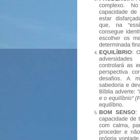
complexo. No
capacidade de 
estar disfarç
que, na "essê
consegue identi
escolher os m
determinada fina
EQUILÍBRIO
: O
adversidades
controlará as 
perspectiva co
desafios. A m
sabedoria e dev
Bíblia adverte:
"
e o equilíbrio" (
equilíbrio.
BOM SENSO
:
capacidade de t
com calma, par
proceder e não
própria vontade