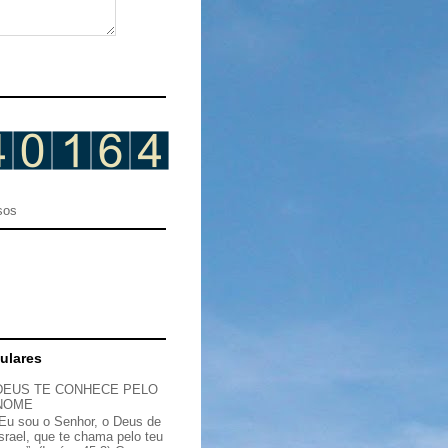
sos
ulares
DEUS TE CONHECE PELO
NOME
“Eu sou o Senhor, o Deus de
Israel, que te chama pelo teu