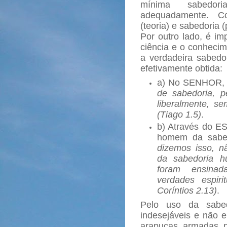
mínima sabedor
adequadamente. C
(teoria) e sabedoria (
Por outro lado, é im
ciência e o conheci
a verdadeira sabedo
efetivamente obtida
a) No SENHOR, 
de sabedoria, 
liberalmente, se
(Tiago 1.5)
.
b) Através do E
homem da sabed
dizemos isso, n
da sabedoria h
foram ensinada
verdades espiri
Coríntios 2.13)
.
Pelo uso da sabedo
indesejáveis e não
arapucas armadas p