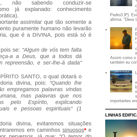
ia, não sabendo conduzir-se
omo já explanado: conhecimento
Pedro3.9ª). Ex
prática).
afirma: "Deus t
portante assimilar que tão somente a
mento puramente humano não levarão
ria, que é a DIVINA, pois está só é
:
pois se:
"Algum de vós tem falta
peça-a a Deus, que a todos dá
Assim como o 
m repreensão, e ser-lhe-á dada"
também eu con
SPÍRITO SANTO, o qual dotará o
oria divina, pois:
"Quando lhe
ão empregamos palavras vindas
umana, mas palavras que nos
importantes ens
s pelo Espírito, explicando
tuais e pessoas espirituais" (1
LINHAS EDIFI
ria divina, evitaremos situações
 entraremos em caminhos
sinuosos
*
e
or perversos, já que:
"O temor do