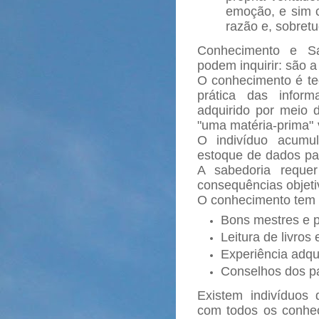
emoção, e sim 
razão e, sobretu
Conhecimento e Sa
podem inquirir: são 
O conhecimento é teó
prática das infor
adquirido por meio 
"uma matéria-prima" 
O indivíduo acumu
estoque de dados pa
A sabedoria requer
consequências objeti
O conhecimento tem c
Bons mestres e p
Leitura de livros 
Experiência adqui
Conselhos dos pa
Existem indivíduos
com todos os conhe