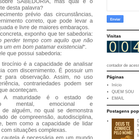
 sobre SABEDORIA, mas qual é o
nte desta palavra?
cimento prévio das circunstâncias,
rnimento correto, que pode levar a
ada e livre de maiores embaraços.
concreta, exponho que ter sabedoria:
Visitas
o perder tempo com aquilo que não
oca um em bom patamar existencial
".
ele que possui sabedoria:
r tirocínio é a capacidade de analisar
contador de aces
cia com discernimento. É possuir um
z para observação. Assim, no uso
Páginas
eriência, contrariedades podem ser
Início
 que aconteçam.
QUEM SOU
: A maturidade é o estado de
EMAIL
mento mental, emocional e
 de alguém, no qual se demonstra
Postagens pop
ado de compreensão, autodisciplina,
de, bem como a capacidade de lidar
com situações complexas.
A cautela é necessária em um mundo