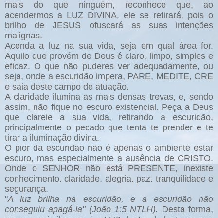
mais do que ninguém, reconhece que, ao
acendermos a LUZ DIVINA, ele se retirará, pois o
brilho de JESUS ofuscará as suas intenções
malignas.
Acenda a luz na sua vida, seja em qual área for.
Aquilo que provém de Deus é claro, limpo, simples e
eficaz. O que não puderes ver adequadamente, ou
seja, onde a escuridão impera, PARE, MEDITE, ORE
e saia deste campo de atuação.
A claridade ilumina as mais densas trevas, e, sendo
assim, não fique no escuro existencial. Peça a Deus
que clareie a sua vida, retirando a escuridão,
principalmente o pecado que tenta te prender e te
tirar a iluminação divina.
O pior da escuridão não é apenas o ambiente estar
escuro, mas especialmente a ausência de CRISTO.
Onde o SENHOR não está PRESENTE, inexiste
conhecimento, claridade, alegria, paz, tranquilidade e
segurança.
"
A luz brilha na escuridão, e a escuridão não
conseguiu apagá-la" (João 1:5 NTLH).
Desta forma,