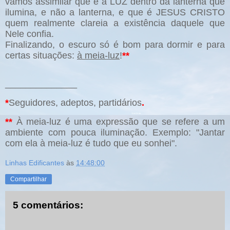
vamos assimilar que é a LUZ dentro da lanterna que
ilumina, e não a lanterna, e que é JESUS CRISTO
quem realmente clareia a existência daquele que
Nele confia.
Finalizando, o
escuro só é bom para dormir e para
certas situações:
à meia-luz
!
**
______________
*
Seguidores, adeptos, partidários
.
*
*
À meia-luz é uma expressão que se refere a um
ambiente com pouca iluminação. Exemplo: "Jantar
com ela à meia-luz é tudo que eu sonhei".
Linhas Edificantes
às
14:48:00
Compartilhar
5 comentários: