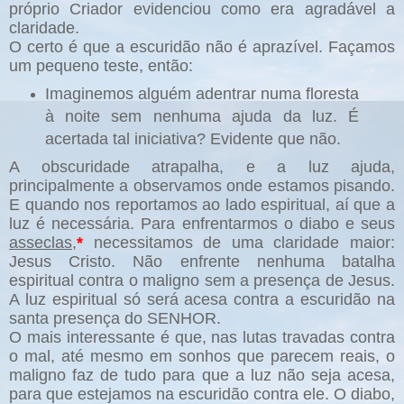
próprio Criador evidenciou como era agradável a
claridade.
O certo é que a escuridão não é aprazível. Façamos
um pequeno teste, então:
Imaginemos alguém adentrar numa floresta
à noite sem nenhuma ajuda da luz. É
acertada tal iniciativa? Evidente que não.
A obscuridade atrapalha, e a luz ajuda,
principalmente a observamos onde estamos pisando.
E quando nos reportamos ao lado espiritual, aí que a
luz é necessária. Para enfrentarmos o diabo e seus
asseclas,
*
necessitamos de uma claridade maior:
Jesus Cristo. Não enfrente nenhuma batalha
espiritual contra o maligno sem a presença de Jesus.
A luz espiritual só será acesa contra a escuridão na
santa presença do SENHOR.
O mais interessante é que, nas lutas travadas contra
o mal, até mesmo em sonhos que parecem reais, o
maligno faz de tudo para que a luz não seja acesa,
para que estejamos na escuridão contra ele. O diabo,