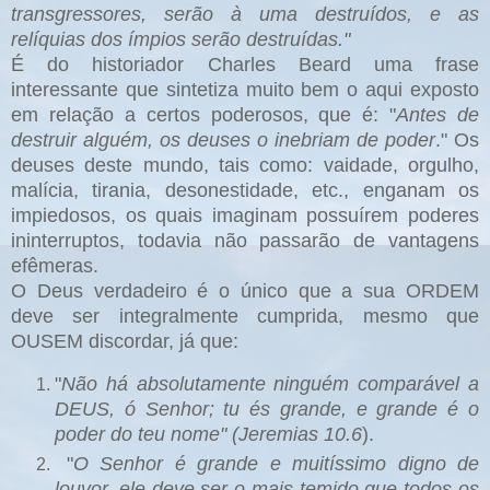
transgressores, serão à uma destruídos, e as
relíquias dos ímpios serão destruídas."
É do
historiador Charles Beard uma frase
interessante que sintetiza muito bem o aqui exposto
em relação a certos poderosos, que é: "
Antes de
destruir alguém, os deuses o inebriam de poder
." Os
deuses deste mundo, tais como: vaidade, orgulho,
malícia, tirania, desonestidade, etc., enganam os
impiedosos, os quais imaginam possuírem poderes
ininterruptos, todavia não passarão de vantagens
efêmeras.
O Deus verdadeiro é o único que a sua ORDEM
deve ser integralmente cumprida, mesmo que
OUSEM discordar, já que:
"
Não há absolutamente ninguém comparável a
DEUS, ó Senhor; tu és grande, e grande é o
poder do teu nome" (Jeremias 10.6
).
"
O Senhor é grande e muitíssimo digno de
louvor, ele deve ser o mais temido que todos os