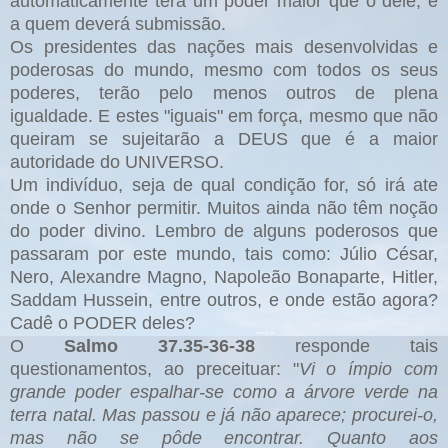
automaticamente terá um poder maior que o dele, e
a quem deverá submissão.
Os presidentes das nações mais desenvolvidas e
poderosas do mundo, mesmo com todos os seus
poderes, terão pelo menos outros de plena
igualdade. E estes "iguais" em força, mesmo que não
queiram se sujeitarão a DEUS que é a maior
autoridade do UNIVERSO.
Um indivíduo, seja de qual condição for, só irá ate
onde o Senhor permitir. Muitos ainda não têm noção
do poder divino. Lembro de alguns poderosos que
passaram por este mundo, tais como: Júlio César,
Nero, Alexandre Magno, Napoleão Bonaparte, Hitler,
Saddam Hussein, entre outros, e onde estão agora?
Cadê o PODER deles?
O
Salmo 37.35-36-38
responde tais
questionamentos, ao preceituar: "
Vi o ímpio com
grande poder espalhar-se como a árvore verde na
terra natal. Mas passou e já não aparece; procurei-o,
mas não se pôde encontrar. Quanto aos