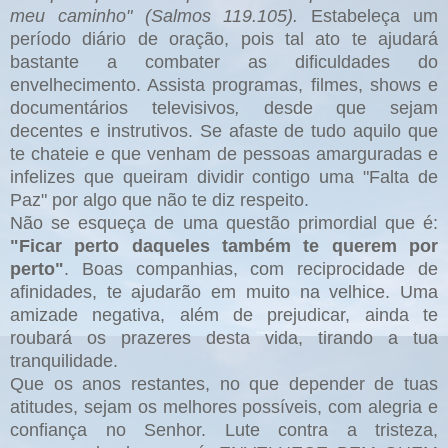
meu caminho" (Salmos 119.105).
Estabeleça um
período diário de oração, pois tal ato te ajudará
bastante a combater as dificuldades do
envelhecimento. Assista programas, filmes, shows e
documentários televisivos
,
desde que sejam
decentes e instrutivos. Se afaste de tudo aquilo que
te chateie e que venham de pessoas amarguradas e
infelizes que queiram dividir contigo uma "Falta de
Paz" por algo que não te diz respeito.
Não se esqueça de uma questão primordial que é:
"Ficar perto daqueles também te querem por
perto"
. Boas companhias, com reciprocidade de
afinidades, te ajudarão em muito na velhice. Uma
amizade negativa, além de prejudicar, ainda te
roubará os prazeres desta vida, tirando a tua
tranquilidade.
Que os anos restantes, no que depender de tuas
atitudes, sejam os melhores possíveis, com alegria e
confiança no Senhor. Lute contra a tristeza,