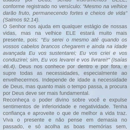
conforme registrado no versículo:
"Mesmo na velhice
darão fruto, permanecendo fortes e cheios de vida"
(Salmos 92.14).
O Senhor nos ajuda em qualquer estágio de nossas
vidas, mas na velhice ELE estará muito mais
presente, pois: "
Eu serei o mesmo até quando os
vossos cabelos brancos chegarem e ainda na idade
avançada Eu vos sustentarei; Eu vos criei e vos
conduzirei; sim, Eu vos levarei e vos livrarei!" (Isaías
46.4)
. Deus nos conhece por dentro e por fora, e
supre todas as necessidades, especialmente ao
envelhecermos. Independe de idade a necessidade
de Deus, mas quanto mais o tempo passa, a procura
por Deus deve ser mais fundamental.
Reconheça o poder divino sobre você e expulse
sentimentos de inferioridade e negatividade. Tenha
confiança e aproveite o que de melhor a vida traz.
Viva o presente e não pense em demasia no
passado, e só acolha as boas memórias sem,