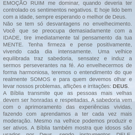
EMOÇÃO RUIM me dominar, quando deveria ter
controlado os sentimentos negativos. E hoje lido bem
com a idade, sempre esperando o melhor de Deus.
Não se tem só desvantagens no envelhecimento.
Você que se preocupa demasiadamente com a
IDADE, tire imediatamente tal pensamento da tua
MENTE. Tenha firmeza e pense positivamente,
vivendo cada dia intensamente. Uma velhice
equilibrada traz sabedoria, sensatez e induz a
sermos perseverantes na fé. Ao envelhecermos de
forma harmoniosa, teremos o entendimento do que
realmente SOMOS e para quem devemos olhar e
levar nossos problemas, aflições e irritações:
DEUS
.
A Bíblia transmite que as pessoas mais velhas
devem ser honradas e respeitadas. A sabedoria vem
com o aprimoramento das experiências vividas,
fazendo com aprendamos a ter cada vez mais
moderação. Mesmo na velhice podemos produzir e
ser ativos. A Bíblia também mostra que idosos são
usados por Deus, sendo instrumentos DELE,