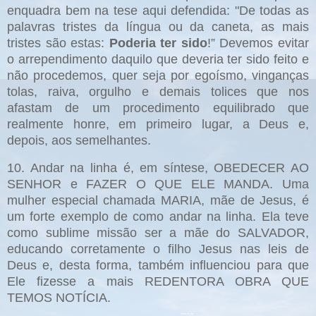
enquadra bem na tese aqui defendida: "De todas as
palavras tristes da língua ou da caneta, as mais
tristes são estas:
Poderia ter sido
!” Devemos evitar
o arrependimento daquilo que deveria ter sido feito e
não procedemos, quer seja por egoísmo, vinganças
tolas, raiva, orgulho e demais tolices que nos
afastam de um procedimento equilibrado que
realmente honre, em primeiro lugar, a Deus e,
depois, aos semelhantes.
10. Andar na linha é, em síntese, OBEDECER AO
SENHOR e FAZER O QUE ELE MANDA. Uma
mulher especial chamada MARIA, mãe de Jesus, é
um forte exemplo de como andar na linha. Ela teve
como sublime missão ser a mãe do SALVADOR,
educando corretamente o filho Jesus nas leis de
Deus e, desta forma, também influenciou para que
Ele fizesse a mais REDENTORA OBRA QUE
TEMOS NOTÍCIA.