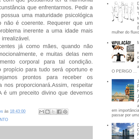
unstância que enfrentarmos. Pedir a
 possua uma maturidade psicológica
o não é coerente.
Requerer que um
problema inerente a uma idade mais
mulher do fluxo
rrealizável.
centes já como mães, quando não
mocionalmente, e muitas delas nem
ento corporal para tal condição.
propício para tudo será oportuno e
O PERIGO ...
ejamos prontos para receber os
 nos proporcionará.Assim, respeitar
é um preceito divino que devemos
em importânci
es
às
18:43:00
passar por uma 
NTO