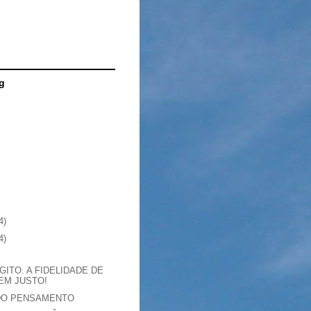
g
4)
4)
GITO. A FIDELIDADE DE
EM JUSTO!
DO PENSAMENTO