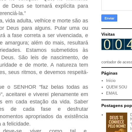
 de Deus se tornará explícita para
renciá-la.”
a, vida adulta, velhice e morte são as
por Deus para alguns. Pular uma ou
Visitas
rá a fase correta a ser vivenciada, e
o e amargura; além do mais, resultará
riedades. Estamos submetidos às
 Deus. São leis de nascimento, de
contador de aces
uridade e de morte. A natureza tem
es, seus ritmos, e devemos respeitá-
Páginas
Início
ue o SENHOR "faz belas todas as
QUEM SOU
EMAIL
, aceitarei e viverei plenamente em
 em cada estação da vida. Saber
Postagens pop
ites de cada fase e desfrutar
momentos apropriados da existência
 a felicidade.
, deve-se viver como tal e,