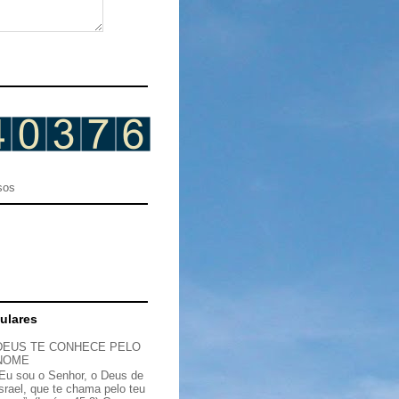
sos
ulares
DEUS TE CONHECE PELO
NOME
“Eu sou o Senhor, o Deus de
Israel, que te chama pelo teu