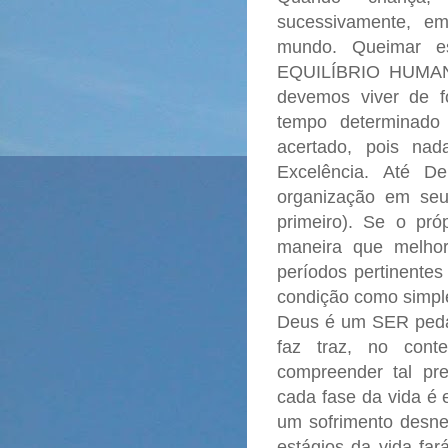
sucessivamente, e
mundo. Queimar e
EQUILÍBRIO HUMANO
devemos viver de 
tempo determinado
acertado, pois nad
Excelência.
Até De
organização em seu
primeiro). Se o pr
maneira que melhor
períodos pertinente
condição como simple
Deus é um SER pedag
faz traz, no cont
compreender tal pr
cada fase da vida é 
um sofrimento desne
estágios da vida fa