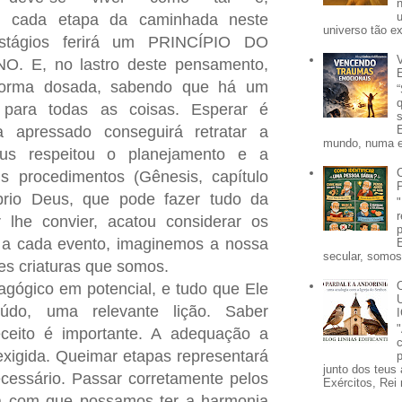
m cada etapa da caminhada neste
universo tão e
stágios ferirá um PRINCÍPIO DO
. E, no lastro deste pensamento,
forma dosada, sabendo que há um
 para todas as coisas. Esperar é
a apressado conseguirá retratar a
mundo, numa e
us respeitou o planejamento e a
s procedimentos (Gênesis, capítulo
óprio Deus, que pode fazer tudo da
 lhe convier, acatou considerar os
s a cada evento, imaginemos a nossa
secular, somos 
s criaturas que somos.
ógico em potencial, e tudo que Ele
eúdo, uma relevante lição. Saber
eceito é importante. A adequação a
exigida. Queimar etapas representará
p
junto dos teus 
cessário.
Passar corretamente pelos
Exércitos, Rei 
rá com que possamos ter a harmonia