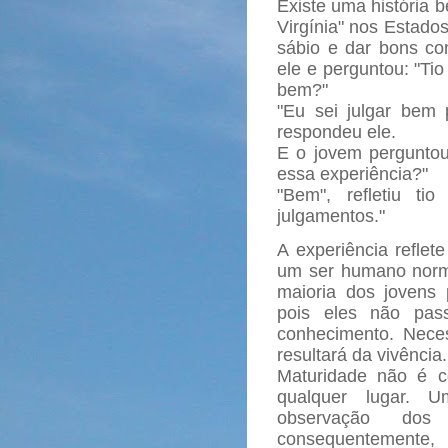
Existe uma história
Virgínia" nos Estado
sábio e dar bons con
ele e perguntou: "Ti
bem?"
"Eu sei julgar bem 
respondeu ele.
E o jovem pergunto
essa experiência?"
"Bem", refletiu t
julgamentos."
A experiência reflet
um ser humano norma
maioria dos jovens
pois eles não pas
conhecimento. Nece
resultará da vivência
Maturidade não é 
qualquer lugar. 
observação dos 
consequentemente,