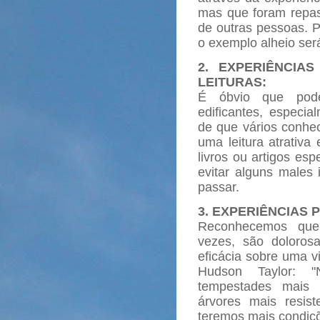
mas que foram repas
de outras pessoas. P
o exemplo alheio ser
2. EXPERIÊNCIA
LEITURAS:
É óbvio que pode
edificantes, especia
de que vários conhec
uma leitura atrativa
livros ou artigos es
evitar alguns males 
passar.
3. EXPERIÊNCIAS 
Reconhecemos que 
vezes, são doloros
eficácia sobre uma v
Hudson Taylor: 
tempestades mais 
árvores mais resist
teremos mais condiçõ