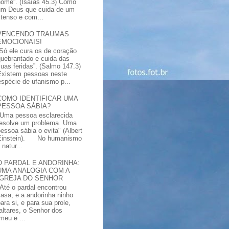
nome”. (Isaías 45.3) Como
um Deus que cuida de um
xtenso e com...
VENCENDO TRAUMAS
EMOCIONAIS!
“Só ele cura os de coração
quebrantado e cuida das
suas feridas”. (Salmo 147.3)
Existem pessoas neste
spécie de ufanismo p...
COMO IDENTIFICAR UMA
PESSOA SÁBIA?
"Uma pessoa esclarecida
resolve um problema. Uma
pessoa sábia o evita" (Albert
Einstein). No humanismo
natur...
O PARDAL E ANDORINHA:
UMA ANALOGIA COM A
IGREJA DO SENHOR
"Até o pardal encontrou
casa, e a andorinha ninho
ara si, e para sua prole,
altares, o Senhor dos
meu e ...