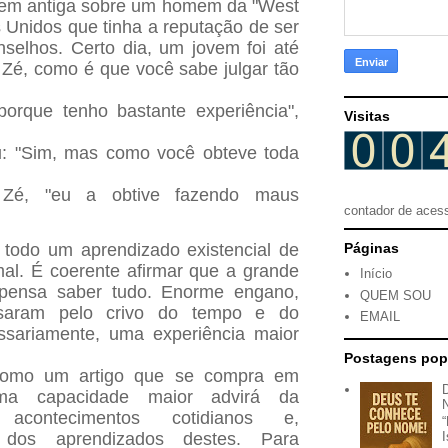
 bem antiga sobre um homem da "West
s Unidos que tinha a reputação de ser
selhos. Certo dia, um jovem foi até
o Zé, como é que você sabe julgar tão
porque tenho bastante experiência",
Visitas
u: "Sim, mas como você obteve toda
io Zé, "eu a obtive fazendo maus
contador de aces
e todo um aprendizado existencial de
Páginas
l. É coerente afirmar que a grande
Início
 pensa saber tudo. Enorme engano,
QUEM SOU
saram pelo crivo do tempo e do
EMAIL
ssariamente, uma experiência maior
.
Postagens pop
como um artigo que se compra em
Uma capacidade maior advirá da
acontecimentos cotidianos e,
 dos aprendizados destes. Para