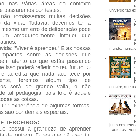
ão nas várias áreas do contexto
e passaremos por testes.
universo tão e
 não tomássemos muitas decisões
io da vida. Todavia, devemos ter a
é mesmo um erro de deliberação pode
r um amadurecimento interior que
atinos.
vida: "Viver é aprender." E as nossas
mundo, numa e
o impactos sobre as decisões que
bem atento ao que estás passando
 isso poderá refletir no teu futuro. O
 e acredita que nada acontece por
mente, teremos algum tipo de
os será de grande valia, e não
secular, somos 
e tal pedagogia, pois tolo é aquele
odas as coisas.
irir experiência de algumas formas;
as são por demais especiais:
p
DE TERCEIROS:
junto dos teus 
ue possui a grandeza de aprender
Exércitos, Rei 
ia de outrem. Dores que não sentiu,