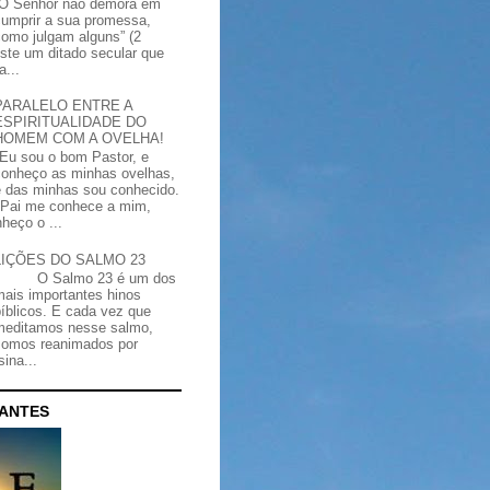
“O Senhor não demora em
cumprir a sua promessa,
como julgam alguns” (2
iste um ditado secular que
a...
PARALELO ENTRE A
ESPIRITUALIDADE DO
HOMEM COM A OVELHA!
"Eu sou o bom Pastor, e
conheço as minhas ovelhas,
e das minhas sou conhecido.
Pai me conhece a mim,
heço o ...
LIÇÕES DO SALMO 23
O Salmo 23 é um dos
mais importantes hinos
bíblicos. E cada vez que
meditamos nesse salmo,
somos reanimados por
ina...
CANTES