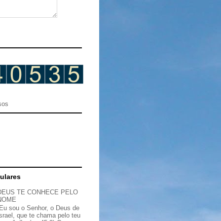
sos
ulares
DEUS TE CONHECE PELO
NOME
“Eu sou o Senhor, o Deus de
Israel, que te chama pelo teu