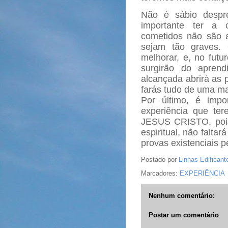
Não é sábio despre
importante ter a 
cometidos não são 
sejam tão graves. 
melhorar, e, no futu
surgirão do aprend
alcançada abrirá as 
farás tudo de uma ma
Por último, é imp
experiência que te
JESUS CRISTO, pois
espiritual, não faltar
provas existenciais 
Postado por
Linhas Edificant
Marcadores:
EXPERIÊNCIA
Nenhum comentário:
Postar um comentário