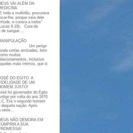
DEUS VAI ALÉM DA
MEDICINA
“E toda a multidão, procurava
tocar-lhe; porque saía dele
virtude, e curava a todos”
(Lucas 6.19). Cura da
 de sangue ...
MANIPULAÇÃO
Um perigo
ronda certas amizades, bem
como muitos
relacionamentos, inclusive
aqueles mais íntimos, que é:
JOSÉ DO EGITO. A
FIDELIDADE DE UM
HOMEM JUSTO!
José foi governador do Egito
Antigo por volta do ano 1670
a.C. Era o segundo homem
a daquela nação. Após
série...
DEUS NÃO DEMORA EM
CUMPRIR A SUA
PROMESSA!