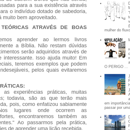
sadas para a sua existência através
ara o indivíduo dotado de sabedoria,
á muito bem aproveitado.
S TEÓRICAS ATRAVÉS DE BOAS
mulher do fluxo
mos aprender ao lermos livros
lmente a Bíblia. Não restam dúvidas
imentos serão adquiridos através de
 e interessante. Isso ajuda muito! Em
peciais, teremos exemplos que podem
O PERIGO ...
indesejáveis, pelos quais evitaremos
PRÁTICAS:
as experiências práticas, muitas
as; todavia, são as que terão mais
em importânci
ida, pois, como enfatizou sabiamente
passar por uma 
"Nos lugares onde ocorrem as
fortes, encontraremos também as
entes." Ao passarmos pela prática,
es de aprender uma lição recebida.