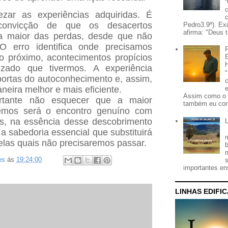
zar as experiências adquiridas. É
convicção de que os desacertos
Pedro3.9ª). Ex
afirma: "Deus t
a maior das perdas, desde que não
O erro identifica onde precisamos
ro próximo, acontecimentos propícios
izado que tivermos. A experiência
portas do autoconhecimento e, assim,
neira melhor e mais eficiente.
Assim como o 
ortante não esquecer que a maior
também eu con
remos será o encontro genuíno com
, na essência desse descobrimento
á a sabedoria essencial que substituirá
pelas quais não precisaremos passar.
es
às
19:24:00
importantes ens
LINHAS EDIFI