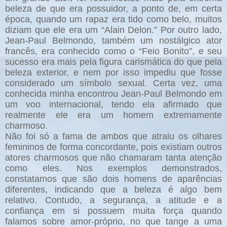
beleza de que era possuidor, a ponto de, em certa
época, quando um rapaz era tido como belo, muitos
diziam que ele era um “Alain Delon.” Por outro lado,
Jean-Paul Belmondo, também um nostálgico ator
francês, era conhecido como o “Feio Bonito”, e seu
sucesso era mais pela figura carismática do que pela
beleza exterior, e nem por isso impediu que fosse
considerado um símbolo sexual. Certa vez, uma
conhecida minha encontrou Jean-Paul Belmondo em
um voo internacional, tendo ela afirmado que
realmente ele era um homem extremamente
charmoso.
Não foi só a fama de ambos que atraiu os olhares
femininos de forma concordante, pois existiam outros
atores charmosos que não chamaram tanta atenção
como eles. Nos exemplos demonstrados,
constatamos que são dois homens de aparências
diferentes, indicando que a beleza é algo bem
relativo. Contudo, a segurança, a atitude e a
confiança em si possuem muita força quando
falamos sobre amor-próprio, no que tange a uma