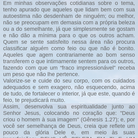
Em minhas observações cotidianas sobre o tema,
tenho apurado que aqueles que lidam bem com sua
autoestima não desdenham de ninguém; ou melhor,
não se preocupam em demasia com a própria beleza
ou a do semelhante, já que simplesmente se gostam
e não dão a mínima para o que os outros acham.
Quem se sente satisfeito nessa área não procura
classificar alguém como feio ou que não é bonito.
Aqueles que agem contrariamente ao bom senso
transferem o que intimamente sentem para os outros,
fazendo com que um “fraco impressionável” receba
um peso que não lhe pertence.
Valorize-se e cuide do seu corpo, com os cuidados
adequados e sem exagero, não esquecendo, acima
de tudo, de fortalecer o interior, já que este, quando é
feio, te prejudicará muito.
Assim, desenvolva sua espiritualidade junto ao
Senhor Jesus, colocando no coração que: "Deus
criou o homem à sua imagem" (Gênesis 1.27); e, por
você ser semelhança de Deus, creia que reflete um
pouco da glória Dele e, em meio às suas