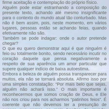
firme aceitação e contemplação do próprio físico.
Alguém pode estar estranhando a composição do
presente texto, achando até mesmo insignificante
para o contexto do mundo atual tão conturbado. Mas
não é bem assim, pois, neste momento, em vários
lugares, pessoas estão se achando feias, quando
efetivamente não são.
Também se pode indagar: onde o autor pretende
chegar?
O que eu quero demonstrar aqui é que ninguém é
feio ou totalmente bonito, sendo necessário incutir no
coração daquele que pensa negativamente a
respeito de sua aparência um amor particular que
supere qualquer indício de baixa autoestima.
Embora a beleza de alguém possa transparecer para
muitos, ela não se tornará absoluta. Afirmo isso por
uma simples constatação: “Por mais belo que sejas,
alguém não achará isso.” O mais importante é
reconhecermos que somos criação de Deus, e Ele
não nos criou para nos acharmos “patinhos feios”. É
coerente que não devemos ter a presunção de