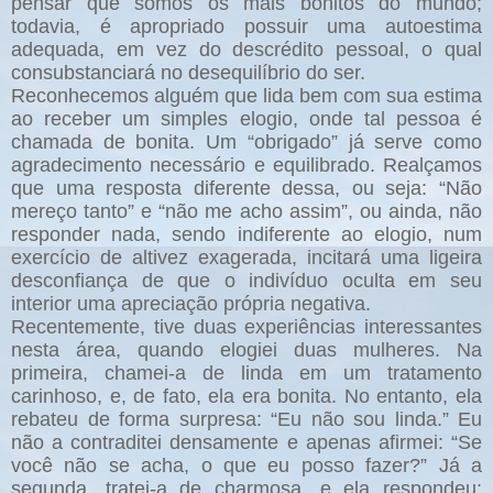
pensar que somos os mais bonitos do mundo;
todavia, é apropriado possuir uma autoestima
adequada, em vez do descrédito pessoal, o qual
consubstanciará no desequilíbrio do ser.
Reconhecemos alguém que lida bem com sua estima
ao receber um simples elogio, onde tal pessoa é
chamada de bonita. Um “obrigado” já serve como
agradecimento necessário e equilibrado. Realçamos
que uma resposta diferente dessa, ou seja: “Não
mereço tanto” e “não me acho assim”, ou ainda, não
responder nada, sendo indiferente ao elogio, num
exercício de altivez exagerada, incitará uma ligeira
desconfiança de que o indivíduo oculta em seu
interior uma apreciação própria negativa.
Recentemente, tive duas experiências interessantes
nesta área, quando elogiei duas mulheres. Na
primeira, chamei-a de linda em um tratamento
carinhoso, e, de fato, ela era bonita. No entanto, ela
rebateu de forma surpresa: “Eu não sou linda.” Eu
não a contraditei densamente e apenas afirmei: “Se
você não se acha, o que eu posso fazer?” Já a
segunda, tratei-a de charmosa, e ela respondeu: