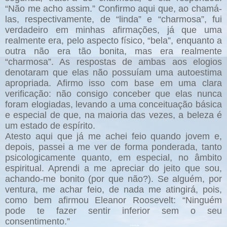
“Não me acho assim.” Confirmo aqui que, ao chamá-
las, respectivamente, de “linda” e “charmosa”, fui
verdadeiro em minhas afirmações, já que uma
realmente era, pelo aspecto físico, “bela”, enquanto a
outra não era tão bonita, mas era realmente
“charmosa”. As respostas de ambas aos elogios
denotaram que elas não possuíam uma autoestima
apropriada. Afirmo isso com base em uma clara
verificação: não consigo conceber que elas nunca
foram elogiadas, levando a uma conceituação básica
e especial de que, na maioria das vezes, a beleza é
um estado de espírito.
Atesto aqui que já me achei feio quando jovem e,
depois, passei a me ver de forma ponderada, tanto
psicologicamente quanto, em especial, no âmbito
espiritual. Aprendi a me apreciar do jeito que sou,
achando-me bonito (por que não?). Se alguém, por
ventura, me achar feio, de nada me atingirá, pois,
como bem afirmou Eleanor Roosevelt: “Ninguém
pode te fazer sentir inferior sem o seu
consentimento.”