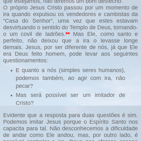
que estejamos, não teremos um bom desfecho.
O próprio Jesus Cristo passou por um momento de
ira quando expulsou os vendedores e cambistas da
"Casa do Senhor", uma vez que estes estavam
desvirtuando o sentido do Templo de Deus, tornando-
o um covil de ladrões.
**
Mas Ele, como santo e
perfeito, não deixou que a ira o levasse longe
demais. Jesus, por ser diferente de nós, já que Ele
era Deus feito homem, pode levar aos seguintes
questionamentos:
E quanto a nós (simples seres humanos),
podemos também, ao agir com ira, não
pecar?
Mas será possível ser um imitador de
Cristo?
Evidente que a resposta para duas questões é sim.
Podemos imitar Jesus porque o Espírito Santo nos
capacita para tal. Não desconhecemos a dificuldade
de andar como Ele andou, mas, por outro lado, é