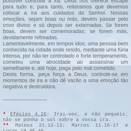
possível controlar a ira. Deus nos oferece escape
para tudo e, para tanto, reiteramos que devemos
colocar a ira aos cuidados do Senhor. Nossas
emoções, sejam boas ou más, devem passar pelo
crivo divino e só depois ser externadas. Se forem
boas, devem ser comemoradas; se forem más,
devidamente refreadas.
Lamentavelmente, em tempos idos, uma pessoa bem
conhecida na cidade onde resido, mediante uma fúria
intensa, por não ter controlado o forte temperamento,
cometeu uma atrocidade ao assassinar um
semelhante e, até hoje, paga pelo mal cometido.
Desta forma, peça força a Deus, controle-se em
momentos de ira e não dê vazão a uma emoção tão
negativa e destruidora.
_______________
*
Efésios 4.26
: Irai-vos, e não pequeis;
não se ponha o sol sobre a vossa ira.
**
Mateus 21.12-13; Marcos 11.15-17 e
Lucas 19.45-46.