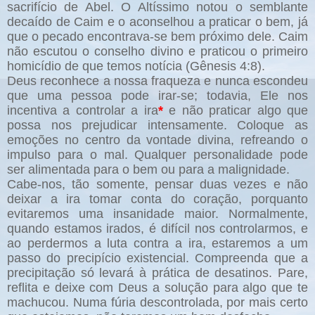
sacrifício de Abel. O Altíssimo notou o semblante
decaído de Caim e o aconselhou a praticar o bem, já
que o pecado encontrava-se bem próximo dele. Caim
não escutou o conselho divino e praticou o primeiro
homicídio de que temos notícia (Gênesis 4:8).
Deus reconhece a nossa fraqueza e nunca escondeu
que uma pessoa pode irar-se; todavia, Ele nos
incentiva a controlar a ira
*
e não praticar algo que
possa nos prejudicar intensamente. Coloque as
emoções no centro da vontade divina, refreando o
impulso para o mal. Qualquer personalidade pode
ser alimentada para o bem ou para a malignidade.
Cabe-nos, tão somente, pensar duas vezes e não
deixar a ira tomar conta do coração, porquanto
evitaremos uma insanidade maior. Normalmente,
quando estamos irados, é difícil nos controlarmos, e
ao perdermos a luta contra a ira, estaremos a um
passo do precipício existencial. Compreenda que a
precipitação só levará à prática de desatinos. Pare,
reflita e deixe com Deus a solução para algo que te
machucou. Numa fúria descontrolada, por mais certo