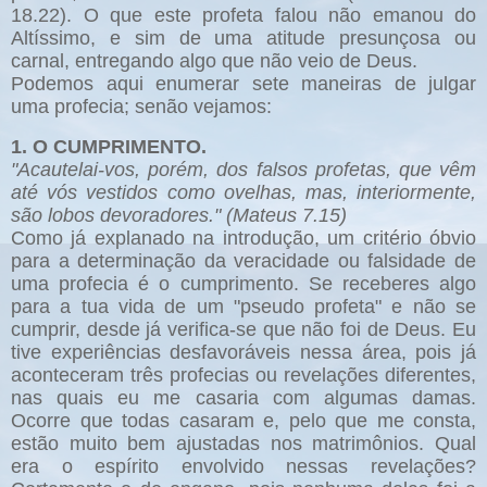
18.22). O que este profeta falou não emanou do
Altíssimo, e sim de uma atitude presunçosa ou
carnal, entregando algo que não veio de Deus.
Podemos aqui enumerar sete maneiras de julgar
uma profecia; senão vejamos:
1. O CUMPRIMENTO.
"Acautelai-vos, porém, dos falsos profetas, que vêm
até vós vestidos como ovelhas, mas, interiormente,
são lobos devoradores." (Mateus 7.15)
Como já explanado na introdução, um critério óbvio
para a determinação da veracidade ou falsidade de
uma profecia é o cumprimento. Se receberes algo
para a tua vida de um "pseudo profeta" e não se
cumprir, desde já verifica-se que não foi de Deus. Eu
tive experiências desfavoráveis nessa área, pois já
aconteceram três profecias ou revelações diferentes,
nas quais eu me casaria com algumas damas.
Ocorre que todas casaram e, pelo que me consta,
estão muito bem ajustadas nos matrimônios. Qual
era o espírito envolvido nessas revelações?