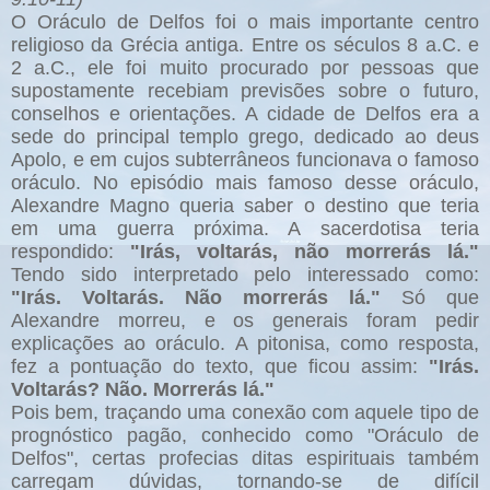
O Oráculo de Delfos foi o mais importante centro
religioso da Grécia antiga. Entre os séculos 8 a.C. e
2 a.C., ele foi muito procurado por pessoas que
supostamente recebiam previsões sobre o futuro,
conselhos e orientações. A cidade de Delfos era a
sede do principal templo grego, dedicado ao deus
Apolo, e em cujos subterrâneos funcionava o famoso
oráculo. No episódio mais famoso desse oráculo,
Alexandre Magno queria saber o destino que teria
em uma guerra próxima. A sacerdotisa teria
respondido:
"Irás, voltarás, não morrerás lá."
Tendo sido interpretado pelo interessado como:
"Irás. Voltarás. Não morrerás lá."
Só que
Alexandre morreu, e os generais foram pedir
explicações ao oráculo. A pitonisa, como resposta,
fez a pontuação do texto, que ficou assim:
"Irás.
Voltarás? Não. Morrerás lá."
Pois bem, traçando uma conexão com aquele tipo de
prognóstico pagão, conhecido como "Oráculo de
Delfos", certas profecias ditas espirituais também
carregam dúvidas, tornando-se de difícil