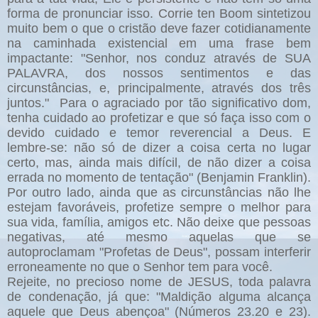
forma de pronunciar isso. Corrie ten Boom sintetizou
muito bem o que o cristão deve fazer cotidianamente
na caminhada existencial em uma frase bem
impactante: "Senhor, nos conduz através de SUA
PALAVRA, dos nossos sentimentos e das
circunstâncias, e, principalmente, através dos três
juntos." Para o agraciado por tão significativo dom,
tenha cuidado ao profetizar e que só faça isso com o
devido cuidado e temor reverencial a Deus. E
lembre-se: não só de dizer a coisa certa no lugar
certo, mas, ainda mais difícil, de não dizer a coisa
errada no momento de tentação" (Benjamin Franklin).
Por outro lado, ainda que as circunstâncias não lhe
estejam favoráveis, profetize sempre o melhor para
sua vida, família, amigos etc. Não deixe que pessoas
negativas, até mesmo aquelas que se
autoproclamam "Profetas de Deus", possam interferir
erroneamente no que o Senhor tem para você.
Rejeite, no precioso nome de JESUS, toda palavra
de condenação, já que: "Maldição alguma alcança
aquele que Deus abençoa" (Números 23.20 e 23).