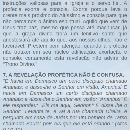
instruções valiosas para a Igreja e o servo fiel. A
profecia exorta e consola. Exorta porque leva o
crente mais próximo do Altíssimo e consola para que
não percamos o ânimo espiritual. Aquilo que vem de
Deus traz paz, mesmo que possa até machucar, já
que a graça divina trará um lenitivo santo que
anestesiará até aquilo que, aos nossos olhos, não é
favorável. Prestem bem atenção: quando a profecia
não trouxer em seu núcleo edificação, exortação e
consolo, certamente esta revelação não advirá do
"Trono Divino."
7. A REVELAÇÃO PROFÉTICA NÃO É CONFUSA.
"E havia em Damasco um certo discípulo chamado
Ananias; e disse-lhe o Senhor em visão: Ananias! E
havia em Damasco um certo discípulo chamado
Ananias; e disse-lhe o Senhor em visão: "Ananias!" E
ele respondeu: "Eis-me aqui, Senhor." E disse-lhe o
Senhor: "Levanta-te, e vai à rua chamada Direita, e
pergunta em casa de Judas por um homem de Tarso
chamado Saulo; pois eis que ele está orando." (Atos
9.10-11)