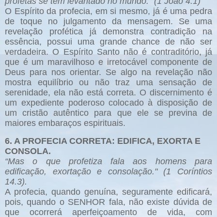
profetas se têm levantado no mundo." (1 João 4.1)
O Espírito da profecia, em si mesmo, já é uma pedra
de toque no julgamento da mensagem. Se uma
revelação profética já demonstra contradição na
essência, possui uma grande chance de não ser
verdadeira. O Espírito Santo não é contraditório, já
que é um maravilhoso e irretocável componente de
Deus para nos orientar. Se algo na revelação não
mostra equilíbrio ou não traz uma sensação de
serenidade, ela não está correta. O discernimento é
um expediente poderoso colocado à disposição de
um cristão autêntico para que ele se previna de
maiores embaraços espirituais.
6. A PROFECIA CORRETA: EDIFICA, EXORTA E
CONSOLA.
“Mas o que profetiza fala aos homens para
edificação, exortação e consolação." (1 Coríntios
14.3).
A profecia, quando genuína, seguramente edificará,
pois, quando o SENHOR fala, não existe dúvida de
que ocorrerá aperfeiçoamento de vida, com