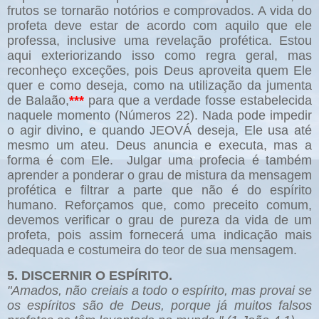
frutos se tornarão notórios e comprovados. A vida do
profeta deve estar de acordo com aquilo que ele
professa, inclusive uma revelação profética. Estou
aqui exteriorizando isso como regra geral, mas
reconheço exceções, pois Deus aproveita quem Ele
quer e como deseja, como na utilização da jumenta
de Balaão,
***
para que a verdade fosse estabelecida
naquele momento (Números 22). Nada pode impedir
o agir divino, e quando JEOVÁ deseja, Ele usa até
mesmo um ateu. Deus anuncia e executa, mas a
forma é com Ele. Julgar uma profecia é também
aprender a ponderar o grau de mistura da mensagem
profética e filtrar a parte que não é do espírito
humano. Reforçamos que, como preceito comum,
devemos verificar o grau de pureza da vida de um
profeta, pois assim fornecerá uma indicação mais
adequada e costumeira do teor de sua mensagem.
5. DISCERNIR O ESPÍRITO.
"Amados, não creiais a todo o espírito, mas provai se
os espíritos são de Deus, porque já muitos falsos