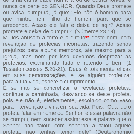
de uma carnalidade humana ou de outras fontes, e
nunca da parte do SENHOR. Quando Deus promete
ou avisa, cumprirá, já que: "Ele não é homem para
que minta, nem filho de homem para que se
arrependa. Acaso ele fala e deixa de agir? Acaso
promete e deixa de cumprir?" (Números 23.19).
Muitos abusam a torto e a direito
**
deste dom, com
revelação de profecias incorretas, trazendo sérios
prejuízos para alguns membros, até mesmo para a
Igreja, mas nem por isso devemos desprezar as
profecias, examinando tudo e retendo o bem (1
Tessalonicenses 5.20-21). Deus é totalmente eficaz
em suas demonstrações, e, se alguém profetizar
para a tua vida, espere o cumprimento.
E se não se concretizar a revelação profética,
continue a caminhada, desviando-se deste profeta,
pois ele não é, efetivamente, escolhido como vaso
para intervenção divina em sua vida. Pois: "Quando o
profeta falar em nome do Senhor, e essa palavra não
se cumprir, nem suceder assim; esta é palavra que o
Senhor não falou; com soberba a falou aquele
profeta; não tenhas temor dele" (Deuteronômio