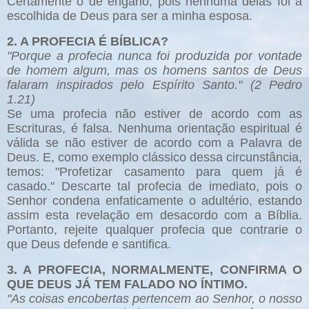
Certamente o de engano, pois nenhuma delas foi a
escolhida de Deus para ser a minha esposa.
2. A PROFECIA É BÍBLICA?
"Porque a profecia nunca foi produzida por vontade
de homem algum, mas os homens santos de Deus
falaram inspirados pelo Espírito Santo." (2 Pedro
1.21)
Se uma profecia não estiver de acordo com as
Escrituras, é falsa. Nenhuma orientação espiritual é
válida se não estiver de acordo com a Palavra de
Deus. E, como exemplo clássico dessa circunstância,
temos: "Profetizar casamento para quem já é
casado." Descarte tal profecia de imediato, pois o
Senhor condena enfaticamente o adultério, estando
assim esta revelação em desacordo com a Bíblia.
Portanto, rejeite qualquer profecia que contrarie o
que Deus defende e santifica.
3. A PROFECIA, NORMALMENTE, CONFIRMA O
QUE DEUS JÁ TEM FALADO NO ÍNTIMO.
"As coisas encobertas pertencem ao Senhor, o nosso