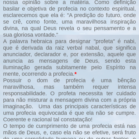
nossa opinião sobre a matéria. Como definição
basilar e objetiva de profecia no contexto espiritual,
esclarecemos que ela é: "A predição do futuro, onde
se crê, como fonte, uma maravilhosa inspiração
divina, na qual Deus revela o seu pensamento e a
sua gloriosa vontade."
A palavra hebraica para designar "profeta" é nabi,
que é derivada da raiz verbal nabal, que significa
anunciador, declarador e, por extensão, aquele que
anuncia as mensagens de Deus, sendo esta
iluminação gerada subitamente pelo Espírito na
mente, ocorrendo a profecia.
*
Possuir o dom de profecia é uma bênção
maravilhosa, mas também requer intensa
responsabilidade. O profeta necessita ter cuidado
para não misturar a mensagem divina com a própria
imaginação. Uma das principais características de
uma profecia equivocada é que ela não se cumpre.
Coerente e racional tal constatação!
O tempo de cumprimento de uma profecia está nas
mãos de Deus, e, caso ela não se efetive, será fruto