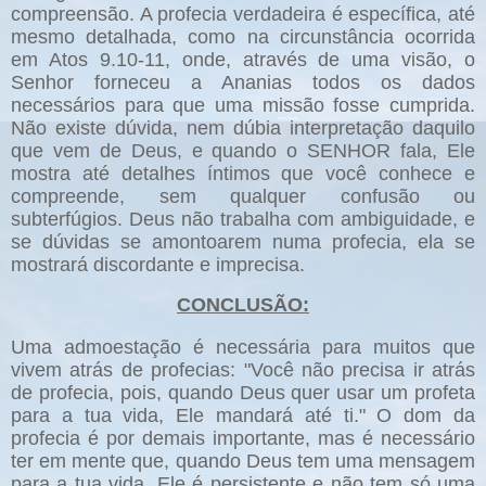
compreensão. A profecia verdadeira é específica, até
mesmo detalhada, como na circunstância ocorrida
em Atos 9.10-11, onde, através de uma visão, o
Senhor forneceu a Ananias todos os dados
necessários para que uma missão fosse cumprida.
Não existe dúvida, nem dúbia interpretação daquilo
que vem de Deus, e quando o SENHOR fala, Ele
mostra até detalhes íntimos que você conhece e
compreende, sem qualquer confusão ou
subterfúgios. Deus não trabalha com ambiguidade, e
se dúvidas se amontoarem numa profecia, ela se
mostrará discordante e imprecisa.
CONCLUSÃO:
Uma admoestação é necessária para muitos que
vivem atrás de profecias: "Você não precisa ir atrás
de profecia, pois, quando Deus quer usar um profeta
para a tua vida, Ele mandará até ti." O dom da
profecia é por demais importante, mas é necessário
ter em mente que, quando Deus tem uma mensagem
para a tua vida, Ele é persistente e não tem só uma