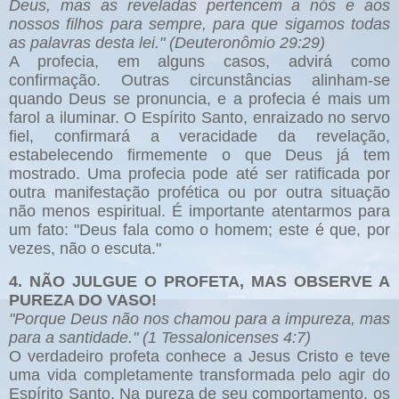
Deus, mas as reveladas pertencem a nós e aos
nossos filhos para sempre, para que sigamos todas
as palavras desta lei." (Deuteronômio 29:29)
A profecia, em alguns casos, advirá como
confirmação. Outras circunstâncias alinham-se
quando Deus se pronuncia, e a profecia é mais um
farol a iluminar. O Espírito Santo, enraizado no servo
fiel, confirmará a veracidade da revelação,
estabelecendo firmemente o que Deus já tem
mostrado. Uma profecia pode até ser ratificada por
outra manifestação profética ou por outra situação
não menos espiritual. É importante atentarmos para
um fato: "Deus fala como o homem; este é que, por
vezes, não o escuta."
4. NÃO JULGUE O PROFETA, MAS OBSERVE A
PUREZA DO VASO!
"Porque Deus não nos chamou para a impureza, mas
para a santidade." (1 Tessalonicenses 4:7)
O verdadeiro profeta conhece a Jesus Cristo e teve
uma vida completamente transformada pelo agir do
Espírito Santo. Na pureza de seu comportamento, os