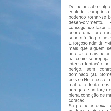
Deliberar sobre algo
contudo, cumprir o 
podendo tornar-se b
desenvolvimento.
conseguindo fazer i
ocorre uma forte re
superará tão prejudici
É forçoso admitir: "
mais que alguém se
ante algo mais poten
há como sobrepujar
intensa tentação po
perigo, sem contr
dominado (a). Some
pois só Nele existe a
mal que tenta nos 
agrega a sua força 
plena condição de man
coração.
Se prometes deixar d
na força divina e n