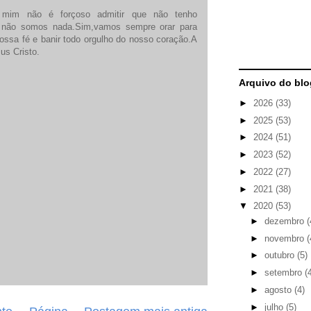
ra mim não é forçoso admitir que não tenho
 não somos nada.Sim,vamos sempre orar para
ossa fé e banir todo orgulho do nosso coração.A
us Cristo.
Arquivo do blo
►
2026
(33)
►
2025
(53)
►
2024
(51)
►
2023
(52)
►
2022
(27)
►
2021
(38)
▼
2020
(53)
►
dezembro
(
►
novembro
(
►
outubro
(5)
►
setembro
(
►
agosto
(4)
►
julho
(5)