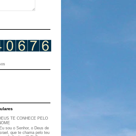
sos
ulares
DEUS TE CONHECE PELO
NOME
“Eu sou o Senhor, o Deus de
Israel, que te chama pelo teu