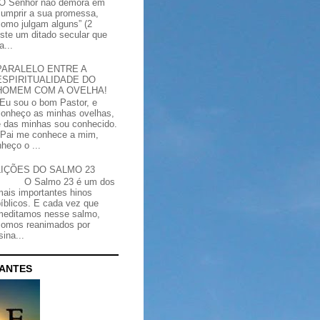
“O Senhor não demora em
cumprir a sua promessa,
como julgam alguns” (2
iste um ditado secular que
a...
PARALELO ENTRE A
ESPIRITUALIDADE DO
HOMEM COM A OVELHA!
"Eu sou o bom Pastor, e
conheço as minhas ovelhas,
e das minhas sou conhecido.
Pai me conhece a mim,
heço o ...
LIÇÕES DO SALMO 23
O Salmo 23 é um dos
mais importantes hinos
bíblicos. E cada vez que
meditamos nesse salmo,
somos reanimados por
ina...
CANTES