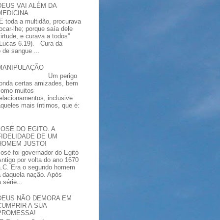
DEUS VAI ALÉM DA
MEDICINA
“E toda a multidão, procurava
tocar-lhe; porque saía dele
virtude, e curava a todos”
(Lucas 6.19). Cura da
 de sangue ...
MANIPULAÇÃO
Um perigo
ronda certas amizades, bem
como muitos
relacionamentos, inclusive
aqueles mais íntimos, que é:
JOSÉ DO EGITO. A
FIDELIDADE DE UM
HOMEM JUSTO!
José foi governador do Egito
Antigo por volta do ano 1670
a.C. Era o segundo homem
a daquela nação. Após
série...
DEUS NÃO DEMORA EM
CUMPRIR A SUA
PROMESSA!