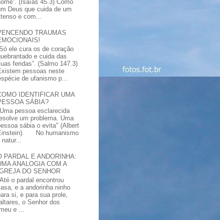
nome”. (Isaías 45.3) Como
um Deus que cuida de um
xtenso e com...
VENCENDO TRAUMAS
EMOCIONAIS!
“Só ele cura os de coração
quebrantado e cuida das
suas feridas”. (Salmo 147.3)
Existem pessoas neste
spécie de ufanismo p...
COMO IDENTIFICAR UMA
PESSOA SÁBIA?
"Uma pessoa esclarecida
resolve um problema. Uma
pessoa sábia o evita" (Albert
Einstein). No humanismo
natur...
O PARDAL E ANDORINHA:
UMA ANALOGIA COM A
IGREJA DO SENHOR
"Até o pardal encontrou
casa, e a andorinha ninho
ara si, e para sua prole,
altares, o Senhor dos
meu e ...