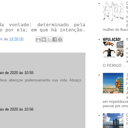
 vontade; determinado pela
mulher do fluxo
o por ela; em que há intenção.
es
às
19:58:00
O PERIGO ...
io de 2020 às 10:55
eus abençoe poderosamente sua vida. Abraço
em importânci
passar por uma 
io de 2020 às 10:56