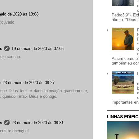
aio de 2020 às 13:08
Pedro3.9ª). Ex
afirma: "Deus t
 louvado
es
19 de maio de 2020 às 07:05
lo carinho.
Assim como o 
também eu con
o
23 de maio de 2020 às 08:27
 que Deus tem te dado expiração grandemente,
 querido irmão. Deus é contigo.
importantes ens
LINHAS EDIFI
es
23 de maio de 2020 às 08:31
Deus te abençoe!