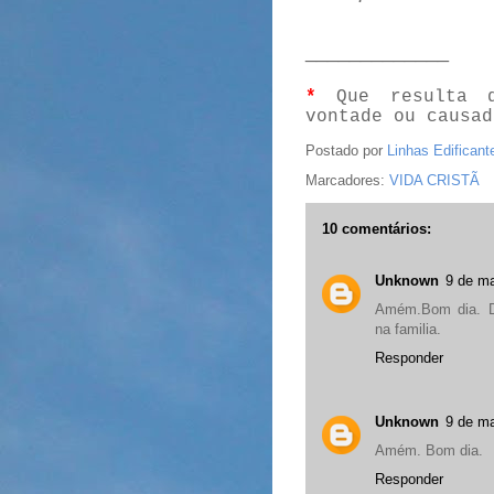
_____________
*
Que resulta da
vontade ou causad
Postado por
Linhas Edificant
Marcadores:
VIDA CRISTÃ
10 comentários:
Unknown
9 de ma
Amém.Bom dia. D
na familia.
Responder
Unknown
9 de ma
Amém. Bom dia.
Responder