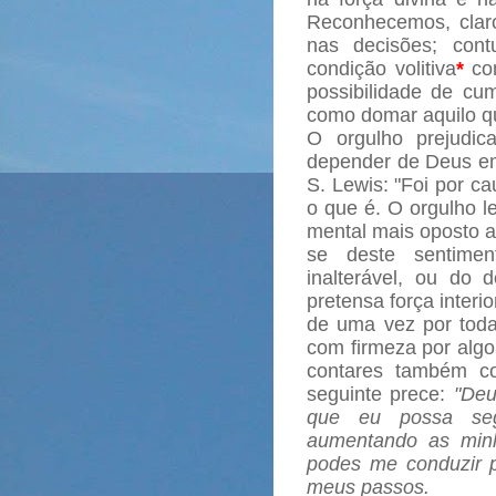
Reconhecemos, claro
nas decisões; con
condição volitiva
*
com
possibilidade de cu
como domar aquilo qu
O orgulho prejudi
depender de Deus e
S. Lewis: "Foi por c
o que é. O orgulho l
mental mais oposto a
se deste sentime
inalterável, ou do
pretensa força inter
de uma vez por toda
com firmeza por algo
contares também co
seguinte prece:
"Deu
que eu possa seg
aumentando as minh
podes me conduzir 
meus passos.