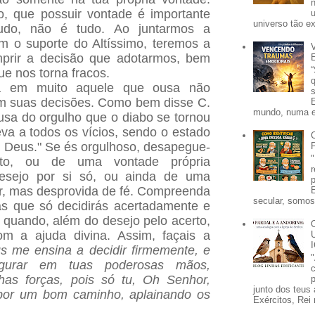
, que possuir vontade é importante
universo tão e
tudo, não é tudo. Ao juntarmos a
 o suporte do Altíssimo, teremos a
mprir a decisão que adotarmos, bem
e nos torna fracos.
ca em muito aquele que ousa não
m suas decisões. Como bem disse C.
mundo, numa e
ausa do orgulho que o diabo se tornou
eva a todos os vícios, sendo o estado
 Deus." Se és orgulhoso, desapegue-
nto, ou de uma vontade própria
 desejo por si só, ou ainda de uma
ior, mas desprovida de fé. Compreenda
secular, somos 
s que só decidirás acertadamente e
 quando, além do desejo pelo acerto,
m a ajuda divina. Assim, façais a
s me ensina a decidir firmemente, e
urar em tuas poderosas mãos,
as forças, pois só tu, Oh Senhor,
p
junto dos teus 
por um bom caminho, aplainando os
Exércitos, Rei 