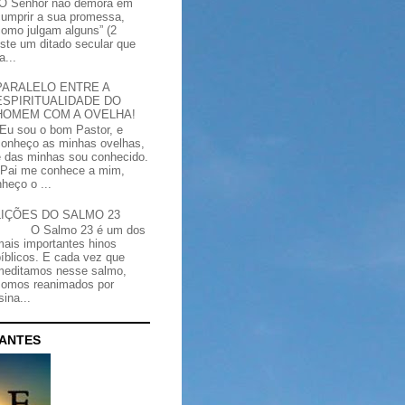
“O Senhor não demora em
cumprir a sua promessa,
como julgam alguns” (2
iste um ditado secular que
a...
PARALELO ENTRE A
ESPIRITUALIDADE DO
HOMEM COM A OVELHA!
"Eu sou o bom Pastor, e
conheço as minhas ovelhas,
e das minhas sou conhecido.
Pai me conhece a mim,
heço o ...
LIÇÕES DO SALMO 23
O Salmo 23 é um dos
mais importantes hinos
bíblicos. E cada vez que
meditamos nesse salmo,
somos reanimados por
ina...
CANTES