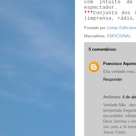
com intuito de
espectador.
***
Conjunto dos 
(imprensa, rádio,
Postado por
Linhas Edificant
Marcadores:
EMOCIONAL
5 comentários:
Francisco Aquin
Eita verdade meu 
Responder
Anônimo
4 de ab
Verdade.Não de
temporada.Segu
escondidos influe
Deus ilumina o nos
sim pois a fé tra
Jesus Cristo.