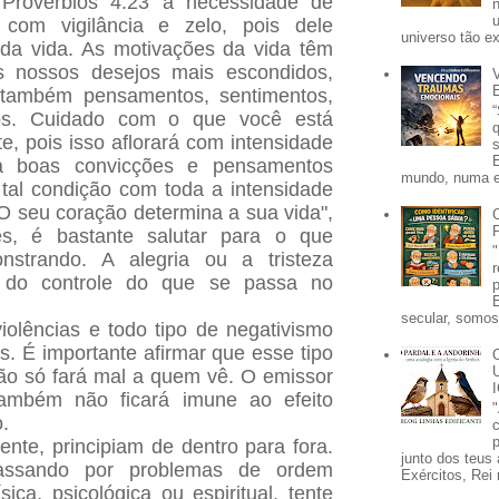
 Provérbios 4:23 a necessidade de
com vigilância e zelo, pois dele
universo tão e
da vida. As motivações da vida têm
 nossos desejos mais escondidos,
 também pensamentos, sentimentos,
ntos. Cuidado com o que você está
, pois isso aflorará com intensidade
a boas convicções e pensamentos
mundo, numa e
tal condição com toda a intensidade
"O seu coração determina a sua vida",
s, é bastante salutar para o que
strando. A alegria ou a tristeza
do controle do que se passa no
secular, somos 
olências e todo tipo de negativismo
s. É importante afirmar que esse tipo
o só fará mal a quem vê. O emissor
ambém não ficará imune ao efeito
.
p
ente, principiam de dentro para fora.
junto dos teus 
assando por problemas de ordem
Exércitos, Rei 
sica, psicológica ou espiritual, tente