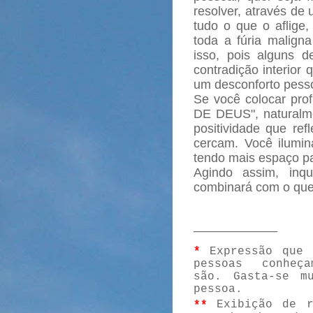
resolver, através de
tudo o que o aflige,
toda a fúria maligna
isso, pois alguns d
contradição interior 
um desconforto pesso
Se você colocar pr
DE DEUS", naturalme
positividade que re
cercam. Você ilumin
tendo mais espaço p
Agindo assim, inqu
combinará com o que e
____________
*
Expressão que
pessoas conhe
são.
Gasta-se m
pessoa.
**
Exibição de 