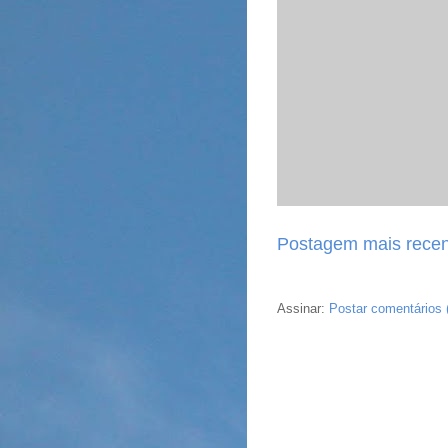
Postagem mais recen
Assinar:
Postar comentários 