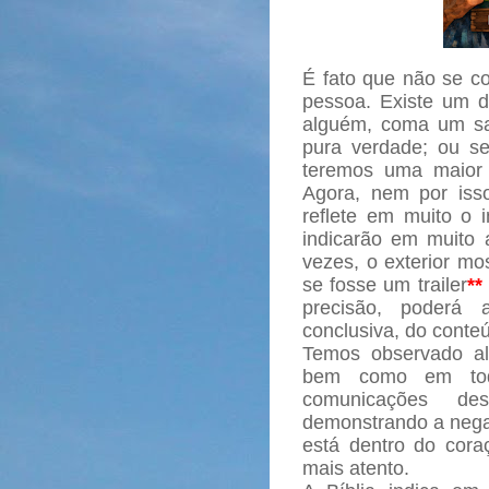
É fato que não se 
pessoa. Existe um d
alguém, coma um sa
pura verdade; ou s
teremos uma maior 
Agora, nem por iss
reflete em muito o i
indicarão em muito 
vezes, o exterior mo
se fosse um trailer
**
precisão, poderá
conclusiva, do conte
Temos observado al
bem como em tod
comunicações de
demonstrando a nega
está dentro do cor
mais atento.