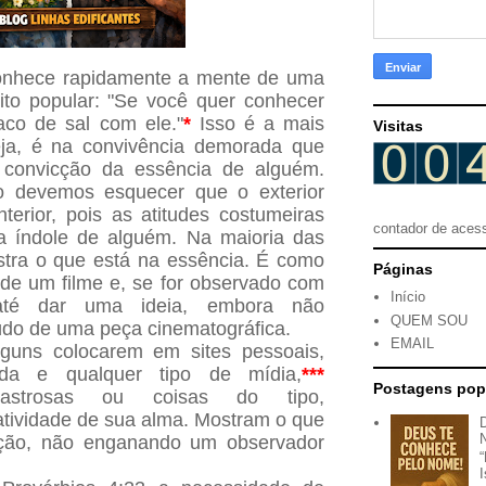
conhece rapidamente a mente de uma
ito popular: "Se você quer conhecer
co de sal com ele."
*
Isso é a mais
Visitas
eja, é na convivência demorada que
convicção da essência de alguém.
o devemos esquecer que o exterior
nterior, pois as atitudes costumeiras
contador de aces
a índole de alguém. Na maioria das
stra o que está na essência. É como
Páginas
de um filme e, se for observado com
Início
 até dar uma ideia, embora não
QUEM SOU
údo de uma peça cinematográfica.
EMAIL
guns colocarem em sites pessoais,
a e qualquer tipo de mídia,
***
Postagens pop
sastrosas ou coisas do tipo,
tividade de sua alma. Mostram o que
ação, não enganando um observador