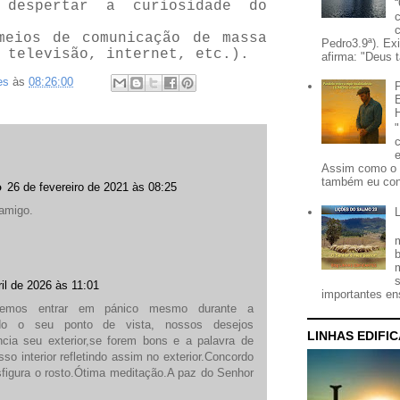
 despertar a curiosidade do
meios de comunicação de massa
Pedro3.9ª). Ex
 televisão, internet, etc.).
afirma: "Deus t
es
às
08:26:00
Assim como o 
também eu con
o
26 de fevereiro de 2021 às 08:25
amigo.
ril de 2026 às 11:01
importantes ens
vemos entrar em pánico mesmo durante a
ndo o seu ponto de vista, nossos desejos
LINHAS EDIFI
ncia seu exterior,se forem bons e a palavra de
so interior refletindo assim no exterior.Concordo
nsfigura o rosto.Ótima meditação.A paz do Senhor