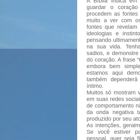
A Bíblia indica em
guardar o coração 
procedem as fontes 
muito a ver com os
fontes que revelam
ideologias e insti
pensando ultimamente
na sua vida. Tenh
sadios, e demonstre 
do coração. A frase 
embora bem simple
estamos aqui demon
também dependerá 
íntimo.
Muitos só mostram vi
em suas redes sociai
de comportamento nã
da onda negativa t
produzido por seu ato
As intenções, geralm
Se você estiver p
pessoal, quer seja fí