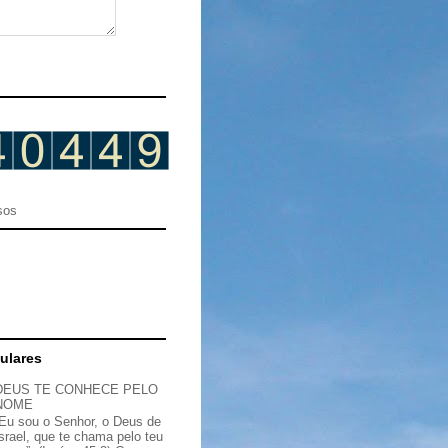
sos
ulares
DEUS TE CONHECE PELO
NOME
“Eu sou o Senhor, o Deus de
Israel, que te chama pelo teu