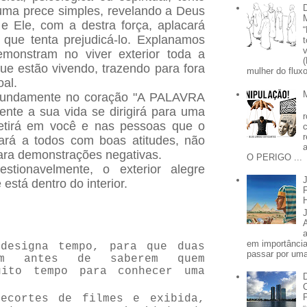
 uma prece simples, revelando a Deus
 e Ele, com a destra força, aplacará
 que tenta prejudicá-lo. Explanamos
emonstram no viver exterior toda a
que estão vivendo, trazendo para fora
mulher do fluxo
al.
ofundamente no coração "A PALAVRA
nte a sua vida se dirigirá para uma
fletirá em você e nas pessoas que o
ará a todos com boas atitudes, não
ara demonstrações negativas.
O PERIGO ...
estionavelmente, o exterior alegre
stá dentro do interior.
em importânci
 designa tempo, para que duas
passar por uma 
çam antes de saberem quem
uito tempo para conhecer uma
recortes de filmes e exibida,