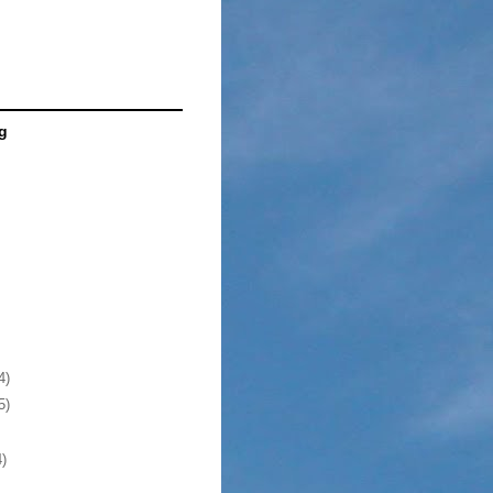
g
4)
5)
4)