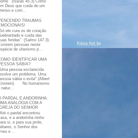
nome”. (Isaías 45.3) Como
um Deus que cuida de um
xtenso e com...
VENCENDO TRAUMAS
EMOCIONAIS!
“Só ele cura os de coração
quebrantado e cuida das
suas feridas”. (Salmo 147.3)
Existem pessoas neste
spécie de ufanismo p...
COMO IDENTIFICAR UMA
PESSOA SÁBIA?
"Uma pessoa esclarecida
resolve um problema. Uma
pessoa sábia o evita" (Albert
Einstein). No humanismo
natur...
O PARDAL E ANDORINHA:
UMA ANALOGIA COM A
IGREJA DO SENHOR
"Até o pardal encontrou
casa, e a andorinha ninho
ara si, e para sua prole,
altares, o Senhor dos
meu e ...