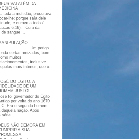
DEUS VAI ALÉM DA
MEDICINA
“E toda a multidão, procurava
tocar-lhe; porque saía dele
virtude, e curava a todos”
(Lucas 6.19). Cura da
 de sangue ...
MANIPULAÇÃO
Um perigo
ronda certas amizades, bem
como muitos
relacionamentos, inclusive
aqueles mais íntimos, que é:
JOSÉ DO EGITO. A
FIDELIDADE DE UM
HOMEM JUSTO!
José foi governador do Egito
Antigo por volta do ano 1670
a.C. Era o segundo homem
a daquela nação. Após
série...
DEUS NÃO DEMORA EM
CUMPRIR A SUA
PROMESSA!