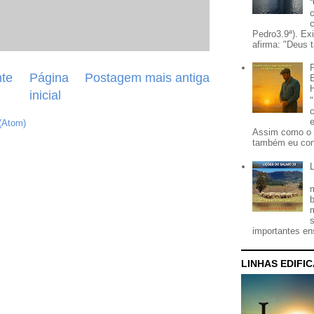
Pedro3.9ª). Ex
afirma: "Deus t
te
Página
Postagem mais antiga
inicial
(Atom)
Assim como o 
também eu con
importantes ens
LINHAS EDIFI