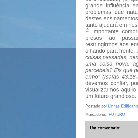
grande influência e
problemas que natu
destes ensinamentos,
tanto ajudará em no
É importante comp
presos ao passa
restringirmos aos en
olhando para frente, 
coisas passadas, nem
uma coisa nova, ag
percebeis? Eis que p
ermo" (Isaías 43.18
devemos confiar, p
visualizarmos aquil
um futuro grandioso.
Postado por
Linhas Edificant
Marcadores:
FUTURO
Um comentário: