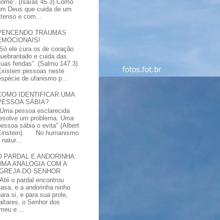
nome”. (Isaías 45.3) Como
um Deus que cuida de um
xtenso e com...
VENCENDO TRAUMAS
EMOCIONAIS!
“Só ele cura os de coração
quebrantado e cuida das
suas feridas”. (Salmo 147.3)
Existem pessoas neste
spécie de ufanismo p...
COMO IDENTIFICAR UMA
PESSOA SÁBIA?
"Uma pessoa esclarecida
resolve um problema. Uma
pessoa sábia o evita" (Albert
Einstein). No humanismo
natur...
O PARDAL E ANDORINHA:
UMA ANALOGIA COM A
IGREJA DO SENHOR
"Até o pardal encontrou
casa, e a andorinha ninho
ara si, e para sua prole,
altares, o Senhor dos
meu e ...