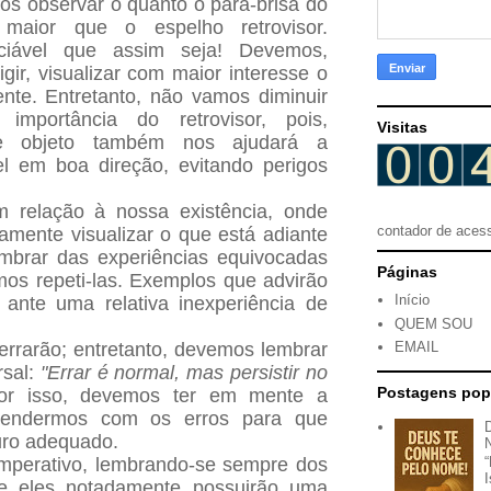
os observar o quanto o para-brisa do
aior que o espelho retrovisor.
ciável que assim seja! Devemos,
igir, visualizar com maior interesse o
nte. Entretanto, não vamos diminuir
importância do retrovisor, pois,
Visitas
te objeto também nos ajudará a
l em boa direção, evitando perigos
relação à nossa existência, onde
contador de aces
mente visualizar o que está adiante
embrar das experiências equivocadas
Páginas
os repeti-las. Exemplos que advirão
Início
 ante uma relativa inexperiência de
QUEM SOU
errarão; entretanto, devemos lembrar
EMAIL
rsal:
"Errar é normal, mas persistir no
Postagens pop
r isso, devemos ter em mente a
rendermos com os erros para que
uro adequado.
imperativo, lembrando-se sempre dos
ue eles notadamente possuirão uma