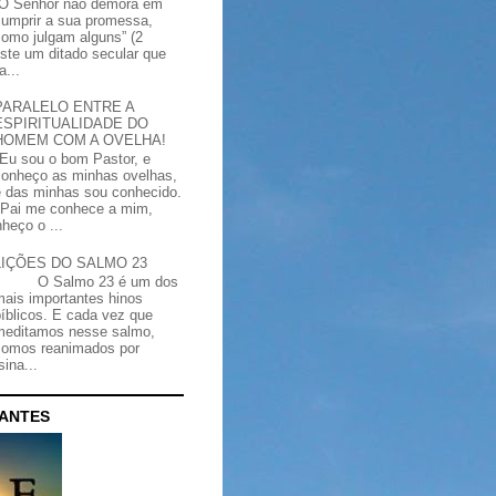
“O Senhor não demora em
cumprir a sua promessa,
como julgam alguns” (2
iste um ditado secular que
a...
PARALELO ENTRE A
ESPIRITUALIDADE DO
HOMEM COM A OVELHA!
"Eu sou o bom Pastor, e
conheço as minhas ovelhas,
e das minhas sou conhecido.
Pai me conhece a mim,
heço o ...
LIÇÕES DO SALMO 23
O Salmo 23 é um dos
mais importantes hinos
bíblicos. E cada vez que
meditamos nesse salmo,
somos reanimados por
ina...
CANTES