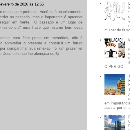
fevereiro de 2026 às 12:55
ue mensagem profunda! Você está absolutamente
 perder no passado, mas o importante é aprender
seguir em frente. "O passado é um lugar de
de residência" uma frase que resume bem essa
mulher do fluxo
demais para ficar preso em memórias, não é
 aproveitar o presente e construir um futuro
por compartilhar sua reflexão, foi um prazer ler
e Deus continue lhe abençoando 🙌
O PERIGO ...
em importânci
passar por uma 