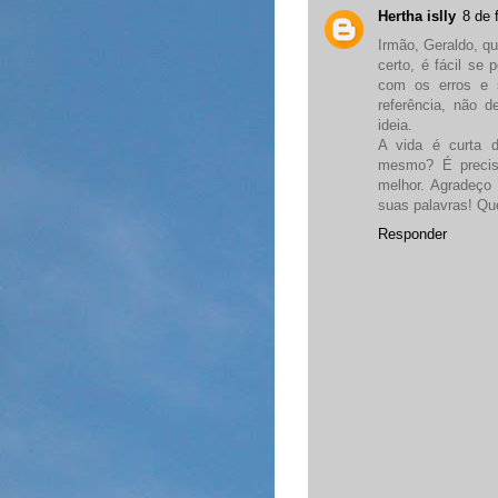
Hertha islly
8 de 
Irmão, Geraldo, q
certo, é fácil se
com os erros e 
referência, não 
ideia.
A vida é curta 
mesmo? É preciso
melhor. Agradeço 
suas palavras! Qu
Responder