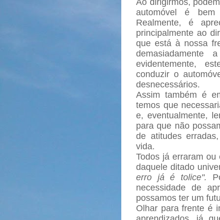
Ao dirigirmos, podem
automóvel é bem m
Realmente, é apre
principalmente ao dir
que está à nossa fre
demasiadamente a 
evidentemente, es
conduzir o automóve
desnecessários.
Assim também é em 
temos que necessaria
e, eventualmente, l
para que não possam
de atitudes erradas,
vida.
Todos já erraram ou 
daquele ditado unive
erro já é tolice".
Po
necessidade de ap
possamos ter um fut
Olhar para frente é 
aprendizados, já q