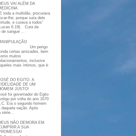
DEUS VAI ALÉM DA
MEDICINA
“E toda a multidão, procurava
tocar-lhe; porque saía dele
virtude, e curava a todos”
(Lucas 6.19). Cura da
 de sangue ...
MANIPULAÇÃO
Um perigo
ronda certas amizades, bem
como muitos
relacionamentos, inclusive
aqueles mais íntimos, que é:
JOSÉ DO EGITO. A
FIDELIDADE DE UM
HOMEM JUSTO!
José foi governador do Egito
Antigo por volta do ano 1670
a.C. Era o segundo homem
a daquela nação. Após
série...
DEUS NÃO DEMORA EM
CUMPRIR A SUA
PROMESSA!