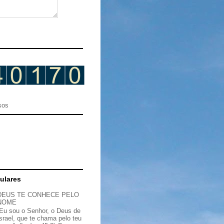
sos
ulares
DEUS TE CONHECE PELO
NOME
“Eu sou o Senhor, o Deus de
Israel, que te chama pelo teu