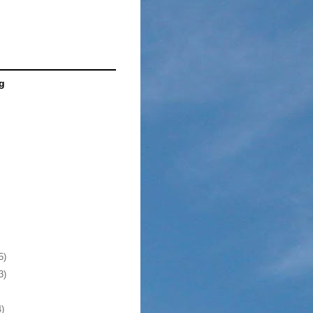
g
5)
3)
4)