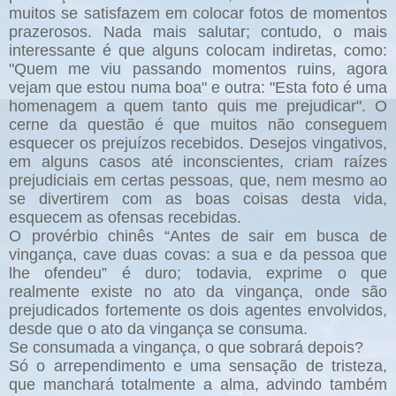
muitos se satisfazem em colocar fotos de momentos
prazerosos. Nada mais salutar; contudo, o mais
interessante é que alguns colocam indiretas, como:
"Quem me viu passando momentos ruins, agora
vejam que estou numa boa" e outra: "Esta foto é uma
homenagem a quem tanto quis me prejudicar". O
cerne da questão é que muitos não conseguem
esquecer os prejuízos recebidos. Desejos vingativos,
em alguns casos até inconscientes, criam raízes
prejudiciais em certas pessoas, que, nem mesmo ao
se divertirem com as boas coisas desta vida,
esquecem as ofensas recebidas.
O provérbio chinês “Antes de sair em busca de
vingança, cave duas covas: a sua e da pessoa que
lhe ofendeu” é duro; todavia, exprime o que
realmente existe no ato da vingança, onde são
prejudicados fortemente os dois agentes envolvidos,
desde que o ato da vingança se consuma.
Se consumada a vingança, o que sobrará depois?
Só o arrependimento e uma sensação de tristeza,
que manchará totalmente a alma, advindo também