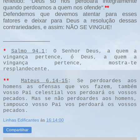
refletido: "Deus só nos perdoará integralmente
quando perdoamos a quem nos ofende".
**
Defendemos que devemos atentar para esses
fatores e deixar para Deus a resolução dessas
contrariedades, e assim: NÃO SE VINGUE!
_______________
*
Salmo 94.1
: O Senhor Deus, a quem a
vingança pertence, ó Deus, a quem a
vingança pertence, mostra-te
resplandecente.
**
Mateus 6.14-15
: Se perdoardes aos
homens as ofensas que vos fazem, também
vosso Pai celestial vos perdoará os vossos
pecados. Mas se não perdoardes aos homens,
tampouco vosso Pai vos perdoará os vossos
pecados.
Linhas Edificantes
às
16:14:00
Compartilhar