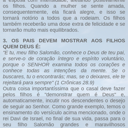
a esposa com intensidade, afetando positivamente
os filhos. Quando a mulher se sente amada,
consequentemente, ela ficará alegre, e isso se
tornará notório a todos que a rodeiam. Os filhos
também receberão uma dose extra de felicidade e se
tornarão muito mais equilibrados.
3. OS PAIS DEVEM MOSTRAR AOS FILHOS
QUEM DEUS É:
"E tu, meu filho Salomão, conhece o Deus de teu pai,
e serve-o de coração íntegro e espírito voluntário,
porque o SENHOR examina todos os corações e
conhece todas as intenções da mente. Se o
buscares, tu o encontrarás; mas, se o deixares, ele te
rejeitará para sempre" (1 Crônicas 28.9)
Outra coisa importantíssima que o casal deve fazer
pelos filhos é "demonstrar quem é Deus" e,
automaticamente, incutir nos descendentes o desejo
de seguir ao Senhor. Como grande exemplo, temos o
ensinamento do versículo acima mencionado, onde o
rei Davi de Israel, no final de sua vida, passa para o
seu filho Salomão grandes e maravilhosos