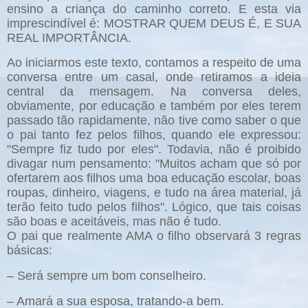
ensino a criança do caminho correto. E esta via
imprescindível é: MOSTRAR QUEM DEUS É, E SUA
REAL IMPORTÂNCIA.
Ao iniciarmos este texto, contamos a respeito de uma
conversa entre um casal, onde retiramos a ideia
central da mensagem. Na conversa deles,
obviamente, por educação e também por eles terem
passado tão rapidamente, não tive como saber o que
o pai tanto fez pelos filhos, quando ele expressou:
"Sempre fiz tudo por eles". Todavia, não é proibido
divagar num pensamento: "Muitos acham que só por
ofertarem aos filhos uma boa educação escolar, boas
roupas, dinheiro, viagens, e tudo na área material, já
terão feito tudo pelos filhos". Lógico, que tais coisas
são boas e aceitáveis, mas não é tudo.
O pai que realmente AMA o filho observará 3 regras
básicas:
– Será sempre um bom conselheiro.
– Amará a sua esposa, tratando-a bem.