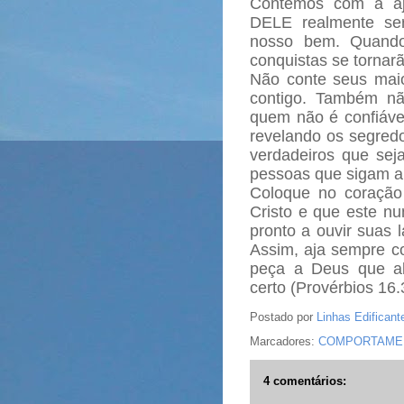
Contemos com a aj
DELE realmente se
nosso bem. Quando
conquistas se tornar
Não conte seus mai
contigo. Também nã
quem não é confiável
revelando os segredo
verdadeiros que seja
pessoas que sigam a 
Coloque no coração
Cristo e que este n
pronto a ouvir suas 
Assim, aja sempre c
peça a Deus que ab
certo (Provérbios 16.
Postado por
Linhas Edificant
Marcadores:
COMPORTAME
4 comentários: