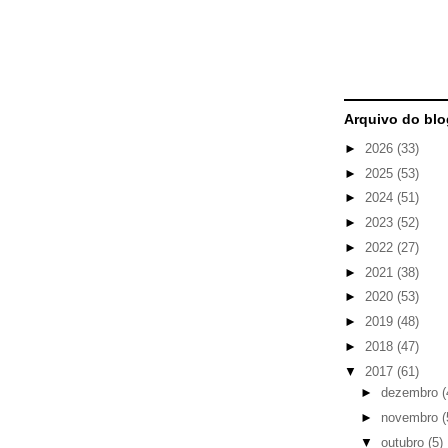
Arquivo do blo
►
2026
(33)
►
2025
(53)
►
2024
(51)
►
2023
(52)
►
2022
(27)
►
2021
(38)
►
2020
(53)
►
2019
(48)
►
2018
(47)
▼
2017
(61)
►
dezembro
(
►
novembro
(
▼
outubro
(5)