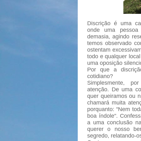
Discrição é uma cara
onde uma pessoa 
demasia, agindo res
temos observado com
ostentam excessivam
todo e qualquer loca
uma oposição silenci
Por que a discriç
cotidiano?
Simplesmente, po
atenção. De uma con
quer queiramos ou n
chamará muita atençã
porquanto: "Nem tod
boa índole". Confe
a uma conclusão n
querer o nosso be
segredo, relatando-o