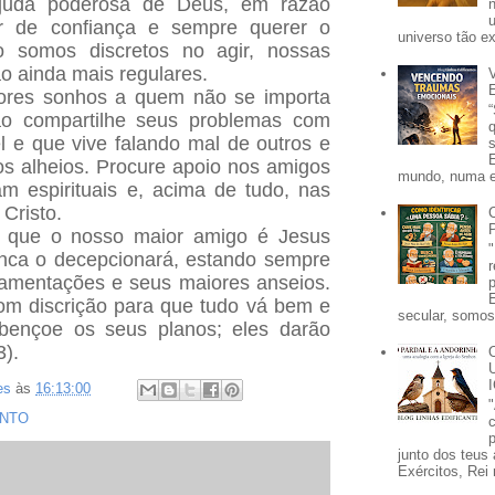
uda poderosa de Deus, em razão
r de confiança e sempre querer o
universo tão e
 somos discretos no agir, nossas
ão ainda mais regulares.
ores sonhos a quem não se importa
o compartilhe seus problemas com
 e que vive falando mal de outros e
s alheios. Procure apoio nos amigos
mundo, numa e
m espirituais e, acima de tudo, nas
Cristo.
 que o nosso maior amigo é Jesus
unca o decepcionará, estando sempre
lamentações e seus maiores anseios.
om discrição para que tudo vá bem e
secular, somos 
ençoe os seus planos; eles darão
3).
es
às
16:13:00
NTO
p
junto dos teus 
Exércitos, Rei 