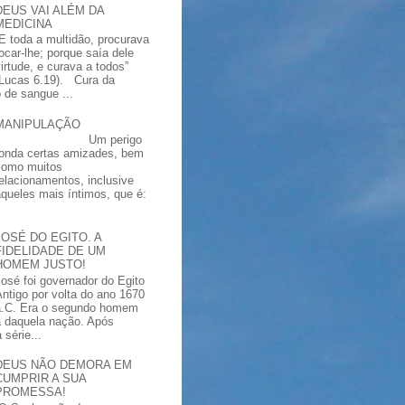
DEUS VAI ALÉM DA
MEDICINA
“E toda a multidão, procurava
tocar-lhe; porque saía dele
virtude, e curava a todos”
(Lucas 6.19). Cura da
 de sangue ...
MANIPULAÇÃO
Um perigo
ronda certas amizades, bem
como muitos
relacionamentos, inclusive
aqueles mais íntimos, que é:
JOSÉ DO EGITO. A
FIDELIDADE DE UM
HOMEM JUSTO!
José foi governador do Egito
Antigo por volta do ano 1670
a.C. Era o segundo homem
a daquela nação. Após
série...
DEUS NÃO DEMORA EM
CUMPRIR A SUA
PROMESSA!