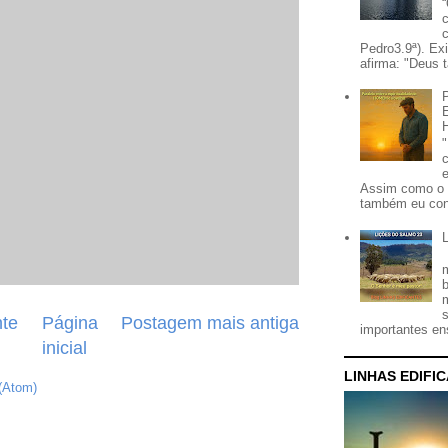
Pedro3.9ª). Ex
afirma: "Deus t
Assim como o 
também eu con
te
Página
Postagem mais antiga
importantes ens
inicial
LINHAS EDIFI
(Atom)