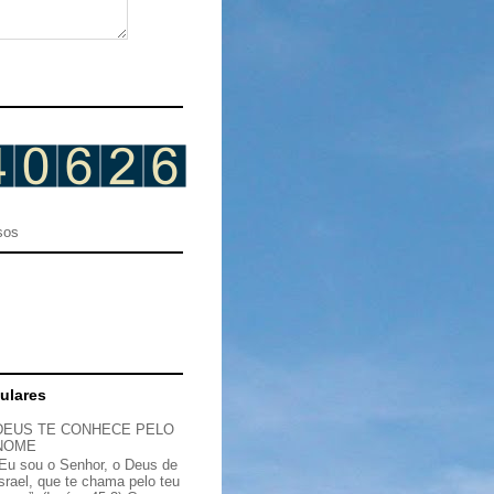
sos
ulares
DEUS TE CONHECE PELO
NOME
“Eu sou o Senhor, o Deus de
Israel, que te chama pelo teu