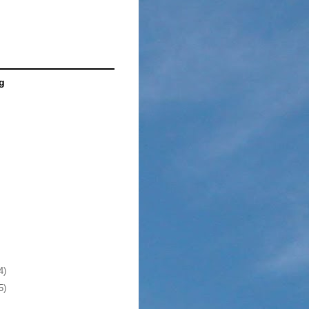
g
4)
5)