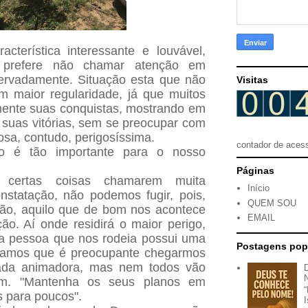
cterística interessante e louvável,
prefere não chamar atenção em
ervadamente. Situação esta que não
Visitas
 maior regularidade, já que muitos
ente suas conquistas, mostrando em
l suas vitórias, sem se preocupar com
osa, contudo, perigosíssima.
contador de aces
ão é tão importante para o nosso
Páginas
r certas coisas chamarem muita
Início
statação, não podemos fugir, pois,
QUEM SOU
ão, aquilo que de bom nos acontece
EMAIL
o. Aí onde residirá o maior perigo,
a pessoa que nos rodeia possui uma
Postagens pop
ssamos que é preocupante chegarmos
ada animadora, mas nem todos vão
m. "Mantenha os seus planos em
s para poucos".