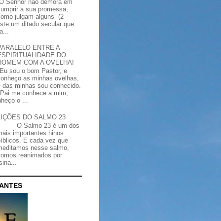
“O Senhor não demora em
cumprir a sua promessa,
como julgam alguns” (2
iste um ditado secular que
a...
PARALELO ENTRE A
ESPIRITUALIDADE DO
HOMEM COM A OVELHA!
"Eu sou o bom Pastor, e
conheço as minhas ovelhas,
e das minhas sou conhecido.
Pai me conhece a mim,
heço o ...
LIÇÕES DO SALMO 23
O Salmo 23 é um dos
mais importantes hinos
bíblicos. E cada vez que
meditamos nesse salmo,
somos reanimados por
ina...
CANTES