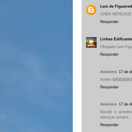
Leni de Figueire
LINDA MENSAG
Responder
Linhas Edificant
Obrigado Leni Figu
Responder
Anônimo
17 de d
Amém 🙌🙌🙌🙌🙌
Responder
Anônimo
17 de d
Recebí e acredit
abençoe sempre.
Responder