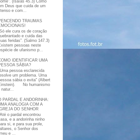
nome”. (Isaías 45.3) Como
um Deus que cuida de um
xtenso e com...
VENCENDO TRAUMAS
EMOCIONAIS!
“Só ele cura os de coração
quebrantado e cuida das
suas feridas”. (Salmo 147.3)
Existem pessoas neste
spécie de ufanismo p...
COMO IDENTIFICAR UMA
PESSOA SÁBIA?
"Uma pessoa esclarecida
resolve um problema. Uma
pessoa sábia o evita" (Albert
Einstein). No humanismo
natur...
O PARDAL E ANDORINHA:
UMA ANALOGIA COM A
IGREJA DO SENHOR
"Até o pardal encontrou
casa, e a andorinha ninho
ara si, e para sua prole,
altares, o Senhor dos
meu e ...