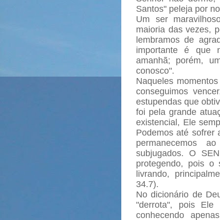
Santos" peleja por n
Um ser maravilhoso
maioria das vezes, 
lembramos de agrad
importante é que
amanhã; porém, uma
conosco".
Naqueles momentos e
conseguimos vencer,
estupendas que obtiv
foi pela grande atua
existencial, Ele sem
Podemos até sofrer a
permanecemos ao
subjugados. O SEN
protegendo, pois o
livrando, principa
34.7).
No dicionário de Deu
"derrota", pois El
conhecendo apenas