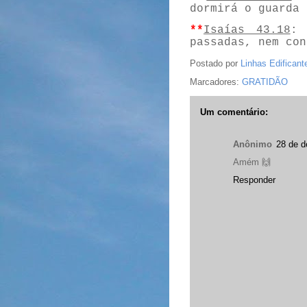
dormirá o guarda 
**
Isaías 43.18
: 
passadas, nem con
Postado por
Linhas Edificant
Marcadores:
GRATIDÃO
Um comentário:
Anônimo
28 de d
Amém 🙌
Responder