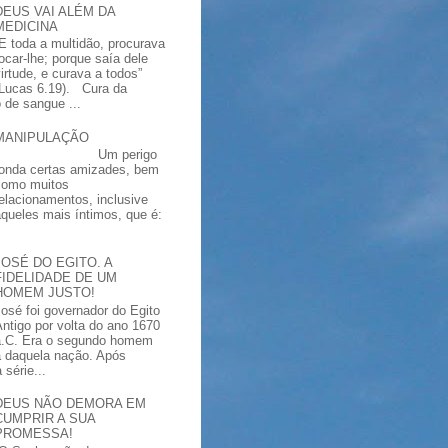
DEUS VAI ALÉM DA
MEDICINA
“E toda a multidão, procurava
tocar-lhe; porque saía dele
virtude, e curava a todos”
(Lucas 6.19). Cura da
 de sangue ...
MANIPULAÇÃO
Um perigo
ronda certas amizades, bem
como muitos
relacionamentos, inclusive
aqueles mais íntimos, que é:
JOSÉ DO EGITO. A
FIDELIDADE DE UM
HOMEM JUSTO!
José foi governador do Egito
Antigo por volta do ano 1670
a.C. Era o segundo homem
a daquela nação. Após
série...
DEUS NÃO DEMORA EM
CUMPRIR A SUA
PROMESSA!