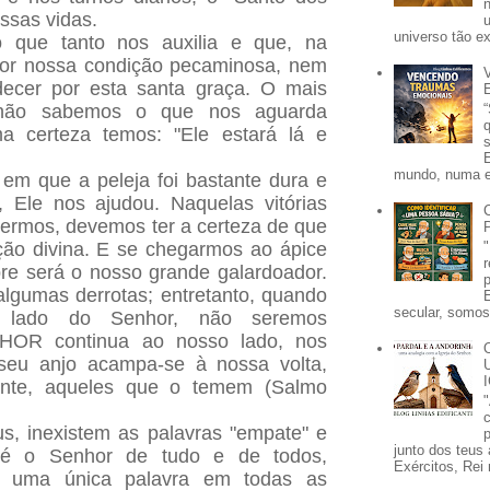
ossas vidas.
universo tão e
 que tanto nos auxilia e que, na
por nossa condição pecaminosa, nem
ecer por esta santa graça. O mais
 não sabemos o que nos aguarda
 certeza temos: "Ele estará lá e
mundo, numa e
m que a peleja foi bastante dura e
 Ele nos ajudou. Naquelas vitórias
ermos, devemos ter a certeza de que
ção divina. E se chegarmos ao ápice
pre será o nosso grande galardoador.
lgumas derrotas; entretanto, quando
secular, somos 
 lado do Senhor, não seremos
HOR continua ao nosso lado, nos
 seu anjo acampa-se à nossa volta,
lmente, aqueles que o temem (Salmo
s, inexistem as palavras "empate" e
p
junto dos teus 
e é o Senhor de tudo e de todos,
Exércitos, Rei 
 uma única palavra em todas as