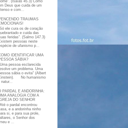
nome”. (Isaías 45.3) Como
um Deus que cuida de um
xtenso e com...
VENCENDO TRAUMAS
EMOCIONAIS!
“Só ele cura os de coração
quebrantado e cuida das
suas feridas”. (Salmo 147.3)
Existem pessoas neste
spécie de ufanismo p...
COMO IDENTIFICAR UMA
PESSOA SÁBIA?
"Uma pessoa esclarecida
resolve um problema. Uma
pessoa sábia o evita" (Albert
Einstein). No humanismo
natur...
O PARDAL E ANDORINHA:
UMA ANALOGIA COM A
IGREJA DO SENHOR
"Até o pardal encontrou
casa, e a andorinha ninho
ara si, e para sua prole,
altares, o Senhor dos
meu e ...