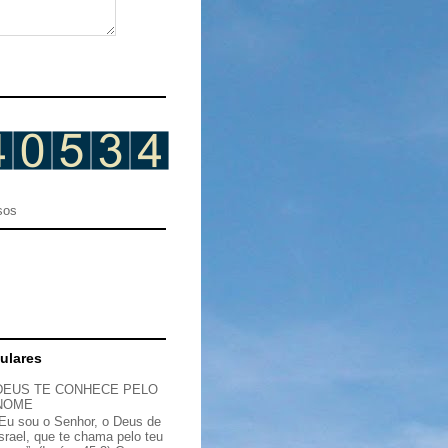
sos
ulares
DEUS TE CONHECE PELO
NOME
“Eu sou o Senhor, o Deus de
Israel, que te chama pelo teu