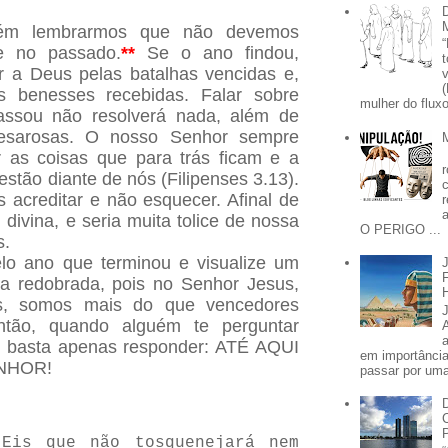
bém lembrarmos que não devemos
e no passado.
**
Se o ano findou,
 a Deus pelas batalhas vencidas e,
as benesses recebidas. Falar sobre
mulher do fluxo
passou não resolverá nada, além de
pesarosas. O nosso Senhor sempre
r as coisas que para trás ficam e a
stão diante de nós (Filipenses 3.13).
acreditar e não esquecer. Afinal de
divina, e seria muita tolice de nossa
O PERIGO ...
s.
lo ano que terminou e visualize um
a redobrada, pois no Senhor Jesus,
s, somos mais do que vencedores
ntão, quando alguém te perguntar
, basta apenas responder: ATÉ AQUI
em importânci
NHOR!
passar por uma 
Eis que não tosquenejará nem