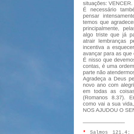
situações: VENCER.
É necessário tam
pensar intensament
temos que agradecer
principalmente, pel
algo triste que já 
atrair lembranças 
incentiva a esquece
avançar para as que e
É nisso que devemos 
contas, é uma ordem 
parte não atendermo
Agradeça a Deus pe
novo ano com alegri
em todas as coisa
(Romanos 8.37). E
como vai a sua vida
NOS AJUDOU O SE
______________
*
Salmos 121.4
: 