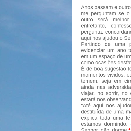
Anos passam e outro
me perguntam se o a
outro será melhor.
entretanto, confe
pergunta, concordand
aqui nos ajudou o Se
Partindo de uma p
evidenciar um ano t
em um espaço de um 
como ocasiões desfav
É de boa sugestão l
momentos vividos, e
temem, seja em circ
ainda nas adversida
viajar, no sorrir, n
estará nos observand
"Até aqui nos ajudo
destituída de uma ma
explica toda uma f
estamos dormindo, 
Senhor não dorme,
*