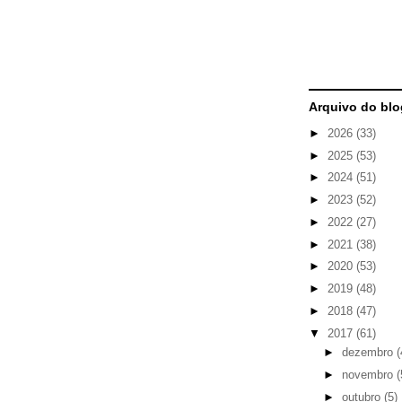
Arquivo do blo
►
2026
(33)
►
2025
(53)
►
2024
(51)
►
2023
(52)
►
2022
(27)
►
2021
(38)
►
2020
(53)
►
2019
(48)
►
2018
(47)
▼
2017
(61)
►
dezembro
(
►
novembro
(
►
outubro
(5)