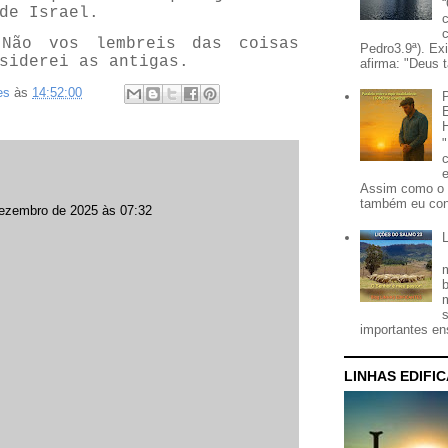
de Israel.
Não vos lembreis das coisas
Pedro3.9ª). Ex
siderei as antigas.
afirma: "Deus t
es
às
14:52:00
Assim como o 
também eu con
ezembro de 2025 às 07:32
importantes ens
LINHAS EDIFI