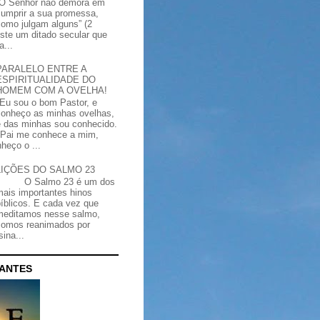
“O Senhor não demora em
cumprir a sua promessa,
como julgam alguns” (2
iste um ditado secular que
a...
PARALELO ENTRE A
ESPIRITUALIDADE DO
HOMEM COM A OVELHA!
"Eu sou o bom Pastor, e
conheço as minhas ovelhas,
e das minhas sou conhecido.
Pai me conhece a mim,
heço o ...
LIÇÕES DO SALMO 23
O Salmo 23 é um dos
mais importantes hinos
bíblicos. E cada vez que
meditamos nesse salmo,
somos reanimados por
ina...
CANTES