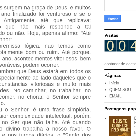
s surgem na graça de Deus, e muitos
no finalizado foi venturoso e se o
 Antigamente, até que replicava;
sso que não mais respondo a tal
o ou não. Hoje, apenas afirmo: "Até
Visitas
nhor".
remissa lógica, não temos como
otalmente bom ou ruim. Até porque,
ano, acontecimentos vitoriosos, bem
contador de aces
oráveis, podem ocorrer.
embrar que Deus estará em todos os
Páginas
specialmente ao lado daqueles que o
Início
unstâncias vitoriosas e muito mais
QUEM SOU
des. No caminhar, no trabalhar, no
o comer, no chorar, o Senhor sempre
EMAIL
o.
Postagens pop
u o Senhor" é uma frase simplória,
ior complexidade intelectual; porém,
é no Ser que não falha. Até quando
o divino trabalha a nosso favor. O
e nos turnos diários, o "Santo dos