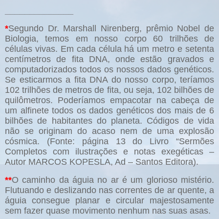
______________
*
Segundo Dr. Marshall Nirenberg, prêmio Nobel de
Biologia, temos em nosso corpo 60 trilhões de
células vivas. Em cada célula há um metro e setenta
centímetros de fita DNA, onde estão gravados e
computadorizados todos os nossos dados genéticos.
Se esticarmos a fita DNA do nosso corpo, teríamos
102 trilhões de metros de fita, ou seja, 102 bilhões de
quilômetros. Poderíamos empacotar na cabeça de
um alfinete todos os dados genéticos dos mais de 6
bilhões de habitantes do planeta. Códigos de vida
não se originam do acaso nem de uma explosão
cósmica. (Fonte: página 13 do Livro “Sermões
Completos com ilustrações e notas exegéticas –
Autor MARCOS KOPESLA, Ad – Santos Editora).
**
O caminho da águia no ar é um glorioso mistério.
Flutuando e deslizando nas correntes de ar quente, a
águia consegue planar e circular majestosamente
sem fazer quase movimento nenhum nas suas asas.