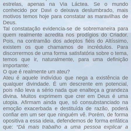
estrelas, apenas na Via Láctea. Se o mundo
conhecido por Davi o deixava deslumbrado, mais
motivos temos hoje para constatar as maravilhas de
Deus.
Tal constatação evidencia-se de sobremaneira para
quem realmente acredita nos prodígios do Criador.
Pois, na contramão dos adeptos fiéis do Altíssimo,
existem os que chamamos de incrédulos. Para
discorrermos de uma forma satisfatória sobre o tema,
temos que ir, naturalmente, para uma definição
importante:
O que é realmente um ateu?
Ateu é aquele indivíduo que nega a existência de
qualquer divindade. É um descrente em potencial,
pois não leva a sério nada que enalteça a grandeza
divina. Muitos exprimem que crer em Deus é uma
utopia. Afirmam ainda que, só consubstanciado na
emoção exacerbada e destituída de razão, poderá
confiar em um ser que ninguém vê. Porém, de forma
opositiva a essa ideia, defendemos de forma enfática
que:
“Dá mais trabalho a uma pessoa explicar a