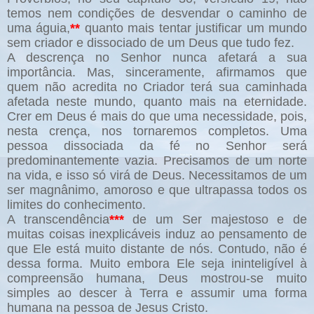
temos nem condições de desvendar o caminho de
uma águia,
**
quanto mais tentar justificar um mundo
sem criador e dissociado de um Deus que tudo fez.
A descrença no Senhor nunca afetará a sua
importância. Mas, sinceramente, afirmamos que
quem não acredita no Criador terá sua caminhada
afetada neste mundo, quanto mais na eternidade.
Crer em Deus é mais do que uma necessidade, pois,
nesta crença, nos tornaremos completos. Uma
pessoa dissociada da fé no Senhor será
predominantemente vazia. Precisamos de um norte
na vida, e isso só virá de Deus. Necessitamos de um
ser magnânimo, amoroso e que ultrapassa todos os
limites do conhecimento.
A transcendência
***
de um Ser majestoso e de
muitas coisas inexplicáveis induz ao pensamento de
que Ele está muito distante de nós. Contudo, não é
dessa forma. Muito embora Ele seja ininteligível à
compreensão humana, Deus mostrou-se muito
simples ao descer à Terra e assumir uma forma
humana na pessoa de Jesus Cristo.