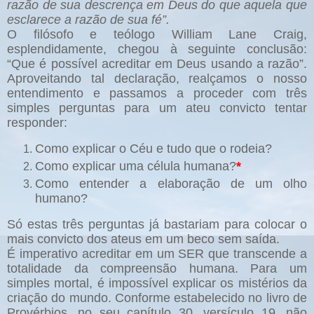
razão de sua descrença em Deus do que aquela que
esclarece a razão de sua fé”.
O filósofo e teólogo William Lane Craig,
esplendidamente, chegou à seguinte conclusão:
“Que é possível acreditar em Deus usando a razão”.
Aproveitando tal declaração, realçamos o nosso
entendimento e passamos a proceder com três
simples perguntas para um ateu convicto tentar
responder:
Como explicar o Céu e tudo que o rodeia?
Como explicar uma célula humana?
*
Como entender a elaboração de um olho
humano?
Só estas três perguntas já bastariam para colocar o
mais convicto dos ateus em um beco sem saída.
É imperativo acreditar em um SER que transcende a
totalidade da compreensão humana. Para um
simples mortal, é impossível explicar os mistérios da
criação do mundo. Conforme estabelecido no livro de
Provérbios, no seu capítulo 30, versículo 19, não