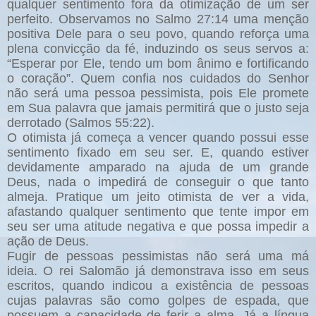
qualquer sentimento fora da otimização de um ser
perfeito. Observamos no Salmo 27:14 uma menção
positiva Dele para o seu povo, quando reforça uma
plena convicção da fé, induzindo os seus servos a:
“Esperar por Ele, tendo um bom ânimo e fortificando
o coração”. Quem confia nos cuidados do Senhor
não será uma pessoa pessimista, pois Ele promete
em Sua palavra que jamais permitirá que o justo seja
derrotado (Salmos 55:22).
O otimista já começa a vencer quando possui esse
sentimento fixado em seu ser. E, quando estiver
devidamente amparado na ajuda de um grande
Deus, nada o impedirá de conseguir o que tanto
almeja.
Pratique um jeito otimista de ver a vida,
afastando qualquer sentimento que tente impor em
seu ser uma atitude negativa e que possa impedir a
ação de Deus.
Fugir de pessoas pessimistas não será uma má
ideia. O rei Salomão já demonstrava isso em seus
escritos, quando indicou a existência de pessoas
cujas palavras são como golpes de espada, que
possuem a capacidade de ferir a alma. Já a língua