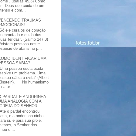
nome”. (Isaías 45.3) Como
um Deus que cuida de um
xtenso e com...
VENCENDO TRAUMAS
EMOCIONAIS!
“Só ele cura os de coração
quebrantado e cuida das
suas feridas”. (Salmo 147.3)
Existem pessoas neste
spécie de ufanismo p...
COMO IDENTIFICAR UMA
PESSOA SÁBIA?
"Uma pessoa esclarecida
resolve um problema. Uma
pessoa sábia o evita" (Albert
Einstein). No humanismo
natur...
O PARDAL E ANDORINHA:
UMA ANALOGIA COM A
IGREJA DO SENHOR
"Até o pardal encontrou
casa, e a andorinha ninho
ara si, e para sua prole,
altares, o Senhor dos
meu e ...