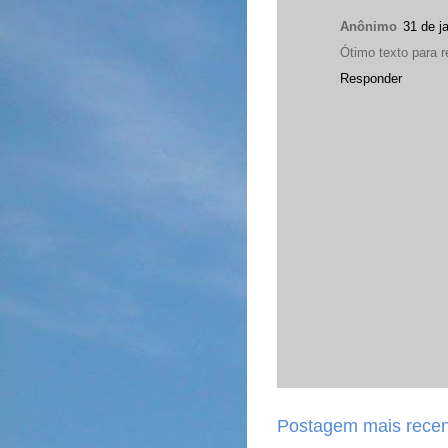
Anônimo
31 de j
Ótimo texto para r
Responder
Postagem mais recen