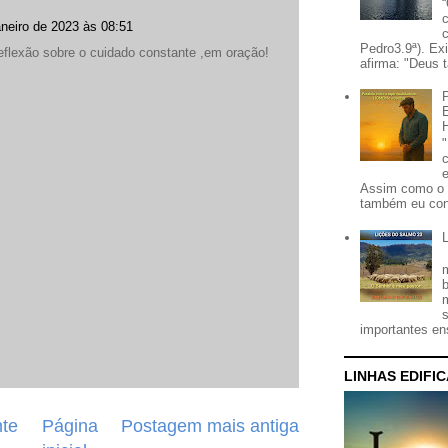
aneiro de 2023 às 08:51
Pedro3.9ª). Ex
eflexão sobre o cuidado constante ,em oração!
afirma: "Deus t
Assim como o 
também eu con
importantes ens
LINHAS EDIFI
te
Página
Postagem mais antiga