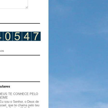
sos
ulares
DEUS TE CONHECE PELO
NOME
“Eu sou o Senhor, o Deus de
Israel, que te chama pelo teu