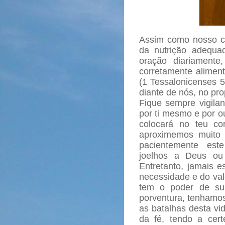
Assim como nosso co
da nutrição adequad
oração diariament
corretamente aliment
(1 Tessalonicenses 5
diante de nós, no prop
Fique sempre vigilan
por ti mesmo e por o
colocará no teu c
aproximemos muito 
pacientemente est
joelhos a Deus ou
Entretanto, jamais e
necessidade e do val
tem o poder de sup
porventura, tenhamos
as batalhas desta v
da fé, tendo a cer