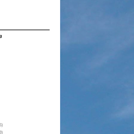
g
6)
3)