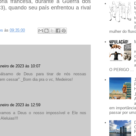
ria francesa, durante a Guerra dos
, quando seu país enfrentou a rival
es
às
09:35:00
mulher do fluxo
aneiro de 2023 às 10:07
O PERIGO ...
álsamo de Deus para tirar de nós nossas
sem cessar"._Bom dia pra o vc, Medeiros!
aneiro de 2023 às 12:59
em importânci
passar por uma 
vamos a Deus o nosso impossível e Ele nos
Aleluias!!!