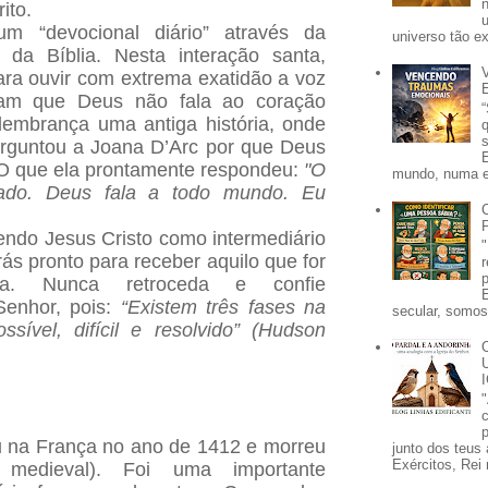
ito.
um “devocional diário” através da
universo tão e
 da Bíblia. Nesta interação santa,
ra ouvir com extrema exatidão a voz
sam que Deus não fala ao coração
embrança uma antiga história, onde
erguntou a Joana D’Arc por que Deus
 O que ela prontamente respondeu:
"O
mundo, numa e
ado. Deus fala a todo mundo. Eu
endo Jesus Cristo como intermediário
rás pronto para receber aquilo que for
na. Nunca retroceda e confie
Senhor, pois:
“Existem três fases na
secular, somos 
sível, difícil e resolvido” (Hudson
p
 na França no ano de 1412 e morreu
junto dos teus 
Exércitos, Rei 
edieval). Foi uma importante