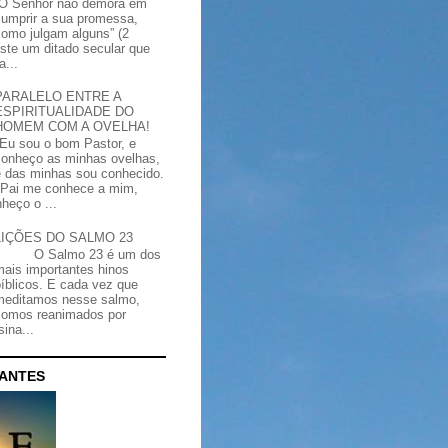
“O Senhor não demora em
cumprir a sua promessa,
como julgam alguns” (2
iste um ditado secular que
a...
PARALELO ENTRE A
ESPIRITUALIDADE DO
HOMEM COM A OVELHA!
"Eu sou o bom Pastor, e
conheço as minhas ovelhas,
e das minhas sou conhecido.
Pai me conhece a mim,
heço o ...
LIÇÕES DO SALMO 23
O Salmo 23 é um dos
mais importantes hinos
bíblicos. E cada vez que
meditamos nesse salmo,
somos reanimados por
ina...
CANTES