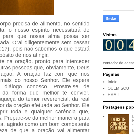
rpo precisa de alimento, no sentido
a, o nosso espírito necessitará de
Visitas
e, para que nossa alma possa ser
ada. Orai diligentemente sem cessar
:17), pois não sabemos o que estará
ósito de nos atingir.
te na oração, pronto para interceder
contador de aces
utras pessoas que, obviamente, Deus
oração. A oração faz com que nos
Páginas
mais do nosso Senhor. Ele espera
Início
e diálogo conosco. Prostre-se de
QUEM SOU
 da forma que melhor te convier.
EMAIL
squeça do temor reverencial, da real
or da oração efetuada ao Senhor. Ele
Postagens pop
rir toda e qualquer carência que,
. Prepare-se da melhor maneira para
ida, agindo como um bom combatente
teza de que a oração vai alimentar